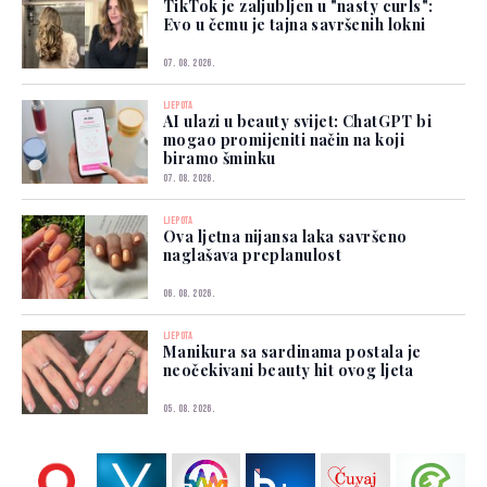
TikTok je zaljubljen u "nasty curls":
Evo u čemu je tajna savršenih lokni
07. 08. 2026.
LJEPOTA
AI ulazi u beauty svijet: ChatGPT bi
mogao promijeniti način na koji
biramo šminku
07. 08. 2026.
LJEPOTA
Ova ljetna nijansa laka savršeno
naglašava preplanulost
06. 08. 2026.
LJEPOTA
Manikura sa sardinama postala je
neočekivani beauty hit ovog ljeta
05. 08. 2026.