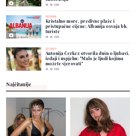
06. 08. 2026.
PUTOVANJA
Kristalno more, predivne plaže i
pristupačne cijene: Albanija osvaja bh.
turiste
06. 08. 2026.
CELEBRITY
Antonija Čerkez otvorila dušu o ljubavi,
izdaji i uspjehu: "Malo je ljudi kojima
možete vjerovati"
05. 08. 2026.
Najčitanije