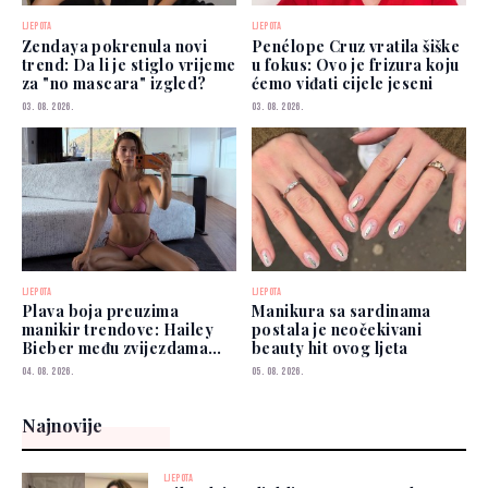
LJEPOTA
LJEPOTA
Zendaya pokrenula novi
Penélope Cruz vratila šiške
trend: Da li je stiglo vrijeme
u fokus: Ovo je frizura koju
za "no mascara" izgled?
ćemo viđati cijele jeseni
03. 08. 2026.
03. 08. 2026.
LJEPOTA
LJEPOTA
Plava boja preuzima
Manikura sa sardinama
manikir trendove: Hailey
postala je neočekivani
Bieber među zvijezdama
beauty hit ovog ljeta
koje je već nose
04. 08. 2026.
05. 08. 2026.
Najnovije
LJEPOTA