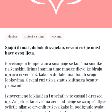
klasika
ruževi za usne
crvena
Sjajni ili mat , dubok ili svijetao, crveni ruž je must
have ovog ljeta.
Povećanjem temperatura smanjuje se količina šminke
na ženskim licima i samim time mnoge djevojke biraju
upravo crveni ruž kako bi dodale final touch svojim
lookovima. Crveni ruž uživa status kultnoga beauty
proizvoda.
Istovremeno je klasičan i upečatljiv te casual i dressed
up. Za ljetne dane većina žena odlučuje se za upečatljive
svijetle nijanse crvenih ruževa kako bi podignule svaku