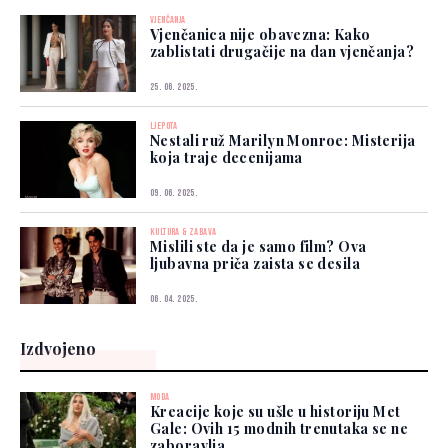
VJENČANJA
Vjenčanica nije obavezna: Kako
zablistati drugačije na dan vjenčanja?
25. 06. 2025.
LJEPOTA
Nestali ruž Marilyn Monroe: Misterija
koja traje decenijama
09. 06. 2025.
KULTURA & ZABAVA
Mislili ste da je samo film? Ova
ljubavna priča zaista se desila
06. 04. 2025.
Izdvojeno
MODA
Kreacije koje su ušle u historiju Met
Gale: Ovih 15 modnih trenutaka se ne
zaboravlja