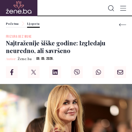
Početna
Ljepota
FRIZURA BEZ MUKE
Najtraženije šiške godine: Izgledaju
neuredno, ali savršeno
Autor:
Žene.ba
09. 05. 2026.