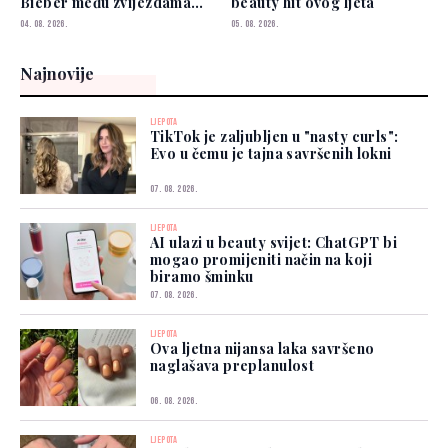
Bieber među zvijezdama
beauty hit ovog ljeta
koje je već nose
04. 08. 2026.
05. 08. 2026.
Najnovije
LJEPOTA
TikTok je zaljubljen u "nasty curls":
Evo u čemu je tajna savršenih lokni
07. 08. 2026.
LJEPOTA
AI ulazi u beauty svijet: ChatGPT bi
mogao promijeniti način na koji
biramo šminku
07. 08. 2026.
LJEPOTA
Ova ljetna nijansa laka savršeno
naglašava preplanulost
06. 08. 2026.
LJEPOTA