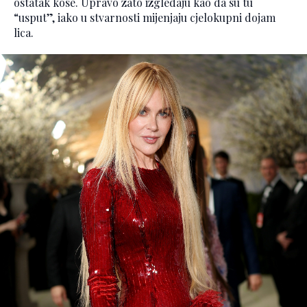
ostatak kose. Upravo zato izgledaju kao da su tu
“usput”, iako u stvarnosti mijenjaju cjelokupni dojam
lica.