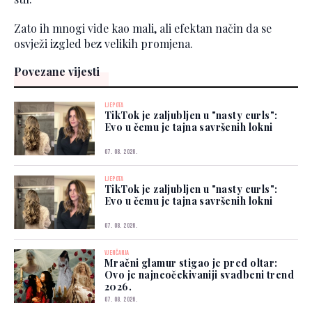
Zato ih mnogi vide kao mali, ali efektan način da se
osvježi izgled bez velikih promjena.
Povezane vijesti
LJEPOTA
TikTok je zaljubljen u "nasty curls":
Evo u čemu je tajna savršenih lokni
07. 08. 2026.
LJEPOTA
TikTok je zaljubljen u "nasty curls":
Evo u čemu je tajna savršenih lokni
07. 08. 2026.
VJENČANJA
Mračni glamur stigao je pred oltar:
Ovo je najneočekivaniji svadbeni trend
2026.
07. 08. 2026.