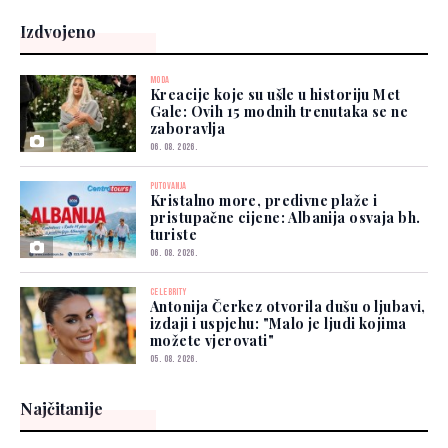
Izdvojeno
MODA
Kreacije koje su ušle u historiju Met
Gale: Ovih 15 modnih trenutaka se ne
zaboravlja
06. 08. 2026.
PUTOVANJA
Kristalno more, predivne plaže i
pristupačne cijene: Albanija osvaja bh.
turiste
06. 08. 2026.
CELEBRITY
Antonija Čerkez otvorila dušu o ljubavi,
izdaji i uspjehu: "Malo je ljudi kojima
možete vjerovati"
05. 08. 2026.
Najčitanije