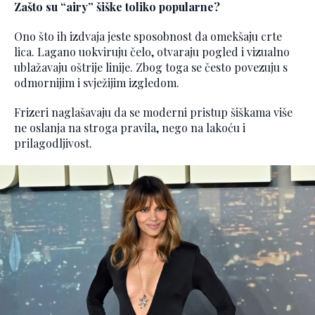
Zašto su “airy” šiške toliko popularne?
Ono što ih izdvaja jeste sposobnost da omekšaju crte
lica. Lagano uokviruju čelo, otvaraju pogled i vizualno
ublažavaju oštrije linije. Zbog toga se često povezuju s
odmornijim i svježijim izgledom.
Frizeri naglašavaju da se moderni pristup šiškama više
ne oslanja na stroga pravila, nego na lakoću i
prilagodljivost.