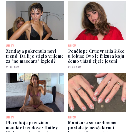
LJEPOTA
LJEPOTA
Zendaya pokrenula novi
Penélope Cruz vratila šiške
trend: Da li je stiglo vrijeme
u fokus: Ovo je frizura koju
za "no mascara" izgled?
ćemo viđati cijele jeseni
03. 08. 2026.
03. 08. 2026.
LJEPOTA
LJEPOTA
Plava boja preuzima
Manikura sa sardinama
manikir trendove: Hailey
postala je neočekivani