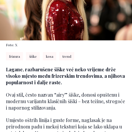
Foto: X
frizura
šiške
kosa
trend
Lagane, razbarušene šiške već neko vrijeme drže
visoko mjesto među frizerskim trendovima, a njihova
popularnost i dalje raste.
Ovaj stil, često nazvan “airy” šiške, donosi opuštenu i
modernu varijantu klasičnih šiški – bez težine, strogoće
i napornog stilizovanja.
Umjesto oštrih linija i guste forme, naglasak je na
prirodnom padu i mekoj teksturi koja se lako uklapa u