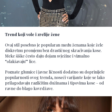
Trend koji vole i zrelije žene
Ovaj stil posebno je popularan među ženama koje žele
diskretnu promjenu bez drastičnog skraćivanja kose.
Meke šiške često daju dojam svježine i vizualno
“olakšavaju” lice.
Poznate glumice i javne ličnosti dodatno su doprinijele
popularnosti ovog trenda, noseći varijante koje se lako
prilagođavaju različitim dužinama i tipovima kose – od
ravne do blago kovrdžave.