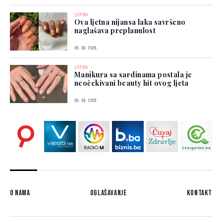
LJEPOTA
Ova ljetna nijansa laka savršeno
naglašava preplanulost
06. 08. 2026.
LJEPOTA
Manikura sa sardinama postala je
neočekivani beauty hit ovog ljeta
05. 08. 2026.
O nama
Oglašavanje
Kontakt