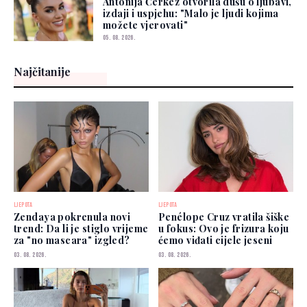
Antonija Čerkez otvorila dušu o ljubavi,
izdaji i uspjehu: "Malo je ljudi kojima
možete vjerovati"
05. 08. 2026.
Najčitanije
LJEPOTA
LJEPOTA
Zendaya pokrenula novi
Penélope Cruz vratila šiške
trend: Da li je stiglo vrijeme
u fokus: Ovo je frizura koju
za "no mascara" izgled?
ćemo viđati cijele jeseni
03. 08. 2026.
03. 08. 2026.