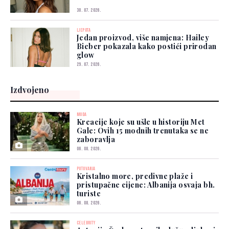
30. 07. 2026.
LJEPOTA
Jedan proizvod, više namjena: Hailey
Bieber pokazala kako postići prirodan
glow
29. 07. 2026.
Izdvojeno
MODA
Kreacije koje su ušle u historiju Met
Gale: Ovih 15 modnih trenutaka se ne
zaboravlja
06. 08. 2026.
PUTOVANJA
Kristalno more, predivne plaže i
pristupačne cijene: Albanija osvaja bh.
turiste
06. 08. 2026.
CELEBRITY