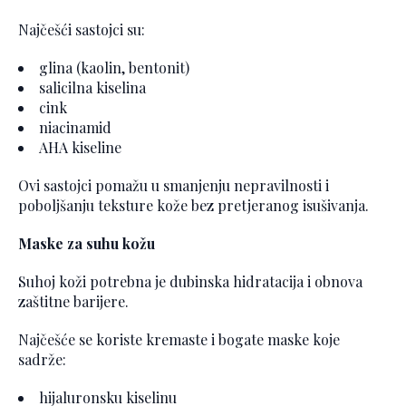
Najčešći sastojci su:
glina (kaolin, bentonit)
salicilna kiselina
cink
niacinamid
AHA kiseline
Ovi sastojci pomažu u smanjenju nepravilnosti i
poboljšanju teksture kože bez pretjeranog isušivanja.
Maske za suhu kožu
Suhoj koži potrebna je dubinska hidratacija i obnova
zaštitne barijere.
Najčešće se koriste kremaste i bogate maske koje
sadrže:
hijaluronsku kiselinu