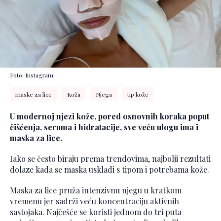
Foto: Instagram
maske za lice
Koža
Njega
tip kože
U modernoj njezi kože, pored osnovnih koraka poput
čišćenja, seruma i hidratacije, sve veću ulogu ima i
maska za lice.
Iako se često biraju prema trendovima, najbolji rezultati
dolaze kada se maska uskladi s tipom i potrebama kože.
Maska za lice pruža intenzivnu njegu u kratkom
vremenu jer sadrži veću koncentraciju aktivnih
sastojaka. Najčešće se koristi jednom do tri puta