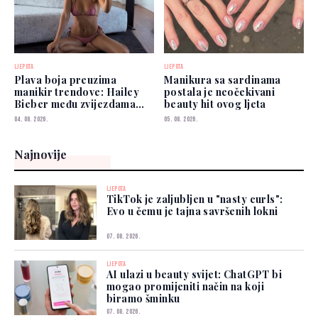
LJEPOTA
LJEPOTA
Plava boja preuzima
Manikura sa sardinama
manikir trendove: Hailey
postala je neočekivani
Bieber među zvijezdama
beauty hit ovog ljeta
koje je već nose
04. 08. 2026.
05. 08. 2026.
Najnovije
LJEPOTA
TikTok je zaljubljen u "nasty curls":
Evo u čemu je tajna savršenih lokni
07. 08. 2026.
LJEPOTA
AI ulazi u beauty svijet: ChatGPT bi
mogao promijeniti način na koji
biramo šminku
07. 08. 2026.