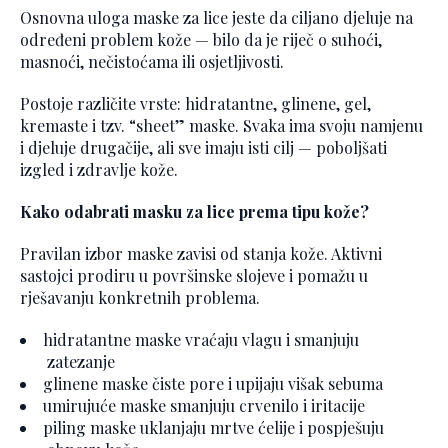
Osnovna uloga maske za lice jeste da ciljano djeluje na
određeni problem kože — bilo da je riječ o suhoći,
masnoći, nečistoćama ili osjetljivosti.
Postoje različite vrste: hidratantne, glinene, gel,
kremaste i tzv. “sheet” maske. Svaka ima svoju namjenu
i djeluje drugačije, ali sve imaju isti cilj — poboljšati
izgled i zdravlje kože.
Kako odabrati masku za lice prema tipu kože?
Pravilan izbor maske zavisi od stanja kože. Aktivni
sastojci prodiru u površinske slojeve i pomažu u
rješavanju konkretnih problema.
hidratantne maske vraćaju vlagu i smanjuju
zatezanje
glinene maske čiste pore i upijaju višak sebuma
umirujuće maske smanjuju crvenilo i iritacije
piling maske uklanjaju mrtve ćelije i pospješuju