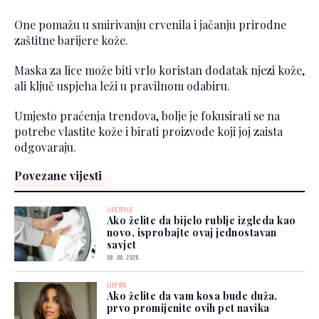
One pomažu u smirivanju crvenila i jačanju prirodne
zaštitne barijere kože.
Maska za lice može biti vrlo koristan dodatak njezi kože,
ali ključ uspjeha leži u pravilnom odabiru.
Umjesto praćenja trendova, bolje je fokusirati se na
potrebe vlastite kože i birati proizvode koji joj zaista
odgovaraju.
Povezane vijesti
LIFESTYLE
Ako želite da bijelo rublje izgleda kao
novo, isprobajte ovaj jednostavan
savjet
08. 08. 2026.
LJEPOTA
Ako želite da vam kosa bude duža,
prvo promijenite ovih pet navika