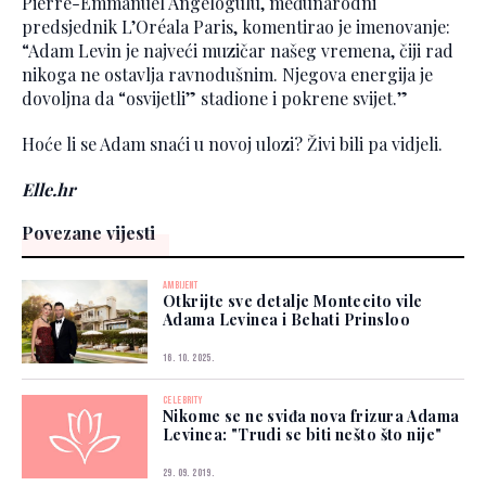
Pierre-Emmanuel Angelogulu, međunarodni
predsjednik L’Oréala Paris, komentirao je imenovanje:
“Adam Levin je najveći muzičar našeg vremena, čiji rad
nikoga ne ostavlja ravnodušnim. Njegova energija je
dovoljna da “osvijetli” stadione i pokrene svijet.”
Hoće li se Adam snaći u novoj ulozi? Živi bili pa vidjeli.
Elle.hr
Povezane vijesti
AMBIJENT
Otkrijte sve detalje Montecito vile
Adama Levinea i Behati Prinsloo
16. 10. 2025.
CELEBRITY
Nikome se ne sviđa nova frizura Adama
Levinea: "Trudi se biti nešto što nije"
29. 09. 2019.