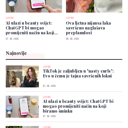
LJEPOTA
LJEPOTA
AI ulazi u beauty svijet:
Ova ljetna nijansa laka
ChatGPT bi mogao
savršeno naglašava
promijeniti način na koji
preplanulost
biramo šminku
07. 08. 2026.
06. 08. 2026.
Najnovije
LJEPOTA
TikTok je zaljubljen u "nasty curls":
Evo u čemu je tajna savršenih lokni
07. 08. 2026.
LJEPOTA
AI ulazi u beauty svijet: ChatGPT bi
mogao promijeniti način na koji
biramo šminku
07. 08. 2026.
LJEPOTA