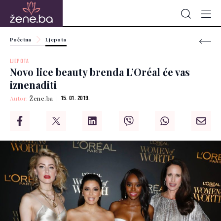
Početna
Ljepota
LJEPOTA
Novo lice beauty brenda L’Oréal će vas
iznenaditi
Autor:
Žene.ba
15. 01. 2019.