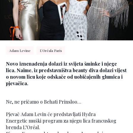
Adam Levine
L’Oréala Paris
Novo iznenađenja dolazi iz svijeta šminke i njege
lica. Naime, iz predstavništva beauty diva dolazi vijest
o novom licu koje odskače od uobičajenih glumica i
pjevačica.
Ne, ne pričamo o Behati Prinsloo…
Pjevač Adam Levin će predstavljati Hydra
Energetic muški program za njegu lica francuskog
brenda L’Oréal.