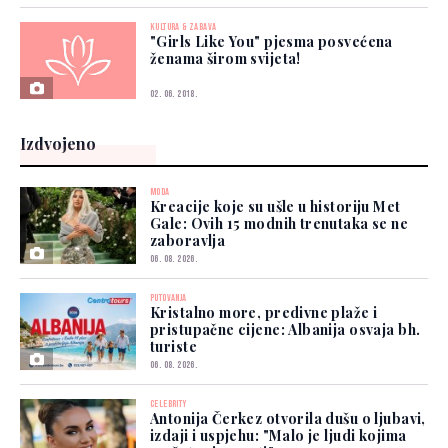
KULTURA & ZABAVA
"Girls Like You" pjesma posvećena
ženama širom svijeta!
02. 06. 2018.
Izdvojeno
MODA
Kreacije koje su ušle u historiju Met
Gale: Ovih 15 modnih trenutaka se ne
zaboravlja
06. 08. 2026.
PUTOVANJA
Kristalno more, predivne plaže i
pristupačne cijene: Albanija osvaja bh.
turiste
06. 08. 2026.
CELEBRITY
Antonija Čerkez otvorila dušu o ljubavi,
izdaji i uspjehu: "Malo je ljudi kojima