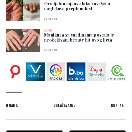
Ova ljetna nijansa laka savršeno
naglašava preplanulost
06. 08. 2026.
LJEPOTA
Manikura sa sardinama postala je
neočekivani beauty hit ovog ljeta
05. 08. 2026.
O nama
Oglašavanje
Kontakt