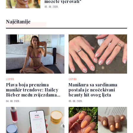
možete vjerovati"
05. 08. 2026.
Najčitanije
LJEPOTA
LJEPOTA
Plava boja preuzima
Manikura sa sardinama
manikir trendove: Hailey
postala je neočekivani
Bieber među zvijezdama
beauty hit ovog ljeta
koje je već nose
04. 08. 2026.
05. 08. 2026.