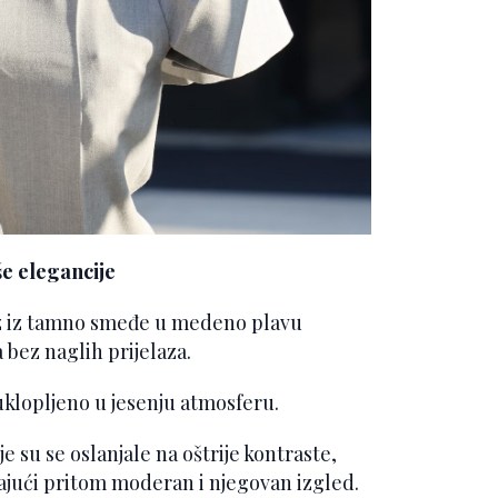
še elegancije
az iz tamno smeđe u medeno plavu
 bez naglih prijelaza.
uklopljeno u jesenju atmosferu.
je su se oslanjale na oštrije kontraste,
vajući pritom moderan i njegovan izgled.