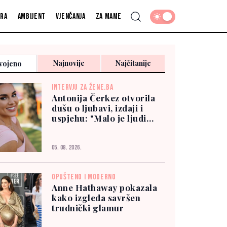
fra
Ambijent
Vjenčanja
Za mame
Najnovije
Najčitanije
vojeno
INTERVJU ZA ŽENE.BA
Antonija Čerkez otvorila
dušu o ljubavi, izdaji i
uspjehu: "Malo je ljudi
kojima možete vjerovati"
05. 08. 2026.
OPUŠTENO I MODERNO
Anne Hathaway pokazala
kako izgleda savršen
trudnički glamur