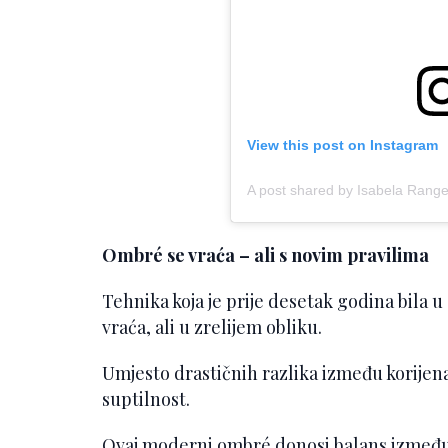
View this post on Instagram
A post shared by Isabela Rang
Ombré se vraća – ali s novim pravilima
Tehnika koja je prije desetak godina bila 
vraća, ali u zrelijem obliku.
Umjesto drastičnih razlika između korijena 
suptilnost.
Ovaj moderni ombré donosi balans između l