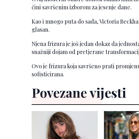
čini savršenim izborom za jesenje dane.
Kao i mnogo puta do sada, Victoria Beckham
glasan.
Njena frizura je još jedan dokaz da jednos
snažniji dojam od pretjerane transformacij
Ovo je frizura koja savršeno prati promjen
sofisticirana.
Povezane vijesti