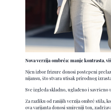
Nova verzija ombréa: manje kontrasta, vi
Njen izbor frizure donosi postepeni prel
nijansu, što stvara utisak prirodnog izrasta
Sve izgleda skladno, uglađeno i savršeno 
Za razliku od ranijih verzija ombré stila, ko
ova varijanta donosi smireniji ton, zadrža