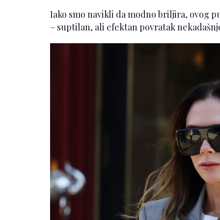
Iako smo navikli da modno briljira, ovog pu
– suptilan, ali efektan povratak nekadaš