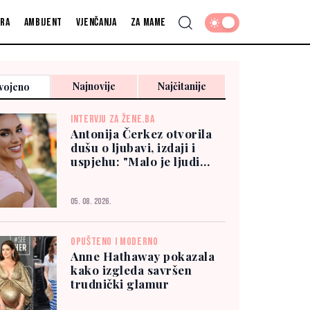
fra
Ambijent
Vjenčanja
Za mame
Najnovije
Najčitanije
vojeno
INTERVJU ZA ŽENE.BA
Antonija Čerkez otvorila
dušu o ljubavi, izdaji i
uspjehu: "Malo je ljudi
kojima možete vjerovati"
05. 08. 2026.
OPUŠTENO I MODERNO
Anne Hathaway pokazala
kako izgleda savršen
trudnički glamur