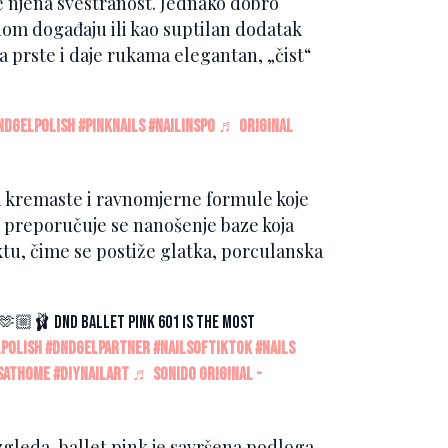
 njena svestranost. Jednako dobro
om događaju ili kao suptilan dodatak
prste i daje rukama elegantan, „čist“
ndgelpolish
#pinknails
#nailinspo
♬ Original
ati kremaste i ravnomjerne formule koje
t, preporučuje se nanošenje baze koja
ktu, čime se postiže glatka, porculanska
🏼🩰 DND Ballet Pink 601 is the most
polish
#dndgelpartner
#nailsoftiktok
#nails
sathome
#diynailart
♬ sonido original -
zgleda, ballet pink je savršena podloga