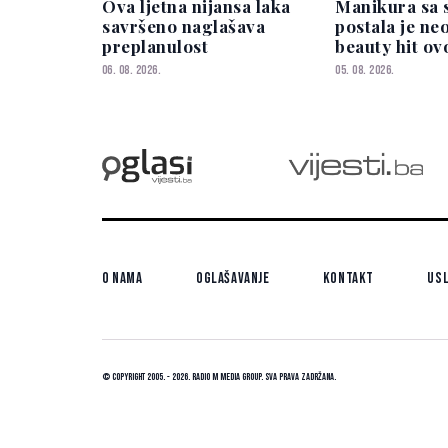
Ova ljetna nijansa laka
Manikura sa 
savršeno naglašava
postala je ne
preplanulost
beauty hit ov
06. 08. 2026.
05. 08. 2026.
O nama
Oglašavanje
Kontakt
Usl
© Copyright 2005. - 2026. Radio M Media Group.
Sva prava zadržana.