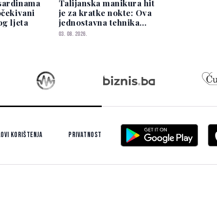
sardinama
Talijanska manikura hit
očekivani
je za kratke nokte: Ova
og ljeta
jednostavna tehnika
vizualno izdužuje prste
03. 08. 2026.
ovi korištenja
Privatnost