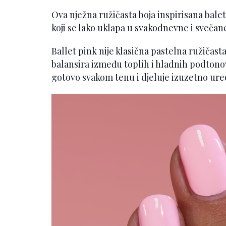
Ova nježna ružičasta boja inspirisana bale
koji se lako uklapa u svakodnevne i svečane
Ballet pink nije klasična pastelna ružičast
balansira između toplih i hladnih podtono
gotovo svakom tenu i djeluje izuzetno ure