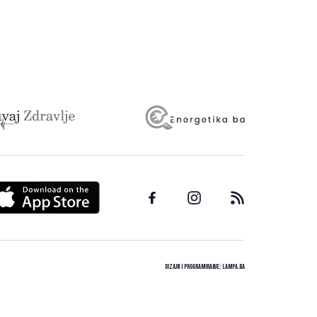
Dizajn i programiranje:
Lampa.ba