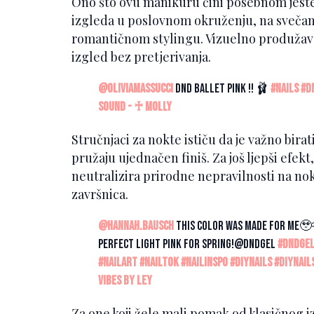
Ono što ovu manikuru čini posebnom jeste
izgleda u poslovnom okruženju, na svečan
romantičnom stylingu. Vizuelno produžava 
izgled bez pretjerivanja.
@oliviamassucci
DND ballet pink !! 🩰
#nails
#d
sound - ♰ molly
Stručnjaci za nokte ističu da je važno bir
pružaju ujednačen finiš. Za još ljepši efek
neutralizira prirodne nepravilnosti na no
završnica.
@hannah.bausch
This color was made for me🥹
perfect light pink for spring!@dndgel
#dndgel
#nailart
#nailtok
#nailinspo
#diynails
#diynail
Vibes by Ley
Za one koji žele mali pomak od klasičnog i