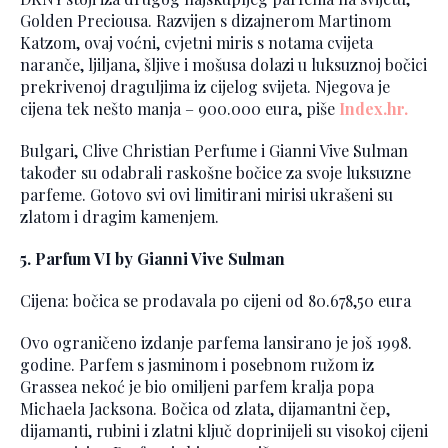
Golden Preciousa. Razvijen s dizajnerom Martinom
Katzom, ovaj voćni, cvjetni miris s notama cvijeta
naranče, ljiljana, šljive i mošusa dolazi u luksuznoj bočici
prekrivenoj draguljima iz cijelog svijeta. Njegova je
cijena tek nešto manja – 900.000 eura, piše
Index.hr.
Bulgari, Clive Christian Perfume i Gianni Vive Sulman
također su odabrali raskošne bočice za svoje luksuzne
parfeme. Gotovo svi ovi limitirani mirisi ukrašeni su
zlatom i dragim kamenjem.
5. Parfum VI by Gianni Vive Sulman
Cijena: bočica se prodavala po cijeni od 80.678,50 eura
Ovo ograničeno izdanje parfema lansirano je još 1998.
godine. Parfem s jasminom i posebnom ružom iz
Grassea nekoć je bio omiljeni parfem kralja popa
Michaela Jacksona. Bočica od zlata, dijamantni čep,
dijamanti, rubini i zlatni ključ doprinijeli su visokoj cijeni