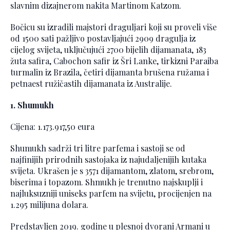
slavnim dizajnerom nakita Martinom Katzom.
Bočicu su izradili majstori draguljari koji su proveli više
od 1500 sati pažljivo postavljajući 2909 dragulja iz
cijelog svijeta, uključujući 2700 bijelih dijamanata, 183
žuta safira, Cabochon safir iz Šri Lanke, tirkizni Paraiba
turmalin iz Brazila, četiri dijamanta brušena ružama i
petnaest ružičastih dijamanata iz Australije.
1. Shumukh
Cijena: 1.173.917,50 eura
Shumukh sadrži tri litre parfema i sastoji se od
najfinijih prirodnih sastojaka iz najudaljenijih kutaka
svijeta. Ukrašen je s 3571 dijamantom, zlatom, srebrom,
biserima i topazom. Shmukh je trenutno najskuplji i
najluksuzniji uniseks parfem na svijetu, procijenjen na
1.295 milijuna dolara.
Predstavljen 2019. godine u plesnoj dvorani Armani u