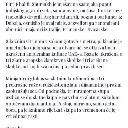
Burj Khalifi, Shumukh je mješavina sastojaka poput
indijskog agar drveta, sandalovine, mošusa, turske ruže
i nekoliko drugih. Asghar Adam Ali, poznati parfumer iz
Dubaija, osmislio je ovaj miris, a izveli su ga renomirani
obrtnici i majstori iz Italije, Francuske i Švicarske.
S kožnim vitrinom visokom gotovo 2 metra, pakiranje je
umjetničko djelo za sebe, a otvarajući se otkriva bocu
ukrašenu amblemima kulture UAE-a. Baza je ukrašena s
tri zlatne arapske čistokrvne školjke i tri srebrne
školjke, od kojih svaka ima po jedan pravi biser.
Minijaturni globus sa zlatnim kontinentima i tri
prekrasne ruže u ružičastom zlatu i dijamantnoj prašini
zaokružuju set. Od podnožja, tri mramorna stupa
uzdižu se do zlatne kupole na vrhu sa zlatnim sokolom
optočenim dijamantima. Postoji, naravno, samo jedna
boca, pa je iznimno rijetka i skupa i s vremenom će joj
vrijednost rasti.