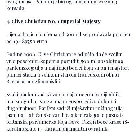
ovog mirisa. Parfem je bio ograničen na svega 173
komada.
4. Clive Christian No. 1 Imperial Majesty
Cijena: bočica parfema od 500 ml se prodavala po cijeni
od 194.897,50 eura
Godine 2006. Clive Christian je odlučio da će svojim
vrlo posebnim kupcima ponuditi 500 ml apsolutnog
parfemskog ulja u najfinijoj bočici koju su on i majstori
puhači stakla u velikom starom francuskom obrtu
Baccarat mogli osmisliti.
Svaki parfem sadržavao je najkoncentriraniji oblik
mirisnog ulja i stoga imao neusporedivu dubinu i
dugotrajnost. Parfem sadrži mješavinu ružinog ulja,
jasmina i tahićanske vanilije, a kreirala ga je poznata
britanska parfumerka Roja Dove. Dizajn boce krase 18-
karatno zlato i 5-karatni dijamantni ovratnik.