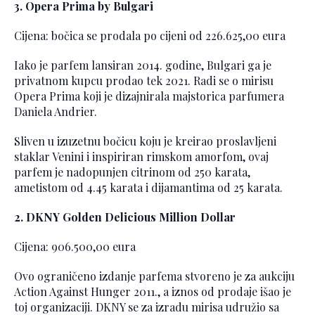
3. Opera Prima by Bulgari
Cijena: bočica se prodala po cijeni od 226.625,00 eura
Iako je parfem lansiran 2014. godine, Bulgari ga je
privatnom kupcu prodao tek 2021. Radi se o mirisu
Opera Prima koji je dizajnirala majstorica parfumera
Daniela Andrier.
Sliven u izuzetnu bočicu koju je kreirao proslavljeni
staklar Venini i inspiriran rimskom amorfom, ovaj
parfem je nadopunjen citrinom od 250 karata,
ametistom od 4.45 karata i dijamantima od 25 karata.
2. DKNY Golden Delicious Million Dollar
Cijena: 906.500,00 eura
Ovo ograničeno izdanje parfema stvoreno je za aukciju
Action Against Hunger 2011., a iznos od prodaje išao je
toj organizaciji. DKNY se za izradu mirisa udružio sa