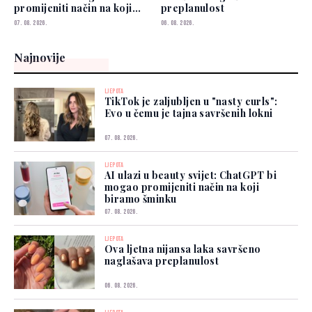
promijeniti način na koji
preplanulost
biramo šminku
07. 08. 2026.
06. 08. 2026.
Najnovije
LJEPOTA
TikTok je zaljubljen u "nasty curls":
Evo u čemu je tajna savršenih lokni
07. 08. 2026.
LJEPOTA
AI ulazi u beauty svijet: ChatGPT bi
mogao promijeniti način na koji
biramo šminku
07. 08. 2026.
LJEPOTA
Ova ljetna nijansa laka savršeno
naglašava preplanulost
06. 08. 2026.