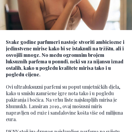
Svake godine parfumeri nastoje stvoriti ambiciozne i
jedinstvene mirise kako bi se istaknuli na tržištu, ali i
osvojili mnoge. No među ogromnim brojem
luksuznih parfema u ponudi, neki su za nijansu iznad
ostalih, kako u pogledu kvalitete mirisa tako i u
pogledu cijene.
Ovi ultraluksuzni parfemi su poput umjetničkih djela,
kako u smislu zamršene igre nota tako i u pogledu
pakiranja i bočica. Na vrhu liste najskupljih mirisa je
Shumukh. Lansiran 2019., ovaj mošusni miris
napravljen od ruže i sandalovine košta više od milijuna
eura.
DKNY stoji iza drugog najskupljeg parfema na svijetu,