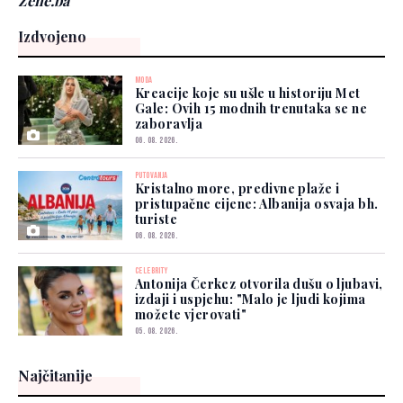
Žene.ba
Izdvojeno
MODA
Kreacije koje su ušle u historiju Met
Gale: Ovih 15 modnih trenutaka se ne
zaboravlja
06. 08. 2026.
PUTOVANJA
Kristalno more, predivne plaže i
pristupačne cijene: Albanija osvaja bh.
turiste
06. 08. 2026.
CELEBRITY
Antonija Čerkez otvorila dušu o ljubavi,
izdaji i uspjehu: "Malo je ljudi kojima
možete vjerovati"
05. 08. 2026.
Najčitanije