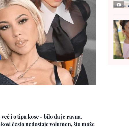
već i o tipu kose - bilo da je ravna,
j kosi često nedostaje volumen, što može