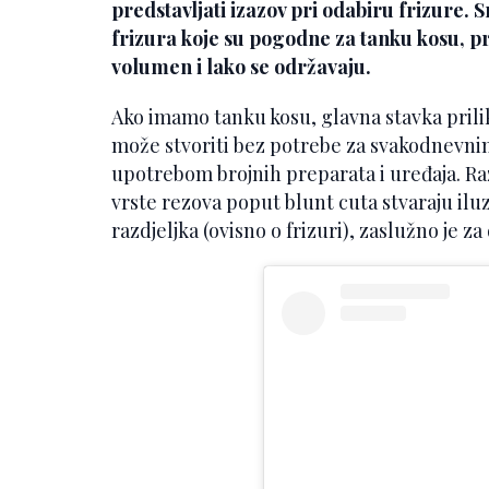
predstavljati izazov pri odabiru frizure. 
frizura koje su pogodne za tanku kosu, pri
volumen i lako se održavaju.
Ako imamo tanku kosu, glavna stavka prili
može stvoriti bez potrebe za svakodnevnim
upotrebom brojnih preparata i uređaja. Razl
vrste rezova poput blunt cuta stvaraju iluz
razdjeljka (ovisno o frizuri), zaslužno je 