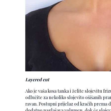
Layered cut
Ako je vaša kosa tanka i želite slojevitu fri
odlučite za nekoliko slojevito ošišanih pr
ravan. Postupni prijelaz od kraćih prema d
dodatno naglašava volumen, dok će slojevi 