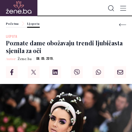
Početna
Ljepota
LJEPOTA
Poznate dame obožavaju trendi ljubičasta
sjenila za oči
Autor:
Žene.ba
08. 05. 2019.