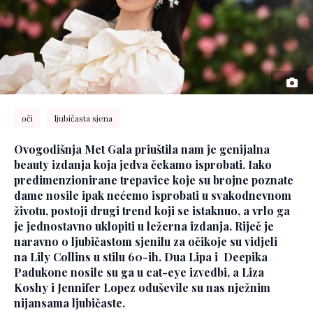
oči
ljubičasta sjena
Ovogodišnja Met Gala priuštila nam je genijalna
beauty izdanja koja jedva čekamo isprobati. Iako
predimenzionirane trepavice koje su brojne poznate
dame nosile ipak nećemo isprobati u svakodnevnom
životu, postoji drugi trend koji se istaknuo, a vrlo ga
je jednostavno uklopiti u ležerna izdanja. Riječ je
naravno o ljubičastom sjenilu za očikoje su vidjeli
na Lily Collins u stilu 60-ih. Dua Lipa i Deepika
Padukone nosile su ga u cat-eye izvedbi, a Liza
Koshy i Jennifer Lopez oduševile su nas nježnim
nijansama ljubičaste.