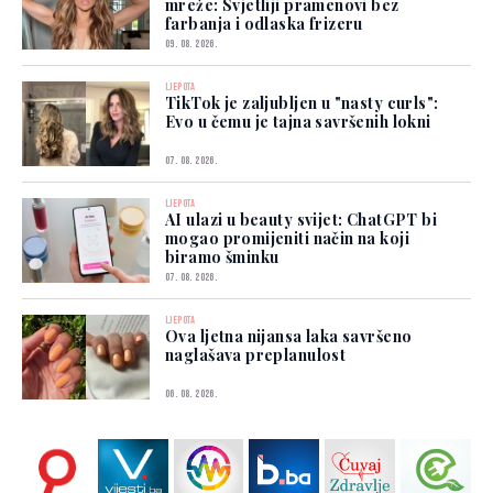
mreže: Svjetliji pramenovi bez
farbanja i odlaska frizeru
09. 08. 2026.
LJEPOTA
TikTok je zaljubljen u "nasty curls":
Evo u čemu je tajna savršenih lokni
07. 08. 2026.
LJEPOTA
AI ulazi u beauty svijet: ChatGPT bi
mogao promijeniti način na koji
biramo šminku
07. 08. 2026.
LJEPOTA
Ova ljetna nijansa laka savršeno
naglašava preplanulost
06. 08. 2026.