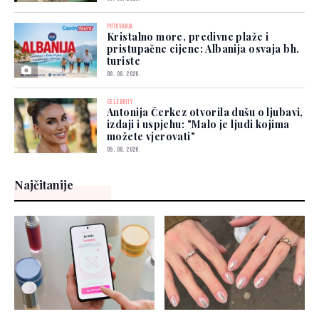
PUTOVANJA
Kristalno more, predivne plaže i
pristupačne cijene: Albanija osvaja bh.
turiste
06. 08. 2026.
CELEBRITY
Antonija Čerkez otvorila dušu o ljubavi,
izdaji i uspjehu: "Malo je ljudi kojima
možete vjerovati"
05. 08. 2026.
Najčitanije