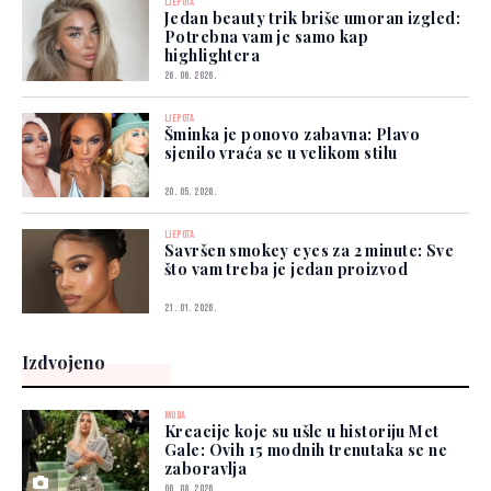
LJEPOTA
Jedan beauty trik briše umoran izgled:
Potrebna vam je samo kap
highlightera
26. 06. 2026.
LJEPOTA
Šminka je ponovo zabavna: Plavo
sjenilo vraća se u velikom stilu
20. 05. 2026.
LJEPOTA
Savršen smokey eyes za 2 minute: Sve
što vam treba je jedan proizvod
21. 01. 2026.
Izdvojeno
MODA
Kreacije koje su ušle u historiju Met
Gale: Ovih 15 modnih trenutaka se ne
zaboravlja
06. 08. 2026.