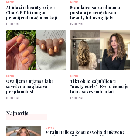
LJEPOTA
LJEPOTA
AI ulazi u beauty svijet:
Manikura sa sardinama
ChatGPT bi mogao
postala je neočekivani
promijeniti način na koji
beauty hit ovog ljeta
biramo šminku
07. 08. 2026.
05. 08. 2026.
LJEPOTA
LJEPOTA
Ova ljetna nijansa laka
TikTok je zaljubljen u
savršeno naglašava
"nasty curls": Evo u čemu je
preplanulost
tajna savršenih lokni
06. 08. 2026.
07. 08. 2026.
Najnovije
LJEPOTA
Viralni trik za kosu osvojio društvene