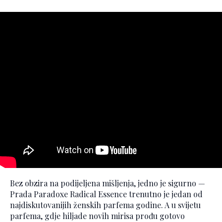
Bez obzira na podijeljena mišljenja, jedno je sigurno —
Prada Paradoxe Radical Essence trenutno je jedan od
najdiskutovanijih ženskih parfema godine. A u svijetu
parfema, gdje hiljade novih mirisa prođu gotovo