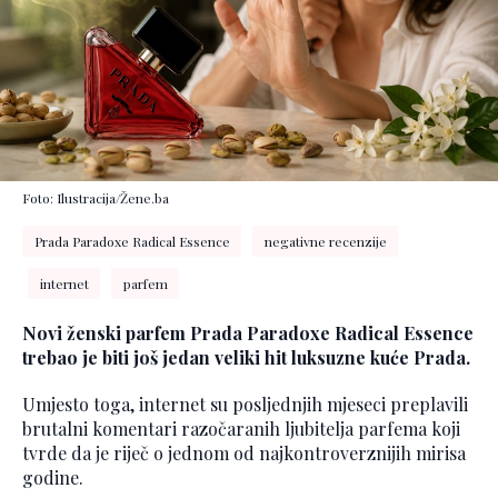
Foto: Ilustracija/Žene.ba
Prada Paradoxe Radical Essence
negativne recenzije
internet
parfem
Novi ženski parfem Prada Paradoxe Radical Essence
trebao je biti još jedan veliki hit luksuzne kuće Prada.
Umjesto toga, internet su posljednjih mjeseci preplavili
brutalni komentari razočaranih ljubitelja parfema koji
tvrde da je riječ o jednom od najkontroverznijih mirisa
godine.