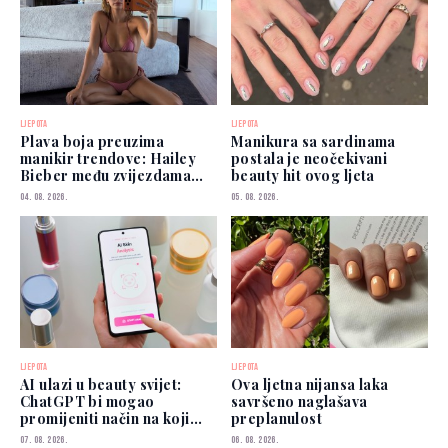
LJEPOTA
LJEPOTA
Plava boja preuzima
Manikura sa sardinama
manikir trendove: Hailey
postala je neočekivani
Bieber među zvijezdama
beauty hit ovog ljeta
koje je već nose
04. 08. 2026.
05. 08. 2026.
LJEPOTA
LJEPOTA
AI ulazi u beauty svijet:
Ova ljetna nijansa laka
ChatGPT bi mogao
savršeno naglašava
promijeniti način na koji
preplanulost
biramo šminku
07. 08. 2026.
06. 08. 2026.