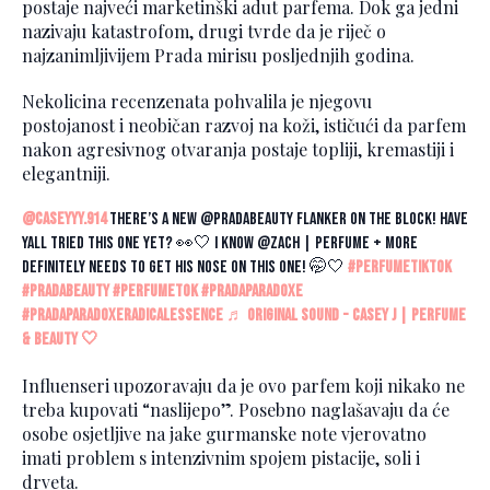
postaje najveći marketinški adut parfema. Dok ga jedni
nazivaju katastrofom, drugi tvrde da je riječ o
najzanimljivijem Prada mirisu posljednjih godina.
Nekolicina recenzenata pohvalila je njegovu
postojanost i neobičan razvoj na koži, ističući da parfem
nakon agresivnog otvaranja postaje topliji, kremastiji i
elegantniji.
@caseyyy.914
there’s a new @pradabeauty flanker on the block! have
yall tried this one yet? 👀🤍 I know @Zach | perfume + more
definitely needs to get his nose on this one! 🤭🤍
#perfumetiktok
#pradabeauty
#perfumetok
#pradaparadoxe
#pradaparadoxeradicalessence
♬ original sound - Casey J | Perfume
& Beauty 🤍
Influenseri upozoravaju da je ovo parfem koji nikako ne
treba kupovati “naslijepo”. Posebno naglašavaju da će
osobe osjetljive na jake gurmanske note vjerovatno
imati problem s intenzivnim spojem pistacije, soli i
drveta.