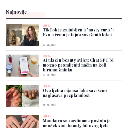
Najnovije
LJEPOTA
TikTok je zaljubljen u "nasty curls":
Evo u čemu je tajna savršenih lokni
07. 08. 2026.
LJEPOTA
AI ulazi u beauty svijet: ChatGPT bi
mogao promijeniti način na koji
biramo šminku
07. 08. 2026.
LJEPOTA
Ova ljetna nijansa laka savršeno
naglašava preplanulost
06. 08. 2026.
LJEPOTA
Manikura sa sardinama postala je
neočekivani beauty hit ovog ljeta