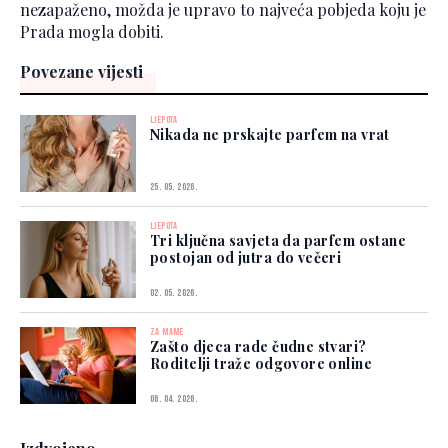
nezapaženo, možda je upravo to najveća pobjeda koju je
Prada mogla dobiti.
Povezane vijesti
LJEPOTA
Nikada ne prskajte parfem na vrat
25. 05. 2026.
LJEPOTA
Tri ključna savjeta da parfem ostane
postojan od jutra do večeri
02. 05. 2026.
ZA MAME
Zašto djeca rade čudne stvari?
Roditelji traže odgovore online
06. 04. 2026.