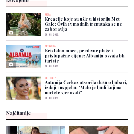
Izdvojeno
MODA
Kreacije koje su ušle u historiju Met
Gale: Ovih 15 modnih trenutaka se ne
zaboravlja
06. 08. 2026.
PUTOVANJA
Kristalno more, predivne plaže i
pristupačne cijene: Albanija osvaja bh.
turiste
06. 08. 2026.
CELEBRITY
Antonija Čerkez otvorila dušu o ljubavi,
izdaji i uspjehu: "Malo je ljudi kojima
možete vjerovati"
05. 08. 2026.
Najčitanije