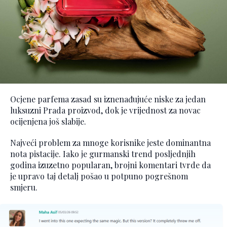
Ocjene parfema zasad su iznenađujuće niske za jedan
luksuzni Prada proizvod, dok je vrijednost za novac
ocijenjena još slabije.
Najveći problem za mnoge korisnike jeste dominantna
nota pistacije. Iako je gurmanski trend posljednjih
godina izuzetno popularan, brojni komentari tvrde da
je upravo taj detalj pošao u potpuno pogrešnom
smjeru.