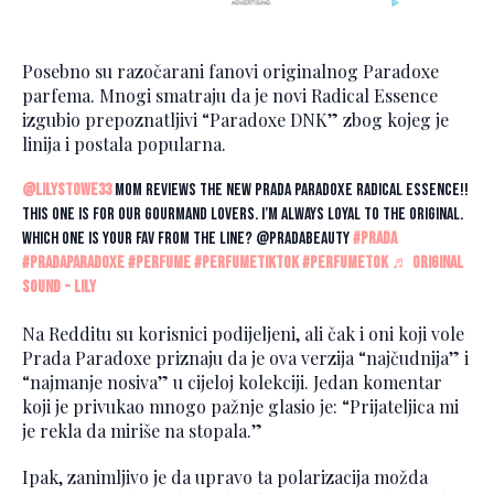
Posebno su razočarani fanovi originalnog Paradoxe
parfema. Mnogi smatraju da je novi Radical Essence
izgubio prepoznatljivi “Paradoxe DNK” zbog kojeg je
linija i postala popularna.
@lilystowe33
Mom reviews the NEW Prada Paradoxe Radical Essence!!
This one is for our gourmand lovers. I’m always loyal to the original.
Which one is your fav from the line? @pradabeauty
#prada
#pradaparadoxe
#perfume
#perfumetiktok
#perfumetok
♬ original
sound - Lily
Na Redditu su korisnici podijeljeni, ali čak i oni koji vole
Prada Paradoxe priznaju da je ova verzija “najčudnija” i
“najmanje nosiva” u cijeloj kolekciji. Jedan komentar
koji je privukao mnogo pažnje glasio je: “Prijateljica mi
je rekla da miriše na stopala.”
Ipak, zanimljivo je da upravo ta polarizacija možda