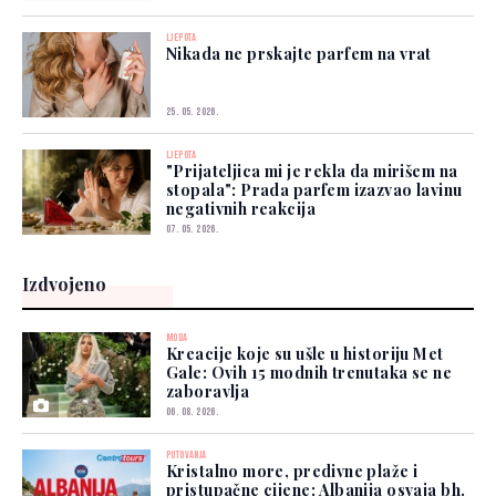
LJEPOTA
Nikada ne prskajte parfem na vrat
25. 05. 2026.
LJEPOTA
"Prijateljica mi je rekla da mirišem na
stopala": Prada parfem izazvao lavinu
negativnih reakcija
07. 05. 2026.
Izdvojeno
MODA
Kreacije koje su ušle u historiju Met
Gale: Ovih 15 modnih trenutaka se ne
zaboravlja
06. 08. 2026.
PUTOVANJA
Kristalno more, predivne plaže i
pristupačne cijene: Albanija osvaja bh.