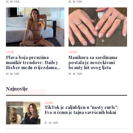
03. 08. 2026.
03. 08. 2026.
LJEPOTA
LJEPOTA
Plava boja preuzima
Manikura sa sardinama
manikir trendove: Hailey
postala je neočekivani
Bieber među zvijezdama
beauty hit ovog ljeta
koje je već nose
04. 08. 2026.
05. 08. 2026.
Najnovije
LJEPOTA
TikTok je zaljubljen u "nasty curls":
Evo u čemu je tajna savršenih lokni
07. 08. 2026.