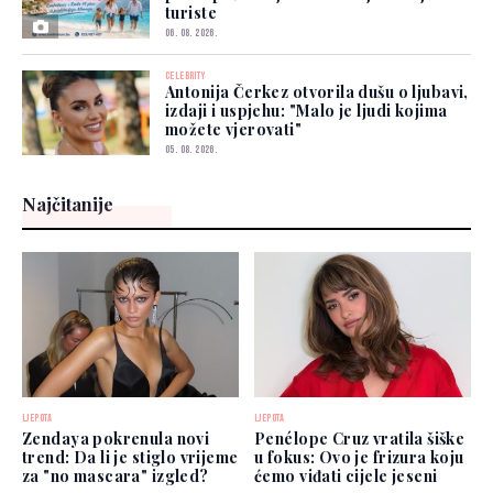
turiste
06. 08. 2026.
CELEBRITY
Antonija Čerkez otvorila dušu o ljubavi,
izdaji i uspjehu: "Malo je ljudi kojima
možete vjerovati"
05. 08. 2026.
Najčitanije
LJEPOTA
LJEPOTA
Zendaya pokrenula novi
Penélope Cruz vratila šiške
trend: Da li je stiglo vrijeme
u fokus: Ovo je frizura koju
za "no mascara" izgled?
ćemo viđati cijele jeseni