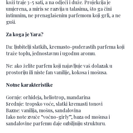
koži traje 3–5 sati, a na odjeći i duže. Projekcija je
umjerena, a miris se razvija u talasima, što ga čini
intimnim, ne prenaglašenim parfemom koji grli, a ne
guši.
Za koga je Yara?
Da: ljubitelji slatkih, kremasto-puderastih parfema koji
traže toplu, jednostavnu i ugodnu aromu.
Ne: ako želite parfem koji najavljuje vaš dolazak u
prostoriju ili niste fan vanilije, kokosa i mošusa.
Notne karakteristike
Gornje: orhideja, heliotrop, mandarina
Srednje: tropsko voće, slatki kremasti tonovi
Bazne: vanilija, mošus, sandalovina
Iako note zvuče “voćno-girly”, baza od mošusa i
sandalovine parfemu daje ozbiljniju strukturu.