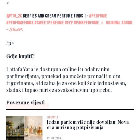
<
@ytg_2x
Berries and cream perfume finds ✨
#perfume
#perfumefinds
#sweetperfume
#fyp
#pinkperfume
♬ original sound
- 𝓢𝓱𝓪୨ৎ
/p>
Gdje kupiti?
Lattafa Yara je dostupna online i u odabranim
parfimerijama, ponekad ga možete pronaći i u dm
trgovinama, a idealna je za one koji žele jednostavan,
sladak i topao miris za svakodnevnu upotrebu.
Povezane vijesti
LIFESTYLE
Jedan parfem više nije dovoljan: Nova
era mirisnog potpisivanja
03. 08. 2026.