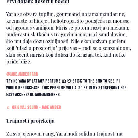
Prvi dojam: desert u bočici
Yara se otvara toplim, gourmand notama mandarine,
kremaste orhideje i heliotropa, što podsjeća na mousse
od jagoda s vanilijom. Miris se potom razvija u mekanu,
puderastu slatkoću s tragovima mošusa i sandalovine,
što mu daje dozu ozbiljnosti. Nije eksplozivan parfem
koji "ulazi u prostoriju" prije vas – radi se o senzualnom,
skin scent mirisu koji dolazi do izražaja tek kad netko
priđe bliže.
@jade.amberrrrr
trying yara by lattafa perfume 🎀🌸 stick to the end to see if I
would repurchase! this perfume will also be in my storefront for
easy access! IG: jadeamberrrr
♬ original sound - jade amber
Trajnost i projekcija
Za svoj cjenovni rang, Yara nudi solidnu trajnost: na