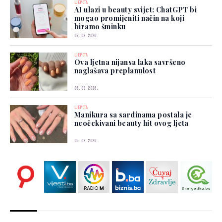
LJEPOTA
AI ulazi u beauty svijet: ChatGPT bi
mogao promijeniti način na koji
biramo šminku
07. 08. 2026.
LJEPOTA
Ova ljetna nijansa laka savršeno
naglašava preplanulost
06. 08. 2026.
LJEPOTA
Manikura sa sardinama postala je
neočekivani beauty hit ovog ljeta
05. 08. 2026.