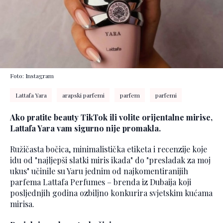
Foto: Instagram
Lattafa Yara
arapski parfemi
parfem
parfemi
Ako pratite beauty TikTok ili volite orijentalne mirise,
Lattafa Yara vam sigurno nije promakla.
Ružičasta bočica, minimalistička etiketa i recenzije koje
idu od "najljepši slatki miris ikada" do "presladak za moj
ukus" učinile su Yaru jednim od najkomentiranijih
parfema Lattafa Perfumes – brenda iz Dubaija koji
posljednjih godina ozbiljno konkurira svjetskim kućama
mirisa.