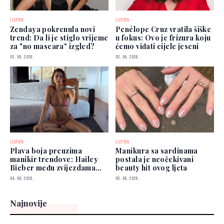
LJEPOTA
LJEPOTA
Zendaya pokrenula novi
Penélope Cruz vratila šiške
trend: Da li je stiglo vrijeme
u fokus: Ovo je frizura koju
za "no mascara" izgled?
ćemo viđati cijele jeseni
03. 08. 2026.
03. 08. 2026.
LJEPOTA
LJEPOTA
Plava boja preuzima
Manikura sa sardinama
manikir trendove: Hailey
postala je neočekivani
Bieber među zvijezdama
beauty hit ovog ljeta
koje je već nose
04. 08. 2026.
05. 08. 2026.
Najnovije