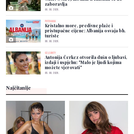
zaboravlja
06. 08. 2026.
PUTOVANJA
Kristalno more, predivne plaže i
pristupačne cijene: Albanija osvaja bh.
turiste
06. 08. 2026.
CELEBRITY
Antonija Čerkez otvorila dušu o ljubavi,
izdaji i uspjehu: "Malo je ljudi kojima
možete vjerovati"
05. 08. 2026.
Najčitanije