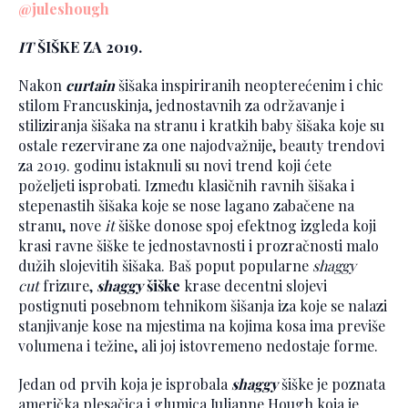
@juleshough
IT
ŠIŠKE ZA 2019.
Nakon
curtain
šišaka inspiriranih neopterećenim i chic
stilom Francuskinja, jednostavnih za održavanje i
stiliziranja šišaka na stranu i kratkih baby šišaka koje su
ostale rezervirane za one najodvažnije, beauty trendovi
za 2019. godinu istaknuli su novi trend koji ćete
poželjeti isprobati. Između klasičnih ravnih šišaka i
stepenastih šišaka koje se nose lagano zabačene na
stranu, nove
it
šiške donose spoj efektnog izgleda koji
krasi ravne šiške te jednostavnosti i prozračnosti malo
dužih slojevitih šišaka. Baš poput popularne
shaggy
cut
frizure,
shaggy
šiške
krase decentni slojevi
postignuti posebnom tehnikom šišanja iza koje se nalazi
stanjivanje kose na mjestima na kojima kosa ima previše
volumena i težine, ali joj istovremeno nedostaje forme.
Jedan od prvih koja je isprobala
shaggy
šiške je poznata
američka plesačica i glumica Julianne Hough koja je