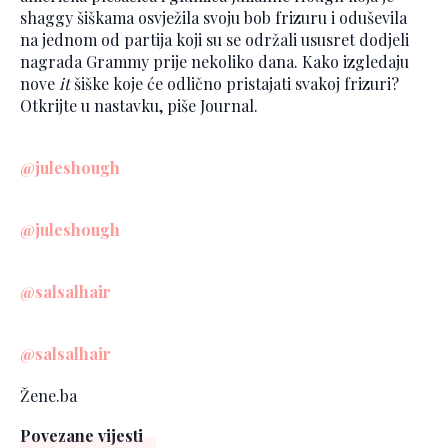
shaggy šiškama osvježila svoju bob frizuru i oduševila
na jednom od partija koji su se održali ususret dodjeli
nagrada Grammy prije nekoliko dana. Kako izgledaju
nove
it
šiške koje će odlično pristajati svakoj frizuri?
Otkrijte u nastavku, piše Journal.
@juleshough
@juleshough
@salsalhair
@salsalhair
Žene.ba
Povezane vijesti