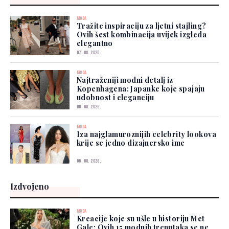
MODA
Tražite inspiraciju za ljetni stajling?
Ovih šest kombinacija uvijek izgleda
elegantno
07. 08. 2026.
MODA
Najtraženiji modni detalj iz
Kopenhagena: Japanke koje spajaju
udobnost i eleganciju
06. 08. 2026.
MODA
Iza najglamuroznijih celebrity lookova
krije se jedno dizajnersko ime
06. 08. 2026.
Izdvojeno
MODA
Kreacije koje su ušle u historiju Met
Gale: Ovih 15 modnih trenutaka se ne