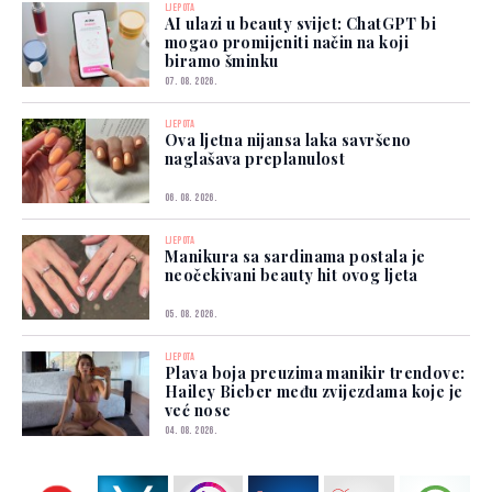
LJEPOTA
AI ulazi u beauty svijet: ChatGPT bi
mogao promijeniti način na koji
biramo šminku
07. 08. 2026.
LJEPOTA
Ova ljetna nijansa laka savršeno
naglašava preplanulost
06. 08. 2026.
LJEPOTA
Manikura sa sardinama postala je
neočekivani beauty hit ovog ljeta
05. 08. 2026.
LJEPOTA
Plava boja preuzima manikir trendove:
Hailey Bieber među zvijezdama koje je
već nose
04. 08. 2026.