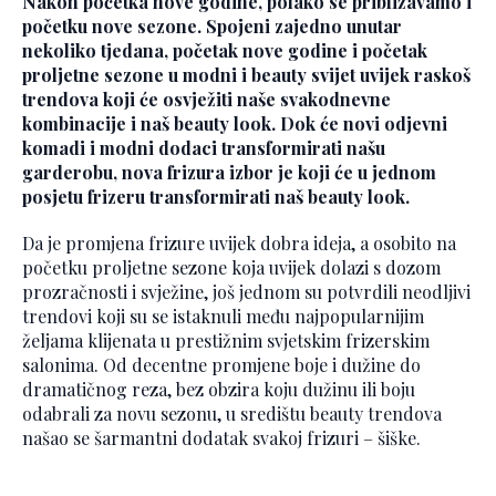
Nakon početka nove godine, polako se približavamo i
početku nove sezone. Spojeni zajedno unutar
nekoliko tjedana, početak nove godine i početak
proljetne sezone u modni i beauty svijet uvijek raskoš
trendova koji će osvježiti naše svakodnevne
kombinacije i naš beauty look. Dok će novi odjevni
komadi i modni dodaci transformirati našu
garderobu, nova frizura izbor je koji će u jednom
posjetu frizeru transformirati naš beauty look.
Da je promjena frizure uvijek dobra ideja, a osobito na
početku proljetne sezone koja uvijek dolazi s dozom
prozračnosti i svježine, još jednom su potvrdili neodljivi
trendovi koji su se istaknuli među najpopularnijim
željama klijenata u prestižnim svjetskim frizerskim
salonima. Od decentne promjene boje i dužine do
dramatičnog reza, bez obzira koju dužinu ili boju
odabrali za novu sezonu, u središtu beauty trendova
našao se šarmantni dodatak svakoj frizuri – šiške.