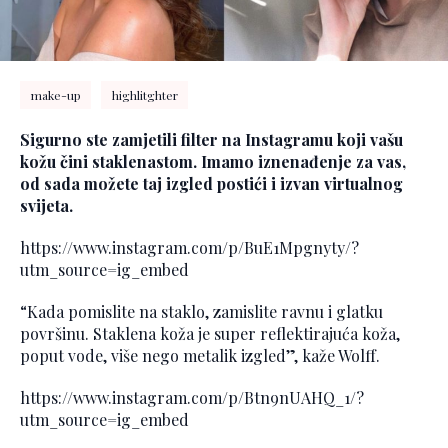
make-up
highlitghter
Sigurno ste zamjetili filter na Instagramu koji vašu
kožu čini staklenastom. Imamo iznenađenje za vas,
od sada možete taj izgled postići i izvan virtualnog
svijeta.
https://www.instagram.com/p/BuE1Mpgnyty/?
utm_source=ig_embed
“Kada pomislite na staklo, zamislite ravnu i glatku
površinu. Staklena koža je super reflektirajuća koža,
poput vode, više nego metalik izgled”, kaže Wolff.
https://www.instagram.com/p/Btn9nUAHQ_1/?
utm_source=ig_embed