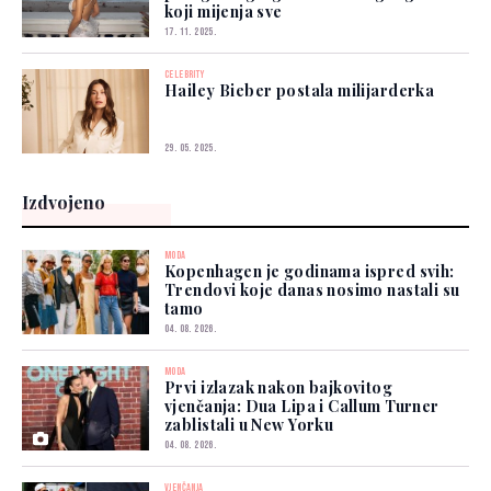
koji mijenja sve
17. 11. 2025.
CELEBRITY
Hailey Bieber postala milijarderka
29. 05. 2025.
Izdvojeno
MODA
Kopenhagen je godinama ispred svih:
Trendovi koje danas nosimo nastali su
tamo
04. 08. 2026.
MODA
Prvi izlazak nakon bajkovitog
vjenčanja: Dua Lipa i Callum Turner
zablistali u New Yorku
04. 08. 2026.
VJENČANJA