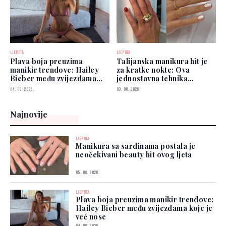
LJEPOTA
LJEPOTA
Plava boja preuzima
Talijanska manikura hit je
manikir trendove: Hailey
za kratke nokte: Ova
Bieber među zvijezdama
jednostavna tehnika
koje je već nose
vizualno izdužuje prste
04. 08. 2026.
03. 08. 2026.
Najnovije
LJEPOTA
Manikura sa sardinama postala je
neočekivani beauty hit ovog ljeta
05. 08. 2026.
LJEPOTA
Plava boja preuzima manikir trendove:
Hailey Bieber među zvijezdama koje je
već nose