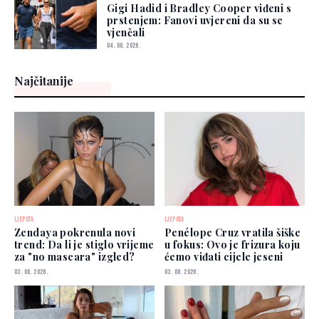
Gigi Hadid i Bradley Cooper viđeni s
prstenjem: Fanovi uvjereni da su se
vjenčali
04. 08. 2026.
Najčitanije
LJEPOTA
LJEPOTA
Zendaya pokrenula novi
Penélope Cruz vratila šiške
trend: Da li je stiglo vrijeme
u fokus: Ovo je frizura koju
za "no mascara" izgled?
ćemo viđati cijele jeseni
03. 08. 2026.
03. 08. 2026.