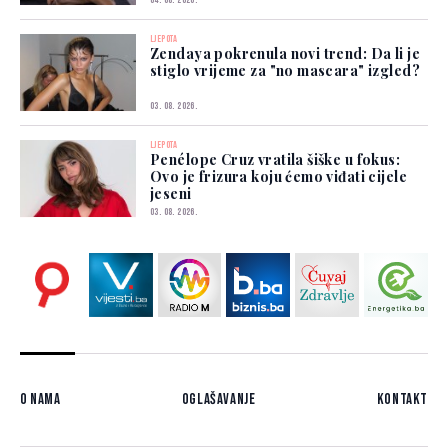
04. 08. 2026.
LJEPOTA
Zendaya pokrenula novi trend: Da li je
stiglo vrijeme za "no mascara" izgled?
03. 08. 2026.
LJEPOTA
Penélope Cruz vratila šiške u fokus:
Ovo je frizura koju ćemo viđati cijele
jeseni
03. 08. 2026.
O nama
Oglašavanje
Kontakt