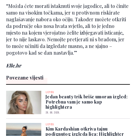
“Možda ćete morati istaknuti svoje jagodice, ali to činite
samo na visokim točkama, jer u protivnom riskirate
naglašavanje nabora oko očiju. Također možete otkriti
da područje oko nosa hvata svjetlo, ali to je jedno
mjesto na kojem vjerojatno želite izbjegavati isticanje,
jer to nije laskavo. Nemojte pretjerati ni s bradom, jer
to može učiniti da izgledate masno, a ne sjajno –
pogotovo kad se dan nastavlja.”
Elle.hr
Povezane vijesti
LJEPOTA
Jedan beauty trik briše umoran izgled:
Potrebna vam je samo kap
highlightera
26. 06. 2026.
LJEPOTA
Kim Kardashian otkriva tajnu
podignutog izgleda lica: Highlighter