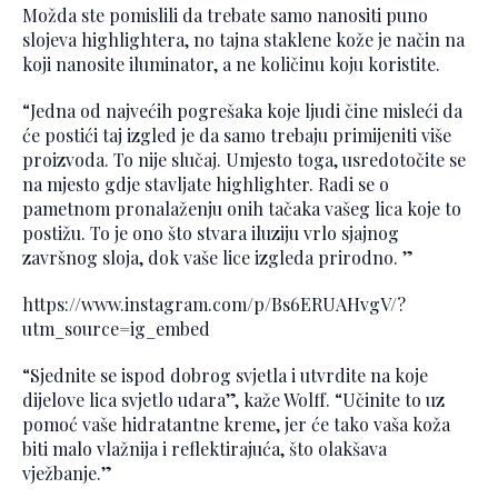
Možda ste pomislili da trebate samo nanositi puno
slojeva highlightera, no tajna staklene kože je način na
koji nanosite iluminator, a ne količinu koju koristite.
“Jedna od najvećih pogrešaka koje ljudi čine misleći da
će postići taj izgled je da samo trebaju primijeniti više
proizvoda. To nije slučaj. Umjesto toga, usredotočite se
na mjesto gdje stavljate highlighter. Radi se o
pametnom pronalaženju onih tačaka vašeg lica koje to
postižu. To je ono što stvara iluziju vrlo sjajnog
završnog sloja, dok vaše lice izgleda prirodno. ”
https://www.instagram.com/p/Bs6ERUAHvgV/?
utm_source=ig_embed
“Sjednite se ispod dobrog svjetla i utvrdite na koje
dijelove lica svjetlo udara”, kaže Wolff. “Učinite to uz
pomoć vaše hidratantne kreme, jer će tako vaša koža
biti malo vlažnija i reflektirajuća, što olakšava
vježbanje.”