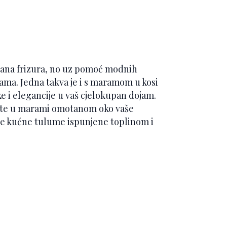
ečana frizura, no uz pomoć modnih
kama. Jedna takva je i s maramom u kosi
ke i elegancije u vaš cjelokupan dojam.
u te u marami omotanom oko vaše
ne kućne tulume ispunjene toplinom i