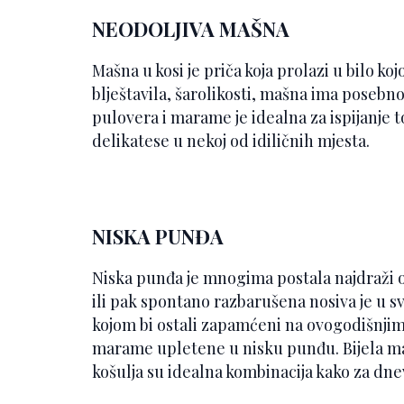
NEODOLJIVA MAŠNA
Mašna u kosi je priča koja prolazi u bilo ko
blještavila, šarolikosti, mašna ima posebn
pulovera i marame je idealna za ispijanje t
delikatese u nekoj od idiličnih mjesta.
NISKA PUNĐA
Niska punđa je mnogima postala najdraži ob
ili pak spontano razbarušena nosiva je u s
kojom bi ostali zapamćeni na ovogodišnji
marame upletene u nisku punđu. Bijela m
košulja su idealna kombinacija kako za dnev