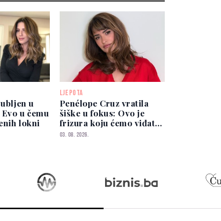
LJEPOTA
jubljen u
Penélope Cruz vratila
: Evo u čemu
šiške u fokus: Ovo je
šenih lokni
frizura koju ćemo viđati
cijele jeseni
03. 08. 2026.