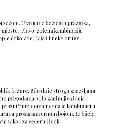
joj sezoni. U vrijeme božićnih praznika,
o mjesto. Plavo-zelena kombinacija
ople čokolade, čaja ili neke druge
lik frizure. Bilo da je strogo začešljana
vim prigodama. Vrlo zanimljiva ideja
m prazničnim domjencima je kombinacija
arama prošarana crnom bojom, te bijela
ni tako i za večernji look.