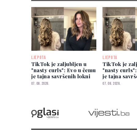
LJEPOTA
LJEPOTA
TikTok je zaljubljen u
TikTok je zal
"nasty curls": Evo u čemu
"nasty curls"
je tajna savršenih lokni
je tajna savr
07. 08. 2026.
07. 08. 2026.