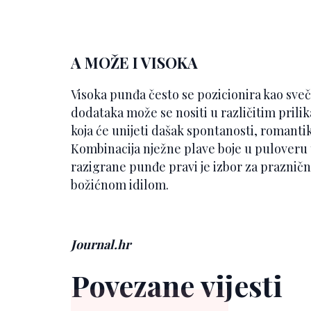
A MOŽE I VISOKA
Visoka punđa često se pozicionira kao sv
dodataka može se nositi u različitim prili
koja će unijeti dašak spontanosti, romanti
Kombinacija nježne plave boje u pulover
razigrane punđe pravi je izbor za praznič
božićnom idilom.
Journal.hr
Povezane vijesti