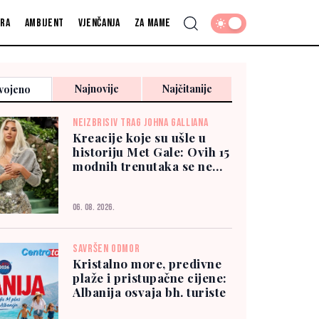
fra
Ambijent
Vjenčanja
Za mame
Najnovije
Najčitanije
vojeno
NEIZBRISIV TRAG JOHNA GALLIANA
Kreacije koje su ušle u
historiju Met Gale: Ovih 15
modnih trenutaka se ne
zaboravlja
06. 08. 2026.
SAVRŠEN ODMOR
Kristalno more, predivne
plaže i pristupačne cijene:
Albanija osvaja bh. turiste