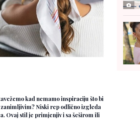
k zavežemo kad nemamo inspiraciju što bi
 zanimljivim? Niski rep odlično izgleda
 Ovaj stil je primjenjiv i sa šeširom ili