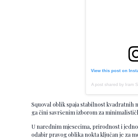
View this post on Ins
A post shared by Iram 
Squoval oblik spaja stabilnost kvadratnih n
ga čini savršenim izborom za minimalističku
U narednim mjesecima, prirodnost i jedno
odabir pravog oblika nokta ključan je za mod