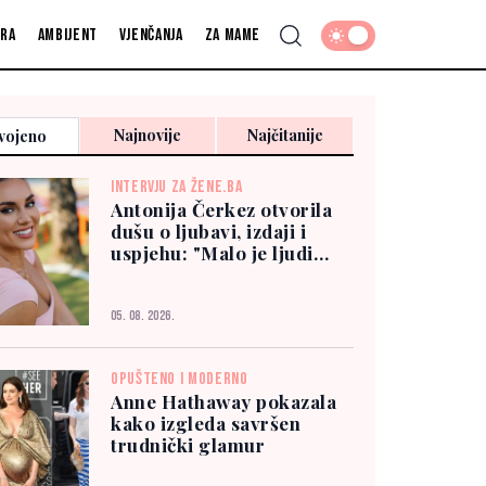
fra
Ambijent
Vjenčanja
Za mame
Najnovije
Najčitanije
vojeno
INTERVJU ZA ŽENE.BA
Antonija Čerkez otvorila
dušu o ljubavi, izdaji i
uspjehu: "Malo je ljudi
kojima možete vjerovati"
05. 08. 2026.
OPUŠTENO I MODERNO
Anne Hathaway pokazala
kako izgleda savršen
trudnički glamur