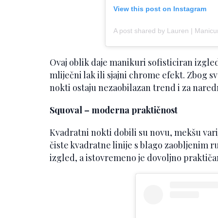
View this post on Instagram
A post shared by Lauren | Manic
Ovaj oblik daje manikuri sofisticiran izgled
mliječni lak ili sjajni chrome efekt. Zbog s
nokti ostaju nezaobilazan trend i za nare
Squoval – moderna praktičnost
Kvadratni nokti dobili su novu, mekšu var
čiste kvadratne linije s blago zaobljenim
izgled, a istovremeno je dovoljno praktiča