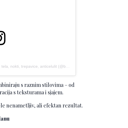
A post shared by Novi Sad-Potamnjivanje tela, nokti, trepavice, anticelulit (@beautyclub.ns)
mbiniraju s raznim stilovima – od
cija s teksturama i sjajem.
le nenametljiv, ali efektan rezultat.
lanu