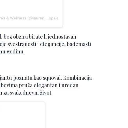
ures & Wellness (@lauren__opal)
, bez obzira birate li jednostavan
voje svestranosti i elegancije, bademasti
dnu godinu.
ijantu poznatu kao squoval. Kombinacija
 rubovima pruža elegantan i uredan
n za svakodnevni život.