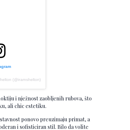
tagram
Shelton (@iramshelton)
oktiju i nježnost zaobljenih rubova, što
, ali chic estetiku.
stavnost ponovo preuzimaju primat, a
eran i sofisticiran stil. Bilo da volite