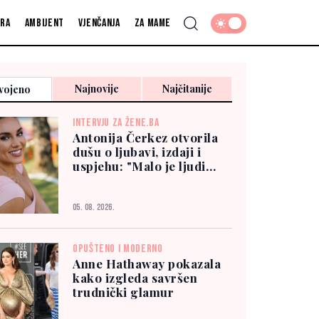
fra
Ambijent
Vjenčanja
Za mame
Najnovije
Najčitanije
vojeno
INTERVJU ZA ŽENE.BA
Antonija Čerkez otvorila
dušu o ljubavi, izdaji i
uspjehu: "Malo je ljudi
kojima možete vjerovati"
05. 08. 2026.
OPUŠTENO I MODERNO
Anne Hathaway pokazala
kako izgleda savršen
trudnički glamur