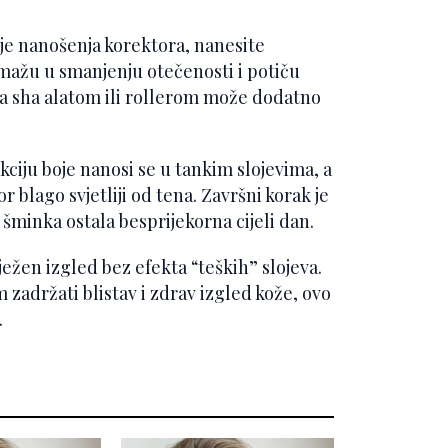
ije nanošenja korektora, nanesite
omažu u smanjenju otečenosti i potiču
ua sha alatom ili rollerom može dodatno
kciju boje nanosi se u tankim slojevima, a
 blago svjetliji od tena. Završni korak je
 šminka ostala besprijekorna cijeli dan.
ežen izgled bez efekta “teških” slojeva.
m zadržati blistav i zdrav izgled kože, ovo
.