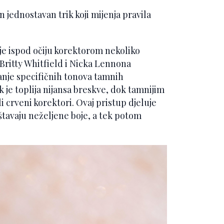
 jednostavan trik koji mijenja pravila
je ispod očiju korektorom nekoliko
t Britty Whitfield i Nicka Lennona
anje specifičnih tonova tamnih
ik je toplija nijansa breskve, dok tamnijim
 crveni korektori. Ovaj pristup djeluje
štavaju neželjene boje, a tek potom