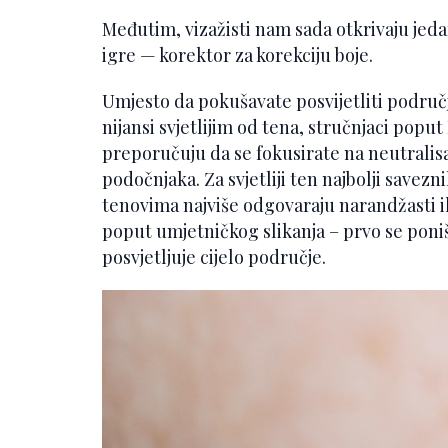
Međutim, vizažisti nam sada otkrivaju jedan
igre — korektor za korekciju boje.
Umjesto da pokušavate posvijetliti područ
nijansi svjetlijim od tena, stručnjaci popu
preporučuju da se fokusirate na neutralis
podočnjaka. Za svjetliji ten najbolji savezn
tenovima najviše odgovaraju narandžasti ili
poput umjetničkog slikanja – prvo se poni
posvjetljuje cijelo područje.