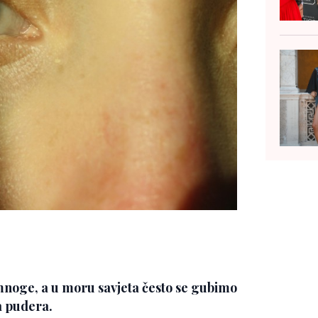
mnoge, a u moru savjeta često se gubimo
va pudera.