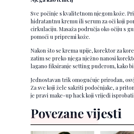
Sve počinje s kvalitetnom njegom kože. Pr
hidratantnu kremu ili serum za oči koji p
cirkulaciju. Masaža područja oko očiju s g
pomoći u pripremi kože.
Nakon što se krema upije, korektor za kore
zatim se preko njega nježno nanosi korektor
lagano fiksiranje setting puderom, kako bi
Jednostavan trik omogućuje prirodan, osvj
Za sve koji žele sakriti podočnjake, a prito
je pravi make-up hack koji vrijedi isprobati
Povezane vijesti