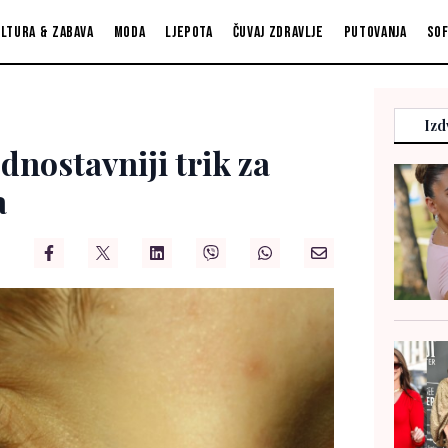
ltura & zabava
Moda
Ljepota
Čuvaj zdravlje
Putovanja
So
Izd
ednostavniji trik za
a