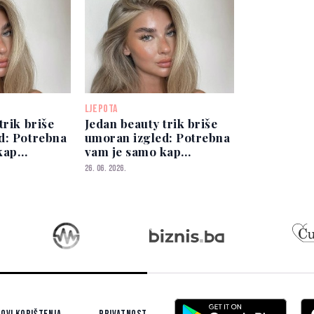
LJEPOTA
trik briše
Jedan beauty trik briše
d: Potrebna
umoran izgled: Potrebna
kap
vam je samo kap
highlightera
26. 06. 2026.