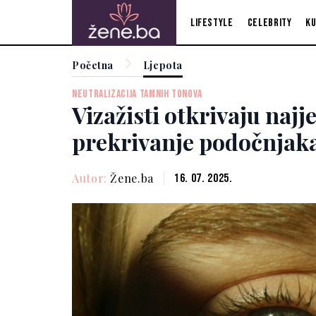
Lifestyle
Celebrity
Ku
Početna
Ljepota
NEUTRALIZACIJA TAMNIH TONOVA
Vizažisti otkrivaju najj
prekrivanje podočnjak
Autor:
Žene.ba
16. 07. 2025.