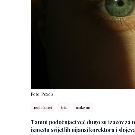
Foto: Pexels
podočnjaci
trik
make up
Tamni podočnjaci već dugo su izazov za 
između svijetlih nijansi korektora i sloje