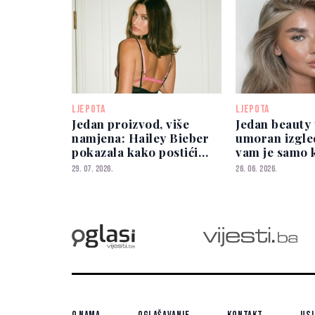
LJEPOTA
LJEPOTA
Jedan proizvod, više
Jedan beauty 
namjena: Hailey Bieber
umoran izgle
pokazala kako postići
vam je samo 
prirodan glow
highlightera
29. 07. 2026.
26. 06. 2026.