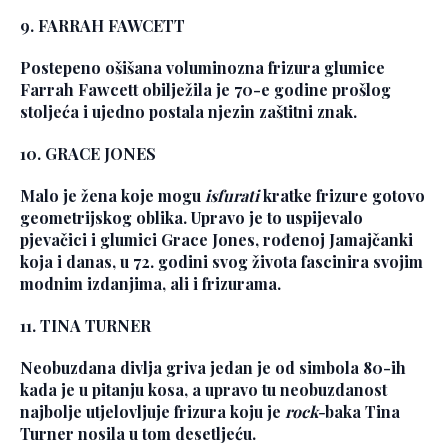
9. FARRAH FAWCETT
Postepeno ošišana voluminozna frizura glumice
Farrah Fawcett obilježila je 70-e godine prošlog
stoljeća i ujedno postala njezin zaštitni znak.
10. GRACE JONES
Malo je žena koje mogu
isfurati
kratke frizure gotovo
geometrijskog oblika. Upravo je to uspijevalo
pjevačici i glumici Grace Jones, rođenoj Jamajčanki
koja i danas, u 72. godini svog života fascinira svojim
modnim izdanjima, ali i frizurama.
11. TINA TURNER
Neobuzdana divlja griva jedan je od simbola 80-ih
kada je u pitanju kosa, a upravo tu neobuzdanost
najbolje utjelovljuje frizura koju je
rock-
baka Tina
Turner nosila u tom desetljeću.