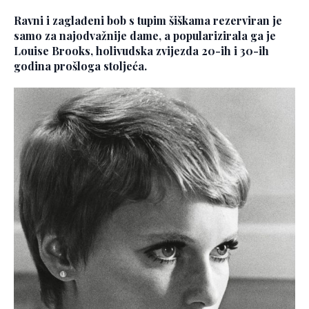
Ravni i zaglađeni bob s tupim šiškama rezerviran je
samo za najodvažnije dame, a popularizirala ga je
Louise Brooks, holivudska zvijezda 20-ih i 30-ih
godina prošloga stoljeća.