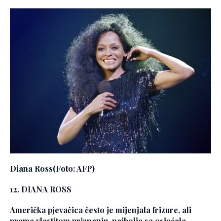
Diana Ross
(Foto: AFP)
12. DIANA ROSS
Američka pjevačica često je mijenjala frizure, ali
prema vlastitom priznanju, najbolje se osjećala