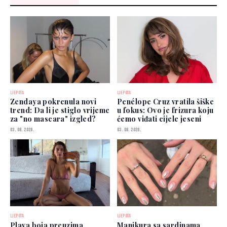
LJEPOTA
LJEPOTA
Zendaya pokrenula novi
Penélope Cruz vratila šiške
trend: Da li je stiglo vrijeme
u fokus: Ovo je frizura koju
za "no mascara" izgled?
ćemo viđati cijele jeseni
03. 08. 2026.
03. 08. 2026.
LJEPOTA
LJEPOTA
Plava boja preuzima
Manikura sa sardinama