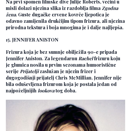
Na prvi spomen filmske dive Julije Roberts, većini u
misli dolazi njezina slika iz razdoblja filma
Zgodna
žena
. Guste dugačke crvene kovrče ljepotica je
odavno zamijenila drukčijim tipom frizura, ali njezina
prirodna tekstura i boja mnogima je i dalje najljepša.
15. JENNIFER ANISTON
Frizura koja je bez sumnje obilježila 90-e pripada
Jennifer Aniston. Za legendarnu
Rachel
frizuru koju
je glumica nosila u prvim sezonama humoristične
serije
Prijatelji
zaslužan je njezin frizer i
dugogodišnji prijatelj
Chris McMillian
. Jennifer nije
bila oduševljena frizurom koja je postala jedan od
najpoželjnijih
lookova
tog doba.