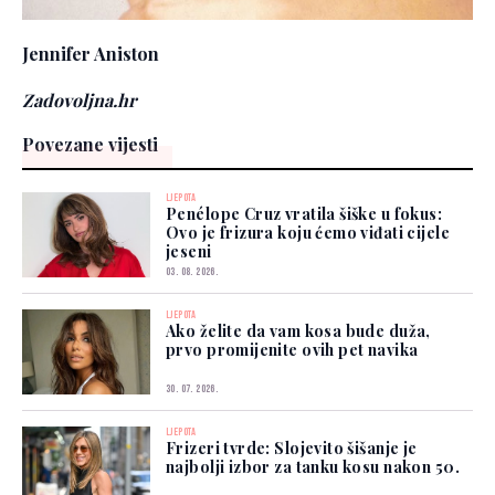
Jennifer Aniston
Zadovoljna.hr
Povezane vijesti
LJEPOTA
Penélope Cruz vratila šiške u fokus:
Ovo je frizura koju ćemo viđati cijele
jeseni
03. 08. 2026.
LJEPOTA
Ako želite da vam kosa bude duža,
prvo promijenite ovih pet navika
30. 07. 2026.
LJEPOTA
Frizeri tvrde: Slojevito šišanje je
najbolji izbor za tanku kosu nakon 50.