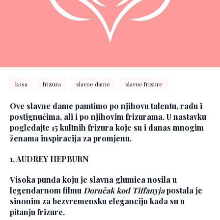
kosa
frizura
slavne dame
slavne frizure
Ove slavne dame pamtimo po njihovu talentu, radu i
postignućima, ali i po njihovim frizurama. U nastavku
pogledajte 15 kultnih frizura koje su i danas mnogim
ženama inspiracija za promjenu.
1. AUDREY HEPBURN
Visoka punđa koju je slavna glumica nosila u
legendarnom filmu
Doručak kod Tiffanyja
postala je
sinonim za bezvremensku eleganciju kada su u
pitanju frizure.