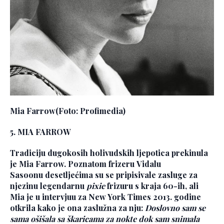
Mia Farrow
(Foto: Profimedia)
5. MIA FARROW
Tradiciju dugokosih holivudskih ljepotica prekinula
je Mia Farrow. Poznatom frizeru
Vidalu
Sasoonu
desetljećima su se pripisivale zasluge za
njezinu legendarnu
pixie
frizuru s kraja 60-ih, ali
Mia je u intervjuu za New York Times 2013. godine
otkrila kako je ona zaslužna za nju:
Doslovno sam se
sama ošišala sa škaricama za nokte dok sam snimala