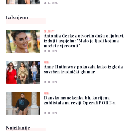
30. 07. 2026.
Izdvojeno
CELEBRITY
Antonija Čerkez otvorila dušu o ljubavi,
izdaji i uspjehu: "Malo je ljudi kojima
možete vjerovati"
05. 08. 2026.
MODA
Anne Hathaway pokazala kako izgleda
savršen trudnički glamur
05. 08. 2026.
MODA
Danska manekenka bh. korijena
zablistala na reviji OperaSPORT-a
05. 08. 2026.
Najčitanije