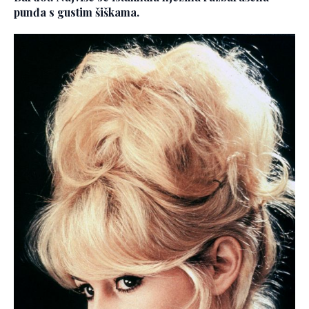
punđa s gustim šiškama.