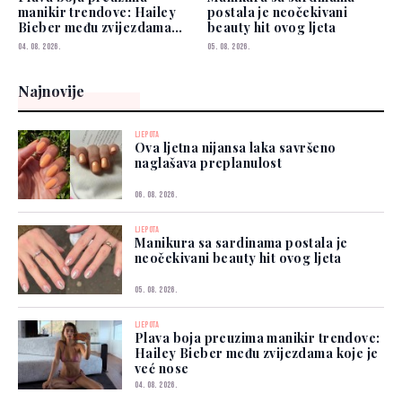
manikir trendove: Hailey
postala je neočekivani
Bieber među zvijezdama
beauty hit ovog ljeta
koje je već nose
04. 08. 2026.
05. 08. 2026.
Najnovije
LJEPOTA
Ova ljetna nijansa laka savršeno
naglašava preplanulost
06. 08. 2026.
LJEPOTA
Manikura sa sardinama postala je
neočekivani beauty hit ovog ljeta
05. 08. 2026.
LJEPOTA
Plava boja preuzima manikir trendove:
Hailey Bieber među zvijezdama koje je
već nose
04. 08. 2026.