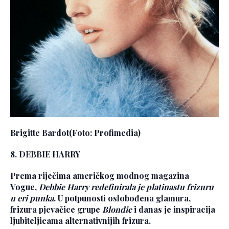
Brigitte Bardot
(Foto: Profimedia)
8. DEBBIE HARRY
Prema riječima američkog modnog magazina
Vogue,
Debbie Harry redefinirala je platinastu frizuru
u eri punka
. U potpunosti oslobođena glamura,
frizura pjevačice grupe
Blondie
i danas je inspiracija
ljubiteljicama alternativnijih frizura.