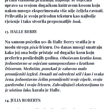
upravo sa svojom dugačkom kuštravom kosom koju
nakon mnogo eksperimenata više nije željela ravnati.
Prihvatila je svoju prirodnu teksturu kao najbolje
rješenje i tako stvorila prepoznatljiv
look
.
13. HALLE BERRY
Na samom početku 90-ih Halle Berry vratila je u
modu strogu
pixie
frizuru. Do danas mnogi smatraju
kako joj ona bolje pristaje od dugačke kosu koju
preferira posljednjih godina.
Obožavam kratku kosu.
Jednostavno se osjećam samopouzdano s kratkom
frizurom. Međutim, ponekad je zabavno malo
promijeniti izgled. Dosadi mi određeni stil i kao i svaka
žena, jednostavno želim promijeniti svoje cipele, svoju
garderobu i svoju frizuru. Zahvaljujući ekstenzijama to
je uistinu lako
, kazala je Halle.
14. JULIA ROBERTS