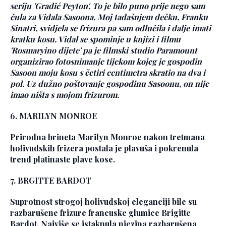
seriju 'Gradić Peyton'. To je bilo puno prije nego sam
čula za Vidala Sasoona. Moj tadašnjem dečku, Franku
Sinatri, svidjela se frizura pa sam odlučila i dalje imati
kratku kosu. Vidal se spominje u knjizi i filmu
'Rosmaryino dijete' pa je filmski studio Paramount
organizirao fotosnimanje tijekom kojeg je gospodin
Sasoon moju kosu s četiri centimetra skratio na dva i
pol. Uz dužno poštovanje gospodinu Sasoonu, on nije
imao ništa s mojom frizurom.
6. MARILYN MONROE
Prirodna brineta Marilyn Monroe nakon tretmana
holivudskih frizera postala je plavuša i pokrenula
trend platinaste plave kose.
7. BRGITTE BARDOT
Suprotnost strogoj holivudskoj eleganciji bile su
razbarušene frizure francuske glumice Brigitte
Bardot. Najviše se istaknula njezina razbarušena