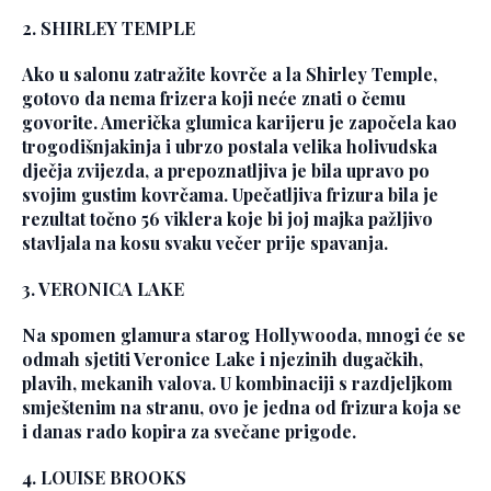
2. SHIRLEY TEMPLE
Ako u salonu zatražite kovrče a la Shirley Temple,
gotovo da nema frizera koji neće znati o čemu
govorite. Američka glumica karijeru je započela kao
trogodišnjakinja i ubrzo postala velika holivudska
dječja zvijezda, a prepoznatljiva je bila upravo po
svojim gustim kovrčama. Upečatljiva frizura bila je
rezultat točno 56 viklera koje bi joj majka pažljivo
stavljala na kosu svaku večer prije spavanja.
3. VERONICA LAKE
Na spomen glamura starog Hollywooda, mnogi će se
odmah sjetiti Veronice Lake i njezinih dugačkih,
plavih, mekanih valova. U kombinaciji s razdjeljkom
smještenim na stranu, ovo je jedna od frizura koja se
i danas rado kopira za svečane prigode.
4. LOUISE BROOKS