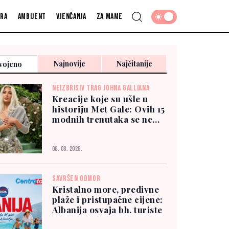
fra
Ambijent
Vjenčanja
Za mame
Najnovije
Najčitanije
vojeno
NEIZBRISIV TRAG JOHNA GALLIANA
Kreacije koje su ušle u
historiju Met Gale: Ovih 15
modnih trenutaka se ne
zaboravlja
06. 08. 2026.
SAVRŠEN ODMOR
Kristalno more, predivne
plaže i pristupačne cijene:
Albanija osvaja bh. turiste