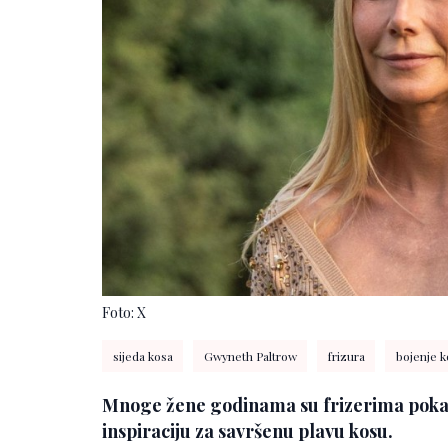
Foto: X
sijeda kosa
Gwyneth Paltrow
frizura
bojenje k
Mnoge žene godinama su frizerima pokaz
inspiraciju za savršenu plavu kosu.