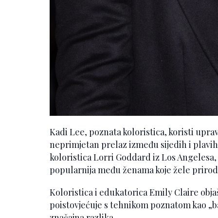
Kadi Lee, poznata koloristica, koristi upr
neprimjetan prelaz između sijedih i plavih
koloristica Lorri Goddard iz Los Angelesa,
popularnija među ženama koje žele prirodn
Koloristica i edukatorica Emily Claire ob
poistovjećuje s tehnikom poznatom kao „b
značajna razlika.