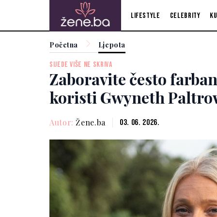
Lifestyle
Celebrity
Ku
Početna
Ljepota
SIJEDE VIŠE NE SKRIVA
Zaboravite često farban
koristi Gwyneth Paltrow
Autor:
Žene.ba
03. 06. 2026.