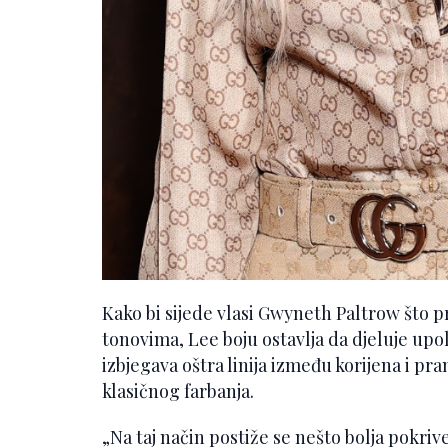
Kako bi sijede vlasi Gwyneth Paltrow što p
tonovima, Lee boju ostavlja da djeluje upo
izbjegava oštra linija između korijena i pr
klasičnog farbanja.
„Na taj način postiže se nešto bolja pokrive