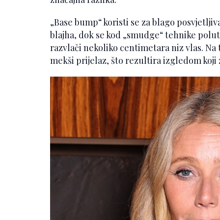
„Base bump“ koristi se za blago posvjetlji
blajha, dok se kod „smudge“ tehnike polutr
razvlači nekoliko centimetara niz vlas. Na 
mekši prijelaz, što rezultira izgledom koji