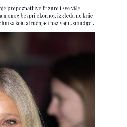
je prepoznatljive frizure i sve više
za njenog besprijekornog izgleda ne krije
tehnika koju stručnjaci nazivaju „smudge“.