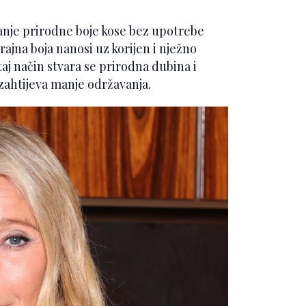
vanje prirodne boje kose bez upotrebe
ajna boja nanosi uz korijen i nježno
taj način stvara se prirodna dubina i
 zahtijeva manje održavanja.