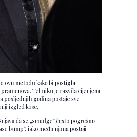
avo ovu metodu kako bi postigla
 pramenova. Tehniku je razvila cijenjena
 a posljednjih godina postaje sve
iji izgled kose.
jašnjava da se „smudge“ često pogrešno
ase bump“, iako među njima postoji