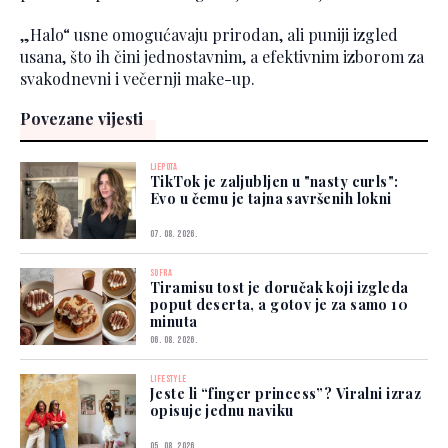
„Halo“ usne omogućavaju prirodan, ali puniji izgled
usana, što ih čini jednostavnim, a efektivnim izborom za
svakodnevni i večernji make-up.
Povezane vijesti
LJEPOTA
TikTok je zaljubljen u "nasty curls":
Evo u čemu je tajna savršenih lokni
07. 08. 2026.
SOFRA
Tiramisu tost je doručak koji izgleda
poput deserta, a gotov je za samo 10
minuta
06. 08. 2026.
LIFESTYLE
Jeste li “finger princess”? Viralni izraz
opisuje jednu naviku
05. 08. 2026.