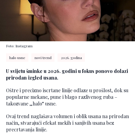
Foto: Instagram
halo usne
novi trend
2026. godina
U svijetu šminke u 2026. godini u fokus ponovo dolazi
prirodan izgled usana.
Oštre i precizno iscrtane linije odlaze u prošlost, dok su
popularne mekane, pune i blago razlivenog ruba –
takozvane „halo“ usne.
Ovaj trend naglašava volumen i oblik usana na prirodan
način, stvarajući efekat mekih i sanjivih usana bez
precrtavanja linije.