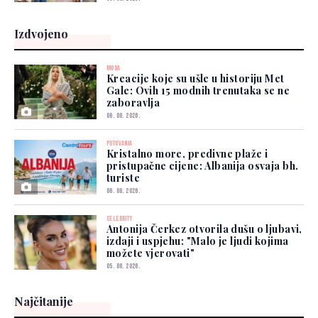
Izdvojeno
MODA
Kreacije koje su ušle u historiju Met
Gale: Ovih 15 modnih trenutaka se ne
zaboravlja
06. 08. 2026.
PUTOVANJA
Kristalno more, predivne plaže i
pristupačne cijene: Albanija osvaja bh.
turiste
06. 08. 2026.
CELEBRITY
Antonija Čerkez otvorila dušu o ljubavi,
izdaji i uspjehu: "Malo je ljudi kojima
možete vjerovati"
05. 08. 2026.
Najčitanije