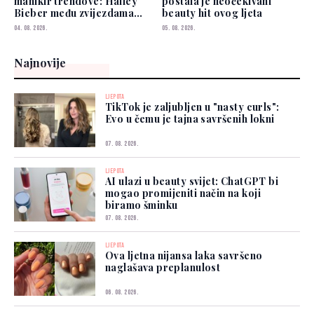
manikir trendove: Hailey
postala je neočekivani
Bieber među zvijezdama
beauty hit ovog ljeta
koje je već nose
04. 08. 2026.
05. 08. 2026.
Najnovije
LJEPOTA
TikTok je zaljubljen u "nasty curls":
Evo u čemu je tajna savršenih lokni
07. 08. 2026.
LJEPOTA
AI ulazi u beauty svijet: ChatGPT bi
mogao promijeniti način na koji
biramo šminku
07. 08. 2026.
LJEPOTA
Ova ljetna nijansa laka savršeno
naglašava preplanulost
06. 08. 2026.