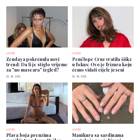
LJEPOTA
LJEPOTA
Zendaya pokrenula novi
Penélope Cruz vratila šiške
trend: Da li je stiglo vrijeme
u fokus: Ovo je frizura koju
za "no mascara" izgled?
ćemo viđati cijele jeseni
03. 08. 2026.
03. 08. 2026.
LJEPOTA
LJEPOTA
Plava boja preuzima
Manikura sa sardinama