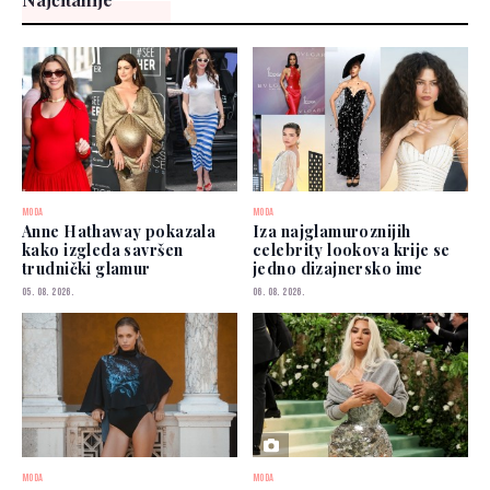
MODA
MODA
Anne Hathaway pokazala
Iza najglamuroznijih
kako izgleda savršen
celebrity lookova krije se
trudnički glamur
jedno dizajnersko ime
05. 08. 2026.
06. 08. 2026.
MODA
MODA