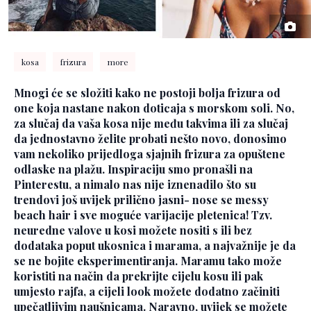
kosa
frizura
more
Mnogi će se složiti kako ne postoji bolja frizura od
one koja nastane nakon doticaja s morskom soli. No,
za slučaj da vaša kosa nije među takvima ili za slučaj
da jednostavno želite probati nešto novo, donosimo
vam nekoliko prijedloga sjajnih frizura za opuštene
odlaske na plažu. Inspiraciju smo pronašli na
Pinterestu, a nimalo nas nije iznenadilo što su
trendovi još uvijek prilično jasni- nose se messy
beach hair i sve moguće varijacije pletenica! Tzv.
neuredne valove u kosi možete nositi s ili bez
dodataka poput ukosnica i marama, a najvažnije je da
se ne bojite eksperimentiranja. Maramu tako može
koristiti na način da prekrijte cijelu kosu ili pak
umjesto rajfa, a cijeli look možete dodatno začiniti
upečatljivim naušnicama. Naravno, uvijek se možete