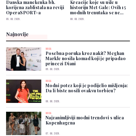
Danska manekenka bh.
Kreacije koje su ušle u
korijena zablistala na reviji
historiju Met Gale: Ovih 15
OperaSPORT-a
modnih trenutaka se ne
zaboravlja
05. 08. 2026.
06. 08. 2026.
Najnovije
MODA
Posebna poruka kroz nakit? Meghan
Markle nosila komad koji je pripadao
princezi Diani
09. 08. 2026.
MODA
Modni potez koji je podijelio mišljenja:
Da li biste nosili ovakvu torbicu?
08. 08. 2026.
MODA
Najzanimljiviji modni trendovi s ulica
Kopenhagena
07. 08. 2026.