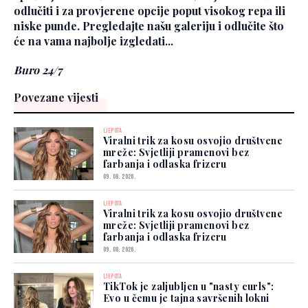
odlučiti i za provjerene opcije poput visokog repa ili
niske punđe. Pregledajte našu galeriju i odlučite što
će na vama najbolje izgledati...
Buro 24/7
Povezane vijesti
LJEPOTA
Viralni trik za kosu osvojio društvene
mreže: Svjetliji pramenovi bez
farbanja i odlaska frizeru
09. 08. 2026.
LJEPOTA
Viralni trik za kosu osvojio društvene
mreže: Svjetliji pramenovi bez
farbanja i odlaska frizeru
09. 08. 2026.
LJEPOTA
TikTok je zaljubljen u "nasty curls":
Evo u čemu je tajna savršenih lokni