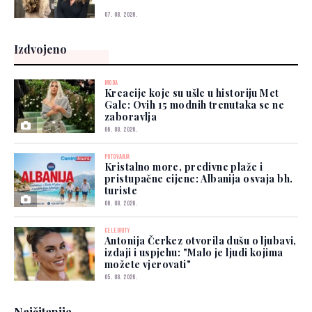
07. 08. 2026.
Izdvojeno
MODA
Kreacije koje su ušle u historiju Met
Gale: Ovih 15 modnih trenutaka se ne
zaboravlja
06. 08. 2026.
PUTOVANJA
Kristalno more, predivne plaže i
pristupačne cijene: Albanija osvaja bh.
turiste
06. 08. 2026.
CELEBRITY
Antonija Čerkez otvorila dušu o ljubavi,
izdaji i uspjehu: "Malo je ljudi kojima
možete vjerovati"
05. 08. 2026.
Najčitanije