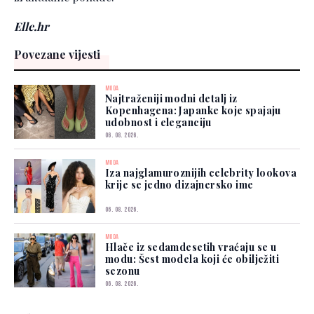
Elle.hr
Povezane vijesti
MODA
Najtraženiji modni detalj iz
Kopenhagena: Japanke koje spajaju
udobnost i eleganciju
06. 08. 2026.
MODA
Iza najglamuroznijih celebrity lookova
krije se jedno dizajnersko ime
06. 08. 2026.
MODA
Hlače iz sedamdesetih vraćaju se u
modu: Šest modela koji će obilježiti
sezonu
06. 08. 2026.