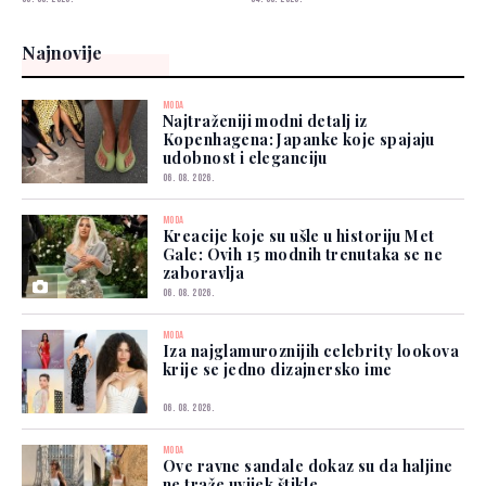
Najnovije
MODA
Najtraženiji modni detalj iz
Kopenhagena: Japanke koje spajaju
udobnost i eleganciju
06. 08. 2026.
MODA
Kreacije koje su ušle u historiju Met
Gale: Ovih 15 modnih trenutaka se ne
zaboravlja
06. 08. 2026.
MODA
Iza najglamuroznijih celebrity lookova
krije se jedno dizajnersko ime
06. 08. 2026.
MODA
Ove ravne sandale dokaz su da haljine
ne traže uvijek štikle