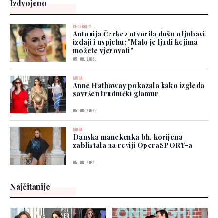
Izdvojeno
CELEBRITY
Antonija Čerkez otvorila dušu o ljubavi,
izdaji i uspjehu: "Malo je ljudi kojima
možete vjerovati"
05. 08. 2026.
MODA
Anne Hathaway pokazala kako izgleda
savršen trudnički glamur
05. 08. 2026.
MODA
Danska manekenka bh. korijena
zablistala na reviji OperaSPORT-a
05. 08. 2026.
Najčitanije