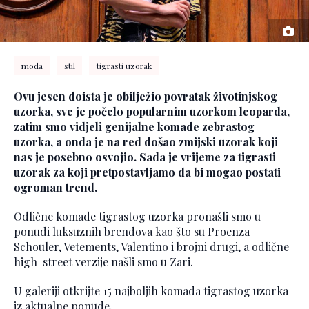
moda
stil
tigrasti uzorak
Ovu jesen doista je obilježio povratak životinjskog
uzorka, sve je počelo popularnim uzorkom leoparda,
zatim smo vidjeli genijalne komade zebrastog
uzorka, a onda je na red došao zmijski uzorak koji
nas je posebno osvojio. Sada je vrijeme za tigrasti
uzorak za koji pretpostavljamo da bi mogao postati
ogroman trend.
Odlične komade tigrastog uzorka pronašli smo u
ponudi luksuznih brendova kao što su Proenza
Schouler, Vetements, Valentino i brojni drugi, a odlične
high-street verzije našli smo u Zari.
U galeriji otkrijte 15 najboljih komada tigrastog uzorka
iz aktualne ponude.