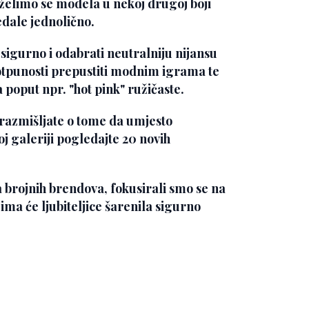
elimo se modela u nekoj drugoj boji
edale jednolično.
sigurno i odabrati neutralniju nijansu
otpunosti prepustiti modnim igrama te
 poput npr. "hot pink" ružičaste.
 razmišljate o tome da umjesto
j galeriji pogledajte 20 novih
brojnih brendova, fokusirali smo se na
ma će ljubiteljice šarenila sigurno