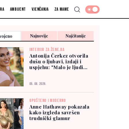
fra
Ambijent
Vjenčanja
Za mame
Najnovije
Najčitanije
vojeno
INTERVJU ZA ŽENE.BA
Antonija Čerkez otvorila
dušu o ljubavi, izdaji i
uspjehu: "Malo je ljudi
kojima možete vjerovati"
05. 08. 2026.
OPUŠTENO I MODERNO
Anne Hathaway pokazala
kako izgleda savršen
trudnički glamur