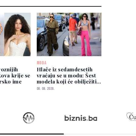
MODA
oznijih
Hlače iz sedamdesetih
kova krije se
vraćaju se u modu: Šest
ersko ime
modela koji će obilježiti
sezonu
06. 08. 2026.