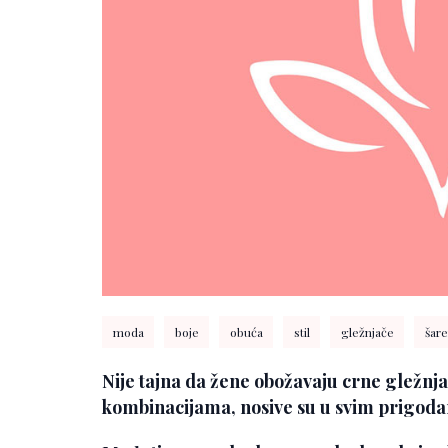
moda
boje
obuća
stil
gležnjače
šare
Nije tajna da žene obožavaju crne gležnj
kombinacijama, nosive su u svim prigoda