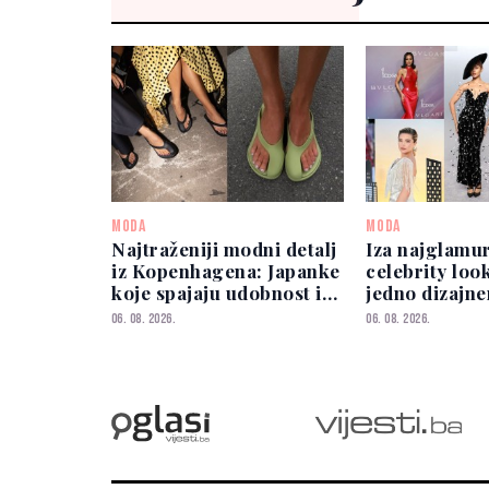
MODA
MODA
Najtraženiji modni detalj
Iza najglamur
iz Kopenhagena: Japanke
celebrity loo
koje spajaju udobnost i
jedno dizajn
eleganciju
06. 08. 2026.
06. 08. 2026.