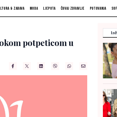
ltura & zabava
Moda
Ljepota
Čuvaj zdravlje
Putovanja
So
Izd
isokom potpeticom u