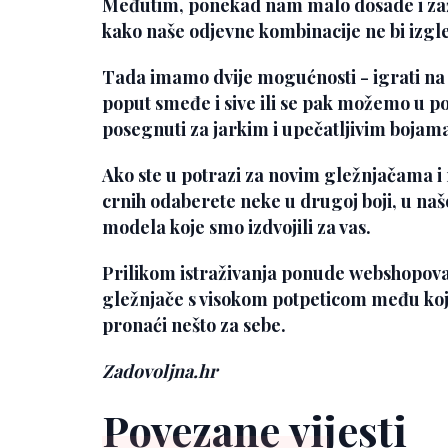
Međutim, ponekad nam malo dosade i zaž
kako naše odjevne kombinacije ne bi izgl
Tada imamo dvije mogućnosti - igrati na 
poput smeđe i sive ili se pak možemo u p
posegnuti za jarkim i upečatljivim bojama
Ako ste u potrazi za novim gležnjačama i
crnih odaberete neke u drugoj boji, u našo
modela koje smo izdvojili za vas.
Prilikom istraživanja ponude webshopova 
gležnjače s visokom potpeticom među koji
pronaći nešto za sebe.
Zadovoljna.hr
Povezane vijesti