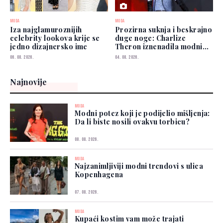
MODA
MODA
Iza najglamuroznijih
Prozirna suknja i beskrajno
celebrity lookova krije se
duge noge: Charlize
jedno dizajnersko ime
Theron iznenadila modnim
izborom
06. 08. 2026.
04. 08. 2026.
Najnovije
MODA
Modni potez koji je podijelio mišljenja:
Da li biste nosili ovakvu torbicu?
08. 08. 2026.
MODA
Najzanimljiviji modni trendovi s ulica
Kopenhagena
07. 08. 2026.
MODA
Kupaći kostim vam može trajati