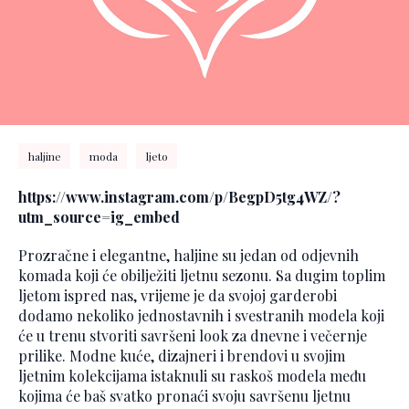
haljine
moda
ljeto
https://www.instagram.com/p/BegpD5tg4WZ/?
utm_source=ig_embed
Prozračne i elegantne, haljine su jedan od odjevnih
komada koji će obilježiti ljetnu sezonu. Sa dugim toplim
ljetom ispred nas, vrijeme je da svojoj garderobi
dodamo nekoliko jednostavnih i svestranih modela koji
će u trenu stvoriti savršeni look za dnevne i večernje
prilike. Modne kuće, dizajneri i brendovi u svojim
ljetnim kolekcijama istaknuli su raskoš modela među
kojima će baš svatko pronaći svoju savršenu ljetnu