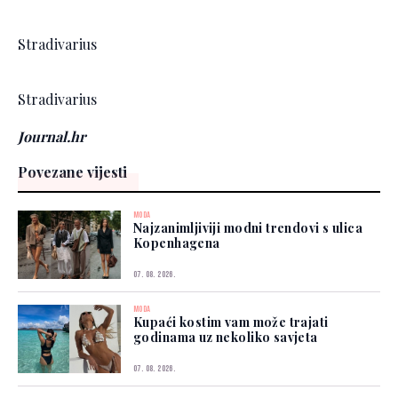
Stradivarius
Stradivarius
Journal.hr
Povezane vijesti
MODA
Najzanimljiviji modni trendovi s ulica
Kopenhagena
07. 08. 2026.
MODA
Kupaći kostim vam može trajati
godinama uz nekoliko savjeta
07. 08. 2026.