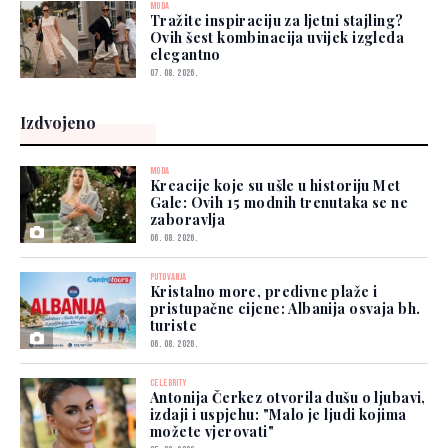
MODA
Tražite inspiraciju za ljetni stajling?
Ovih šest kombinacija uvijek izgleda
elegantno
07. 08. 2026.
Izdvojeno
MODA
Kreacije koje su ušle u historiju Met
Gale: Ovih 15 modnih trenutaka se ne
zaboravlja
06. 08. 2026.
PUTOVANJA
Kristalno more, predivne plaže i
pristupačne cijene: Albanija osvaja bh.
turiste
06. 08. 2026.
CELEBRITY
Antonija Čerkez otvorila dušu o ljubavi,
izdaji i uspjehu: "Malo je ljudi kojima
možete vjerovati"