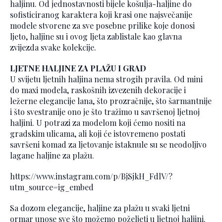
haljinu. Od jednostavnosti bijele košulja-haljine do
sofisticiranog karaktera koji krasi one najsvečanije
modele stvorene za sve posebne prilike koje donosi
ljeto, haljine su i ovog ljeta zablistale kao glavna
zvijezda svake kolekcije.
LJETNE HALJINE ZA PLAŽU I GRAD
U svijetu ljetnih haljina nema strogih pravila. Od mini
do maxi modela, raskošnih izvezenih dekoracije i
ležerne elegancije lana, što prozračnije, što šarmantnije
i što svestranije ono je što tražimo u savršenoj ljetnoj
haljini. U potrazi za modelom koji ćemo nositi na
gradskim ulicama, ali koji će istovremeno postati
savršeni komad za ljetovanje istaknule su se neodoljivo
lagane haljine za plažu.
https://www.instagram.com/p/BjSjkH_FdlV/?
utm_source=ig_embed
Sa dozom elegancije, haljine za plažu u svaki ljetni
ormar unose sve što možemo poželjeti u ljetnoj haljini.