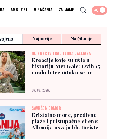
fra
Ambijent
Vjenčanja
Za mame
Najnovije
Najčitanije
vojeno
NEIZBRISIV TRAG JOHNA GALLIANA
Kreacije koje su ušle u
historiju Met Gale: Ovih 15
modnih trenutaka se ne
zaboravlja
06. 08. 2026.
SAVRŠEN ODMOR
Kristalno more, predivne
plaže i pristupačne cijene:
Albanija osvaja bh. turiste