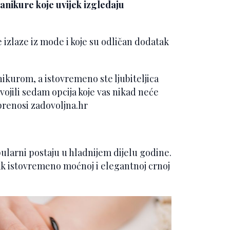
nikure koje uvijek izgledaju
 izlaze iz mode i koje su odličan dodatak
kurom, a istovremeno ste ljubiteljica
ojili sedam opcija koje vas nikad neće
 prenosi zadovoljna.hr
ularni postaju u hladnijem dijelu godine.
tak istovremeno moćnoj i elegantnoj crnoj