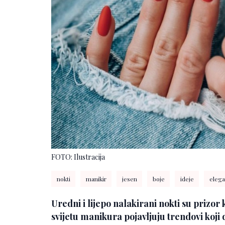
FOTO: Ilustracija
nokti
manikir
jesen
boje
ideje
elega
Uredni i lijepo nalakirani nokti su prizor ko
svijetu manikura pojavljuju trendovi koji d