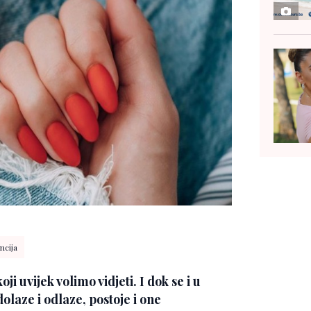
ncija
ji uvijek volimo vidjeti. I dok se i u
olaze i odlaze, postoje i one