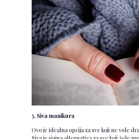
5. Siva manikura
Ovo je idealna opcija za sve koji ne vole 
Siva je sjajna alternativa za sve koji žele m