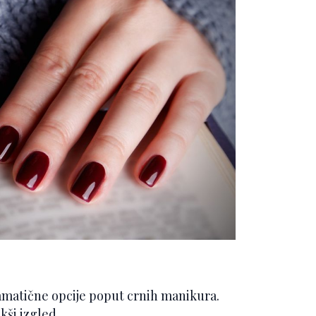
dramatične opcije poput crnih manikura.
ekši izgled.