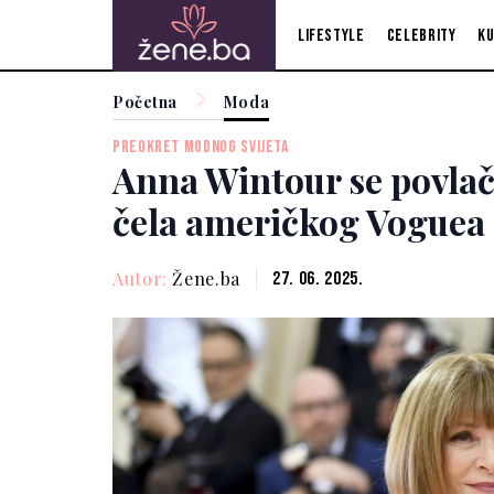
Lifestyle
Celebrity
Ku
Početna
Moda
PREOKRET MODNOG SVIJETA
Anna Wintour se povlač
čela američkog Voguea
Autor:
Žene.ba
27. 06. 2025.