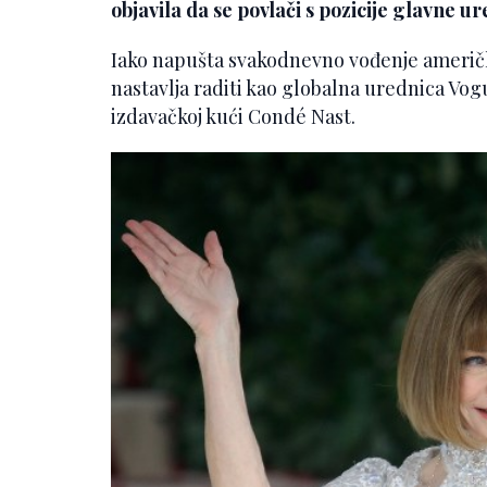
objavila da se povlači s pozicije glavne 
Iako napušta svakodnevno vođenje američk
nastavlja raditi kao globalna urednica Vogu
izdavačkoj kući Condé Nast.