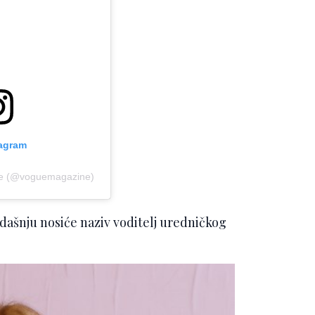
tagram
ue (@voguemagazine)
adašnju nosiće naziv voditelj uredničkog