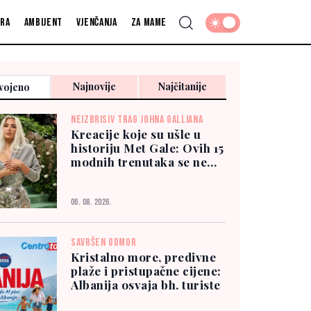
fra
Ambijent
Vjenčanja
Za mame
Najnovije
Najčitanije
vojeno
NEIZBRISIV TRAG JOHNA GALLIANA
Kreacije koje su ušle u
historiju Met Gale: Ovih 15
modnih trenutaka se ne
zaboravlja
06. 08. 2026.
SAVRŠEN ODMOR
Kristalno more, predivne
plaže i pristupačne cijene:
Albanija osvaja bh. turiste