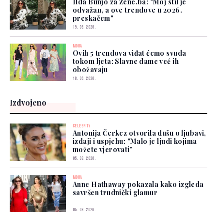
Ilda Bunjo za Žene.ba: "Moj stil je
odvažan, a ove trendove u 2026.
preskačem"
19. 06. 2026.
MODA
Ovih 5 trendova viđat ćemo svuda
tokom ljeta: Slavne dame već ih
obožavaju
18. 06. 2026.
Izdvojeno
CELEBRITY
Antonija Čerkez otvorila dušu o ljubavi,
izdaji i uspjehu: "Malo je ljudi kojima
možete vjerovati"
05. 08. 2026.
MODA
Anne Hathaway pokazala kako izgleda
savršen trudnički glamur
05. 08. 2026.