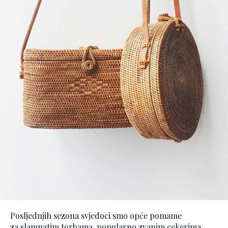
Posljednjih sezona svjedoci smo opće pomame
za slamnatim torbama, popularno zvanim cekerima,