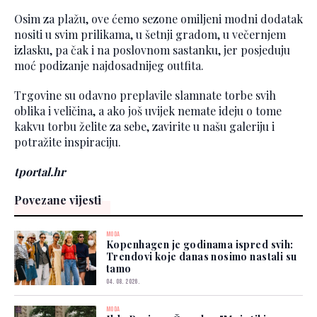
Osim za plažu, ove ćemo sezone omiljeni modni dodatak
nositi u svim prilikama, u šetnji gradom, u večernjem
izlasku, pa čak i na poslovnom sastanku, jer posjeduju
moć podizanje najdosadnijeg outfita.
Trgovine su odavno preplavile slamnate torbe svih
oblika i veličina, a ako još uvijek nemate ideju o tome
kakvu torbu želite za sebe, zavirite u našu galeriju i
potražite inspiraciju.
tportal.hr
Povezane vijesti
MODA
Kopenhagen je godinama ispred svih:
Trendovi koje danas nosimo nastali su
tamo
04. 08. 2026.
MODA