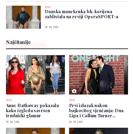
MODA
Danska manekenka bh. korijena
zablistala na reviji OperaSPORT-a
05. 08. 2026.
Najčitanije
MODA
MODA
Anne Hathaway pokazala
Prvi izlazak nakon
kako izgleda savršen
bajkovitog vjenčanja: Dua
trudnički glamur
Lipa i Callum Turner
zablistali u New Yorku
05. 08. 2026.
04. 08. 2026.