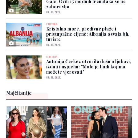
Gale: Ovih 15 modnih trenutaka se ne
zaboravlja
06. 08. 2026.
PUTOVANJA
Kristalno more, predivne plaže i
pristupačne cijene: Albanija osvaja bh.
turiste
06. 08. 2026.
CELEBRITY
Antonija Čerkez otvorila dušu o ljubavi,
izdaji i uspjehu: "Malo je ljudi kojima
možete vjerovati"
05. 08. 2026.
Najčitanije