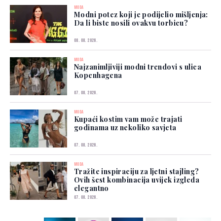
MODA
Modni potez koji je podijelio mišljenja:
Da li biste nosili ovakvu torbicu?
08. 08. 2026.
MODA
Najzanimljiviji modni trendovi s ulica
Kopenhagena
07. 08. 2026.
MODA
Kupaći kostim vam može trajati
godinama uz nekoliko savjeta
07. 08. 2026.
MODA
Tražite inspiraciju za ljetni stajling?
Ovih šest kombinacija uvijek izgleda
elegantno
07. 08. 2026.