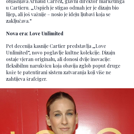
objašnjava Arnaud Carrez, glavni direktor marketinga
u Cartieru. „Uspjeh je stigao odmah jer je dizajn bio
lijep, ali još važnije – nosio je ideju ljubavi koja se
zaključava.“
Nova era: Love Unlimited
Pet decenija kasnije Cartier predstavlja „Love
Unlimited“, novo poglavlje kultne kolekcije. Dizajn
ostaje vjeran originalu, ali donosi dvije inovacije:
fleksibilnu narukvicu koja obavija zglob poput druge
kože te patentirani sistem zatvaranja koji više ne
zahtijeva šrafciger.