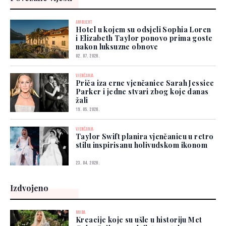
AMBIJENT
Hotel u kojem su odsjeli Sophia Loren
i Elizabeth Taylor ponovo prima goste
nakon luksuzne obnove
02. 07. 2026.
VJENČANJA
Priča iza crne vjenčanice Sarah Jessice
Parker i jedne stvari zbog koje danas
žali
19. 05. 2026.
VJENČANJA
Taylor Swift planira vjenčanicu u retro
stilu inspirisanu holivudskom ikonom
23. 04. 2026.
Izdvojeno
MODA
Kreacije koje su ušle u historiju Met