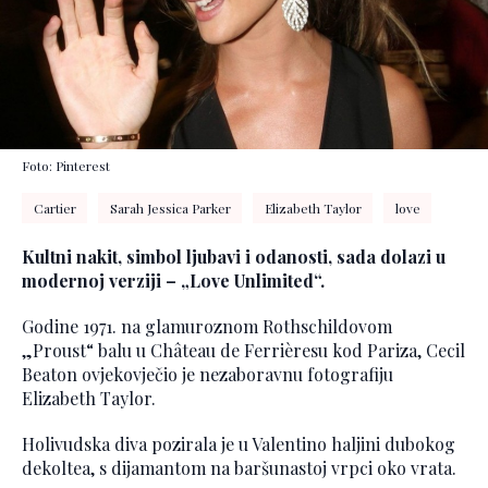
Foto: Pinterest
Cartier
Sarah Jessica Parker
Elizabeth Taylor
love
Kultni nakit, simbol ljubavi i odanosti, sada dolazi u
modernoj verziji – „Love Unlimited“.
Godine 1971. na glamuroznom Rothschildovom
„Proust“ balu u Château de Ferrièresu kod Pariza, Cecil
Beaton ovjekovječio je nezaboravnu fotografiju
Elizabeth Taylor.
Holivudska diva pozirala je u Valentino haljini dubokog
dekoltea, s dijamantom na baršunastoj vrpci oko vrata.