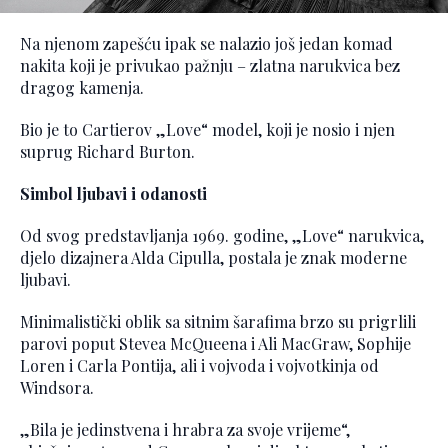
Na njenom zapešću ipak se nalazio još jedan komad
nakita koji je privukao pažnju – zlatna narukvica bez
dragog kamenja.
Bio je to Cartierov „Love“ model, koji je nosio i njen
suprug Richard Burton.
Simbol ljubavi i odanosti
Od svog predstavljanja 1969. godine, „Love“ narukvica,
djelo dizajnera Alda Cipulla, postala je znak moderne
ljubavi.
Minimalistički oblik sa sitnim šarafima brzo su prigrlili
parovi poput Stevea McQueena i Ali MacGraw, Sophije
Loren i Carla Pontija, ali i vojvoda i vojvotkinja od
Windsora.
„Bila je jedinstvena i hrabra za svoje vrijeme“,