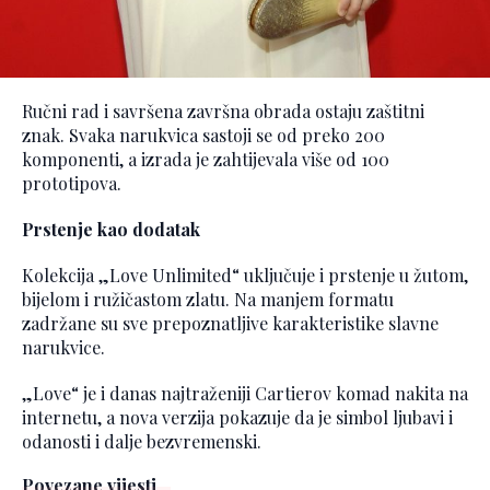
Ručni rad i savršena završna obrada ostaju zaštitni
znak. Svaka narukvica sastoji se od preko 200
komponenti, a izrada je zahtijevala više od 100
prototipova.
Prstenje kao dodatak
Kolekcija „Love Unlimited“ uključuje i prstenje u žutom,
bijelom i ružičastom zlatu. Na manjem formatu
zadržane su sve prepoznatljive karakteristike slavne
narukvice.
„Love“ je i danas najtraženiji Cartierov komad nakita na
internetu, a nova verzija pokazuje da je simbol ljubavi i
odanosti i dalje bezvremenski.
Povezane vijesti