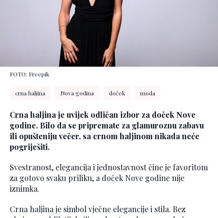
FOTO: Freepik
crna haljina
Nova godina
doček
moda
Crna haljina je uvijek odličan izbor za doček Nove
godine. Bilo da se pripremate za glamuroznu zabavu
ili opušteniju večer, sa crnom haljinom nikada neće
pogriješiti.
Svestranost, elegancija i jednostavnost čine je favoritom
za gotovo svaku priliku, a doček Nove godine nije
iznimka.
Crna haljina je simbol vječne elegancije i stila. Bez