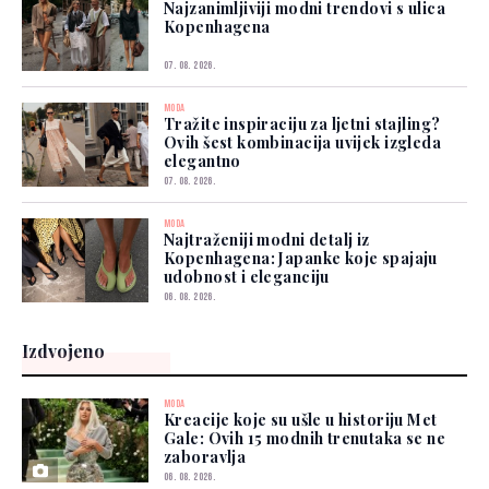
Najzanimljiviji modni trendovi s ulica
Kopenhagena
07. 08. 2026.
MODA
Tražite inspiraciju za ljetni stajling?
Ovih šest kombinacija uvijek izgleda
elegantno
07. 08. 2026.
MODA
Najtraženiji modni detalj iz
Kopenhagena: Japanke koje spajaju
udobnost i eleganciju
06. 08. 2026.
Izdvojeno
MODA
Kreacije koje su ušle u historiju Met
Gale: Ovih 15 modnih trenutaka se ne
zaboravlja
06. 08. 2026.