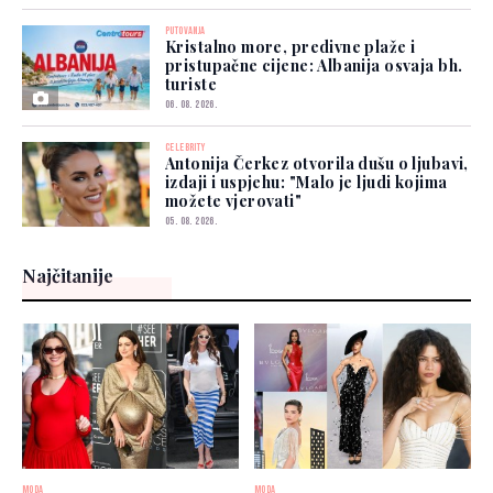
PUTOVANJA
Kristalno more, predivne plaže i
pristupačne cijene: Albanija osvaja bh.
turiste
06. 08. 2026.
CELEBRITY
Antonija Čerkez otvorila dušu o ljubavi,
izdaji i uspjehu: "Malo je ljudi kojima
možete vjerovati"
05. 08. 2026.
Najčitanije
MODA
MODA