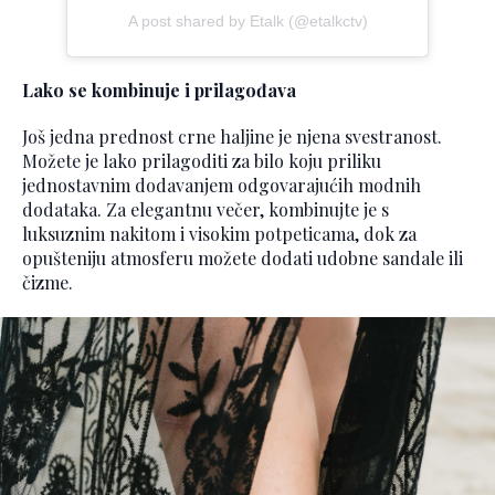
A post shared by Etalk (@etalkctv)
Lako se kombinuje i prilagođava
Još jedna prednost crne haljine je njena svestranost.
Možete je lako prilagoditi za bilo koju priliku
jednostavnim dodavanjem odgovarajućih modnih
dodataka. Za elegantnu večer, kombinujte je s
luksuznim nakitom i visokim potpeticama, dok za
opušteniju atmosferu možete dodati udobne sandale ili
čizme.