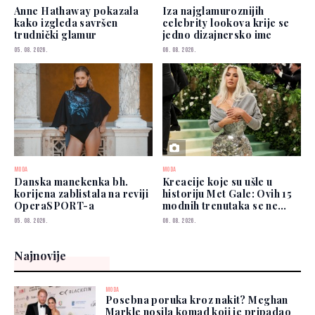
Anne Hathaway pokazala
Iza najglamuroznijih
kako izgleda savršen
celebrity lookova krije se
trudnički glamur
jedno dizajnersko ime
05. 08. 2026.
06. 08. 2026.
MODA
MODA
Danska manekenka bh.
Kreacije koje su ušle u
korijena zablistala na reviji
historiju Met Gale: Ovih 15
OperaSPORT-a
modnih trenutaka se ne
zaboravlja
05. 08. 2026.
06. 08. 2026.
Najnovije
MODA
Posebna poruka kroz nakit? Meghan
Markle nosila komad koji je pripadao