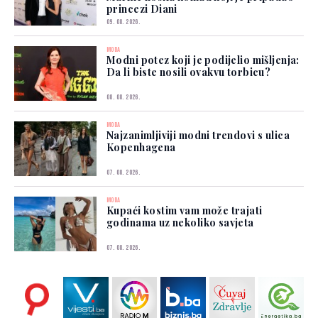
princezi Diani
09. 08. 2026.
MODA
Modni potez koji je podijelio mišljenja:
Da li biste nosili ovakvu torbicu?
08. 08. 2026.
MODA
Najzanimljiviji modni trendovi s ulica
Kopenhagena
07. 08. 2026.
MODA
Kupaći kostim vam može trajati
godinama uz nekoliko savjeta
07. 08. 2026.