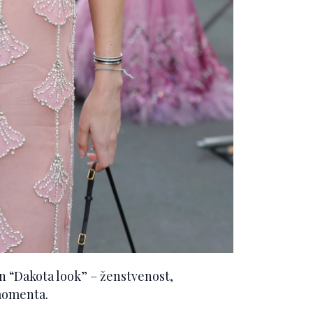
čan “Dakota look” – ženstvenost,
 momenta.