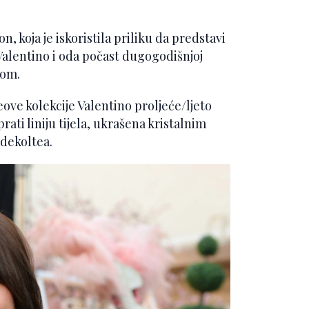
, koja je iskoristila priliku da predstavi
lentino i oda počast dugogodišnjoj
lom.
eove kolekcije Valentino proljeće/ljeto
rati liniju tijela, ukrašena kristalnim
 dekoltea.