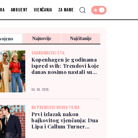
fra
Ambijent
Vjenčanja
Za mame
Najnovije
Najčitanije
vojeno
SKANDINAVSKI STIL
Kopenhagen je godinama
ispred svih: Trendovi koje
danas nosimo nastali su
tamo
04. 08. 2026.
NA PREMIJERI NOVOG FILMA
Prvi izlazak nakon
bajkovitog vjenčanja: Dua
Lipa i Callum Turner
zablistali u New Yorku