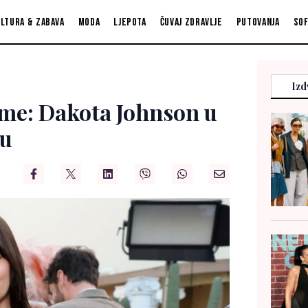
ltura & zabava
Moda
Ljepota
Čuvaj zdravlje
Putovanja
So
Izd
ame: Dakota Johnson u
ju