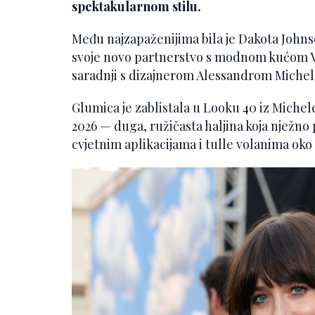
spektakularnom stilu.
Među najzapaženijima bila je Dakota Johnson
svoje novo partnerstvo s modnom kućom Va
saradnji s dizajnerom Alessandrom Miche
Glumica je zablistala u Looku 40 iz Michel
2026 — duga, ružičasta haljina koja nježno p
cvjetnim aplikacijama i tulle volanima oko