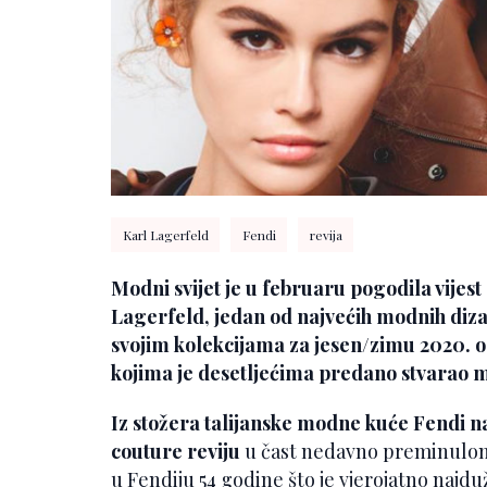
Karl Lagerfeld
Fendi
revija
Modni svijet je u februaru pogodila vijest
Lagerfeld
, jedan od najvećih modnih diz
svojim kolekcijama za jesen/zimu 2020. o
kojima je desetljećima predano stvarao 
Iz stožera talijanske modne kuće Fendi na
couture reviju
u čast nedavno preminulom
u Fendiju 54 godine što je vjerojatno najd