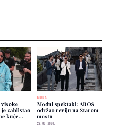
MODA
 visoke
Modni spektakl: AROS
je zablistao
održao reviju na Starom
ne kuće
mostu
28. 06. 2026.