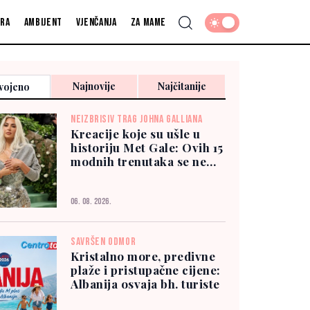
fra
Ambijent
Vjenčanja
Za mame
Najnovije
Najčitanije
vojeno
NEIZBRISIV TRAG JOHNA GALLIANA
Kreacije koje su ušle u
historiju Met Gale: Ovih 15
modnih trenutaka se ne
zaboravlja
06. 08. 2026.
SAVRŠEN ODMOR
Kristalno more, predivne
plaže i pristupačne cijene:
Albanija osvaja bh. turiste