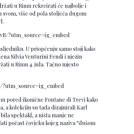
ržati u Rimu rekreirati će najbolje i
u svom, više od pola stoljeća dugom
l.
livB/?utm_source=ig_embed
nasljedniku. U priopćenju samo stoji kako
ena Silvia Venturini Fendi i njezin
ržati u Rimu 4. jula. Tačno mjesto
4e/?utm_source=ig_embed
imu pored ikonične Fontane di Trevi kako
 a kolekciju su tada dizajnirali Karl
e bila spektakl, a ništa manje ne
ati počast čovjeku kojeg naziva “dušom