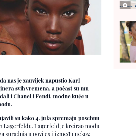
 da nas je zauvijek napustio
Karl
ajnera svih vremena, a počast su mu
dali i
Chanel i Fendi
, modne kuće u
modu.
javili su kako 4. jula spremaju posebnu
 Lagerfeldu. Lagerfeld je kreirao modu
uža suradnja u povijesti između nekog