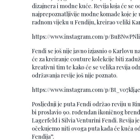
dizajnera i modne kuće. Revija koja će se od
najprepoznatljivije modne komade koje je 
radnom vijeku u Fendiju, kreirao veliki Kar
https://www.instagram.com/p/BuBNwPN
Fendi se još nije javno izjasnio o Karlovu 
će za kreiranje couture kolekcije biti zaduž
kreativni tim te kako će se velika revija od
održavanja revije još nije poznato.
https://www.instagram.com/p/Bt_v07klj
Posljednji je puta Fendi održao reviju u R
bi proslavio 90. rođendan ikoničnog brenda,
Lagerfeld i Silvia Venturini Fendi. Revija j
očekujemo niti ovoga puta kada će kuća od
Fendija”.