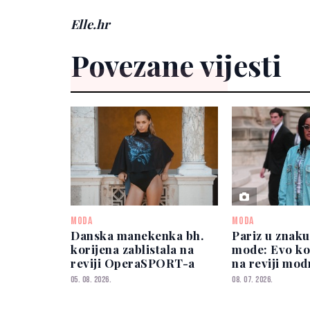
Elle.hr
Povezane vijesti
MODA
MODA
Danska manekenka bh.
Pariz u znaku
korijena zablistala na
mode: Evo ko 
reviji OperaSPORT-a
na reviji mod
Dior
05. 08. 2026.
08. 07. 2026.