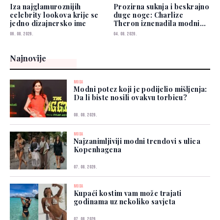
Iza najglamuroznijih
Prozirna suknja i beskrajno
celebrity lookova krije se
duge noge: Charlize
jedno dizajnersko ime
Theron iznenadila modnim
izborom
06. 08. 2026.
04. 08. 2026.
Najnovije
MODA
Modni potez koji je podijelio mišljenja:
Da li biste nosili ovakvu torbicu?
08. 08. 2026.
MODA
Najzanimljiviji modni trendovi s ulica
Kopenhagena
07. 08. 2026.
MODA
Kupaći kostim vam može trajati
godinama uz nekoliko savjeta
07. 08. 2026.