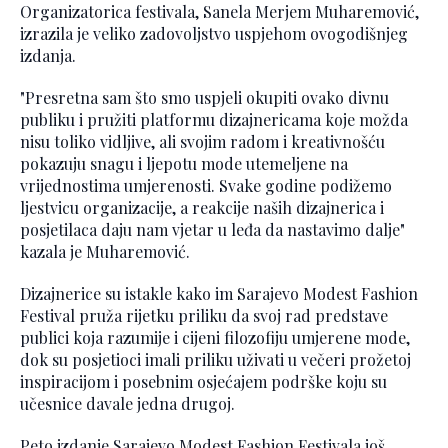
Organizatorica festivala, Sanela Merjem Muharemović,
izrazila je veliko zadovoljstvo uspjehom ovogodišnjeg
izdanja.
"Presretna sam što smo uspjeli okupiti ovako divnu
publiku i pružiti platformu dizajnericama koje možda
nisu toliko vidljive, ali svojim radom i kreativnošću
pokazuju snagu i ljepotu mode utemeljene na
vrijednostima umjerenosti. Svake godine podižemo
ljestvicu organizacije, a reakcije naših dizajnerica i
posjetilaca daju nam vjetar u leđa da nastavimo dalje"
kazala je Muharemović.
Dizajnerice su istakle kako im Sarajevo Modest Fashion
Festival pruža rijetku priliku da svoj rad predstave
publici koja razumije i cijeni filozofiju umjerene mode,
dok su posjetioci imali priliku uživati u večeri prožetoj
inspiracijom i posebnim osjećajem podrške koju su
učesnice davale jedna drugoj.
Peto izdanje Sarajevo Modest Fashion Festivala još