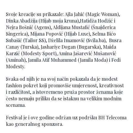
Svoje kreacije su prikazale: Ajla Jahić (Magic Woman),
Dinka Abadžija (Hijab moja kruna),Hatidža Hodžić i
Nejra Bošnić (Agens), Aldijana Mustafić (Šnajderica
Singerica), Mijana Popović (Hijab Luxe), Selma Bićo
Subašić (Tailor SS), Dželila Imamović (Svila.ba), Busra
Canay (Turska), Jashariye Dogan (Bugarska), Maida
Karzić (Modesty Sport), Amina Jašarević Mušanović
(Aminah), Jamila Atif Muhammed (Jamila Moda) i Fedi
Modesty.
Svaka od njih je na svoj način pokazala da je modest
fashion pokret koji promoviše umjerenost, kreativnost
i različitost, a istovremeno pruža prostor ženama koje
često nemaju priliku da se istaknu na velikim modnim
scenama.
Festival je i ove godine održan uz podršku BH Telecoma
kao generalnog sponzora.