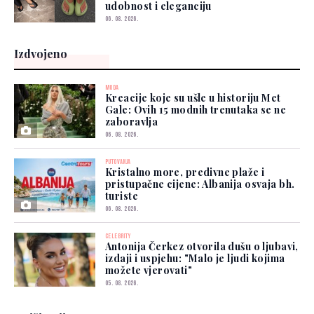
udobnost i eleganciju
06. 08. 2026.
Izdvojeno
MODA
Kreacije koje su ušle u historiju Met
Gale: Ovih 15 modnih trenutaka se ne
zaboravlja
06. 08. 2026.
PUTOVANJA
Kristalno more, predivne plaže i
pristupačne cijene: Albanija osvaja bh.
turiste
06. 08. 2026.
CELEBRITY
Antonija Čerkez otvorila dušu o ljubavi,
izdaji i uspjehu: "Malo je ljudi kojima
možete vjerovati"
05. 08. 2026.