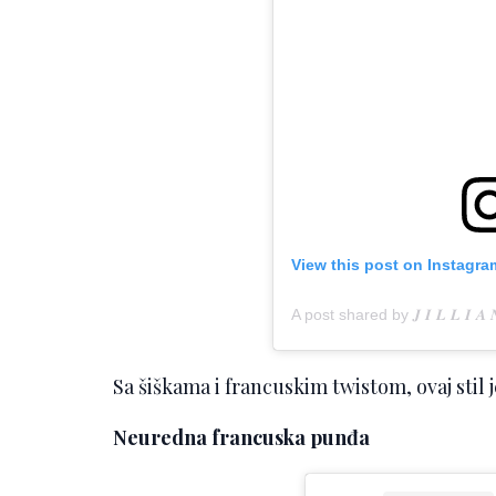
View this post on Instagra
A post shared by 𝑱 𝑰 𝑳 𝑳 𝑰 𝑨 
Sa šiškama i francuskim twistom, ovaj stil 
Neuredna francuska punđa