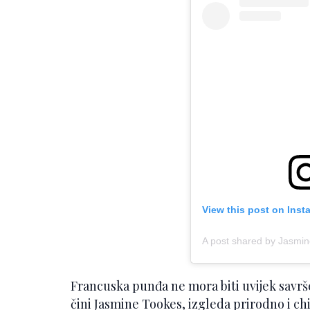
View this post on Inst
A post shared by Jasmi
Francuska punđa ne mora biti uvijek savrš
čini Jasmine Tookes, izgleda prirodno i chi