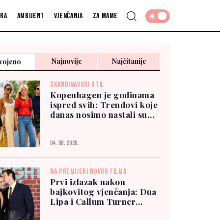
fra
Ambijent
Vjenčanja
Za mame
Najnovije
Najčitanije
vojeno
SKANDINAVSKI STIL
Kopenhagen je godinama
ispred svih: Trendovi koje
danas nosimo nastali su
tamo
04. 08. 2026.
NA PREMIJERI NOVOG FILMA
Prvi izlazak nakon
bajkovitog vjenčanja: Dua
Lipa i Callum Turner
zablistali u New Yorku