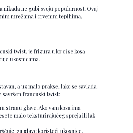
a nikada ne gubi svoju popularnost. Ovaj
venim mrežama i crvenim tepihima,
ki twist, je frizura u kojoj se kosa
ršćuje ukosnicama.
avan, a uz malo prakse, lako se savlada.
 savršen francuski twist:
nu stranu glave. Ako vam kosa ima
sete malo teksturirajućeg spreja ili lak
šćuje iza glave koristeći ukosnice.