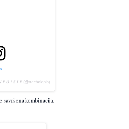
m
 𝑭 𝑶 𝑰 𝑺 𝑰 𝑬 (@trecholopis)
je savršena kombinacija.