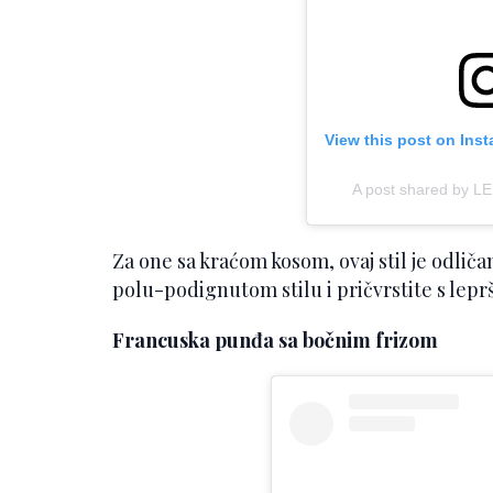
View this post on Ins
A post shared by L
Za one sa kraćom kosom, ovaj stil je odliča
polu-podignutom stilu i pričvrstite s lep
Francuska punđa sa bočnim frizom