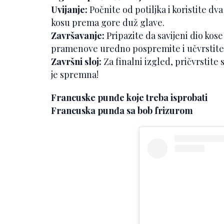
Uvijanje:
Počnite od potiljka i koristite dva
kosu prema gore duž glave.
Završavanje:
Pripazite da savijeni dio kos
pramenove uredno pospremite i učvrstite 
Završni sloj:
Za finalni izgled, pričvrstite
je spremna!
Francuske punđe koje treba isprobati
Francuska punđa sa bob frizurom