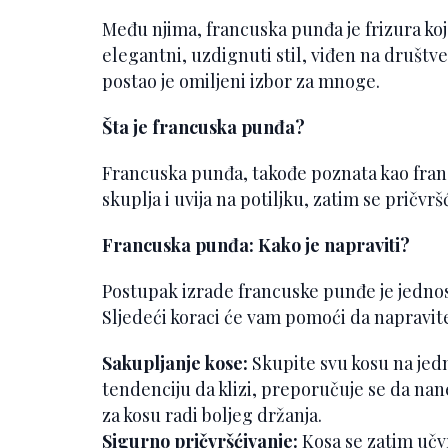
Među njima, francuska punđa je frizura koj
elegantni, uzdignuti stil, viđen na društ
postao je omiljeni izbor za mnoge.
Šta je francuska punđa?
Francuska punđa, takođe poznata kao francus
skuplja i uvija na potiljku, zatim se pričv
Francuska punđa: Kako je napraviti?
Postupak izrade francuske punđe je jednost
Sljedeći koraci će vam pomoći da napravite
Sakupljanje kose:
Skupite svu kosu na jed
tendenciju da klizi, preporučuje se da nane
za kosu radi boljeg držanja.
Sigurno pričvršćivanje:
Kosa se zatim učvr