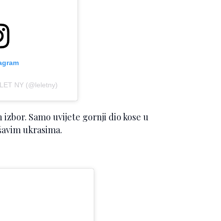
tagram
ELET NY (@leletny)
n izbor. Samo uvijete gornji dio kose u
ršavim ukrasima.