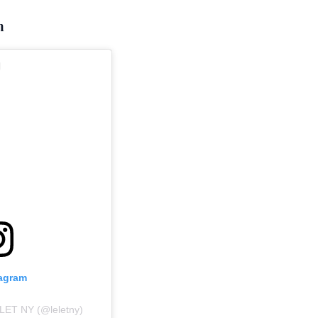
m
tagram
ELET NY (@leletny)