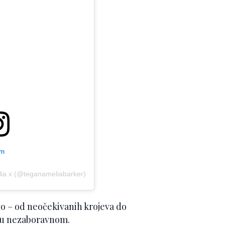
am
lia x (@teganameliabarker)
vo – od neočekivanih krojeva do
onu nezaboravnom.