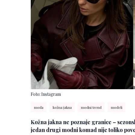
Foto: Instagram
moda
kožna jakna
modni trend
modeli
Kožna jakna ne poznaje granice – sezonske
jedan drugi modni komad nije toliko pov