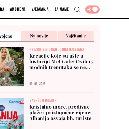
fra
Ambijent
Vjenčanja
Za mame
Najnovije
Najčitanije
vojeno
NEIZBRISIV TRAG JOHNA GALLIANA
Kreacije koje su ušle u
historiju Met Gale: Ovih 15
modnih trenutaka se ne
zaboravlja
06. 08. 2026.
SAVRŠEN ODMOR
Kristalno more, predivne
plaže i pristupačne cijene:
Albanija osvaja bh. turiste