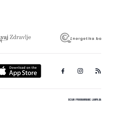
Dizajn i programiranje:
Lampa.ba