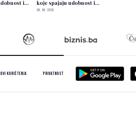
udobnost i
koje spajaju udobnost i
eleganciju
06. 08. 2026.
ovi korištenja
Privatnost