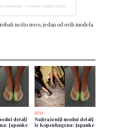
A post shared by Dasha Mityagina | fashion influencer • content creator (@mityaaagina)
 isprobati nešto novo, jedan od ovih modela
MODA
modni detalj
Najtraženiji modni detalj
na: Japanke
iz Kopenhagena: Japanke