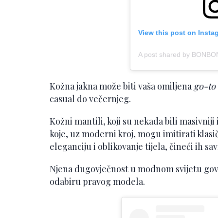
View this post on Insta
A post shared by BONBO
Kožna jakna može biti vaša omiljena
go-to
casual do večernjeg.
Kožni mantili, koji su nekada bili masivniji
koje, uz moderni kroj, mogu imitirati klas
eleganciju i oblikovanje tijela, čineći ih s
Njena dugovječnost u modnom svijetu govor
odabiru pravog modela.