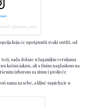
gram
N CHIC (@bonbon_chic)
opcija koja će upotpuniti svaki outfit, od
 i teži, sada dolaze u laganijim verzijama
ičnu kožnu jaknu, ali s finim naglaskom na
avršenim izborom za zimu i proljeće.
i sama za sebe, a ključ uspjeha je u