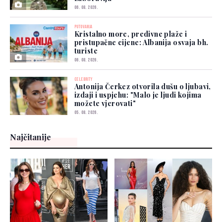
06. 08. 2026.
PUTOVANJA
Kristalno more, predivne plaže i
pristupačne cijene: Albanija osvaja bh.
turiste
06. 08. 2026.
CELEBRITY
Antonija Čerkez otvorila dušu o ljubavi,
izdaji i uspjehu: "Malo je ljudi kojima
možete vjerovati"
05. 08. 2026.
Najčitanije