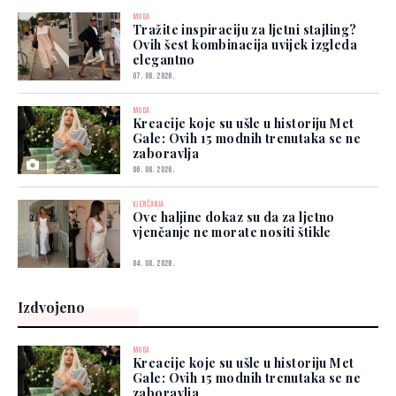
MODA
Tražite inspiraciju za ljetni stajling?
Ovih šest kombinacija uvijek izgleda
elegantno
07. 08. 2026.
MODA
Kreacije koje su ušle u historiju Met
Gale: Ovih 15 modnih trenutaka se ne
zaboravlja
06. 08. 2026.
VJENČANJA
Ove haljine dokaz su da za ljetno
vjenčanje ne morate nositi štikle
04. 08. 2026.
Izdvojeno
MODA
Kreacije koje su ušle u historiju Met
Gale: Ovih 15 modnih trenutaka se ne
zaboravlja