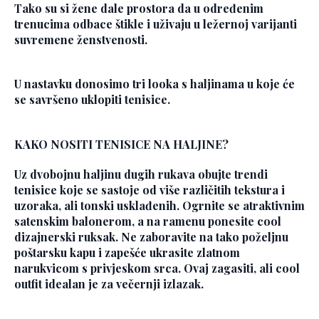
Tako su si žene dale prostora da u određenim
trenucima odbace štikle i uživaju u ležernoj varijanti
suvremene ženstvenosti.
U nastavku donosimo tri looka s haljinama u koje će
se savršeno uklopiti tenisice.
KAKO NOSITI TENISICE NA HALJINE?
Uz dvobojnu haljinu dugih rukava obujte trendi
tenisice koje se sastoje od više različitih tekstura i
uzoraka, ali tonski usklađenih. Ogrnite se atraktivnim
satenskim balonerom, a na ramenu ponesite cool
dizajnerski ruksak. Ne zaboravite na tako poželjnu
poštarsku kapu i zapešće ukrasite zlatnom
narukvicom s privjeskom srca. Ovaj zagasiti, ali cool
outfit idealan je za večernji izlazak.