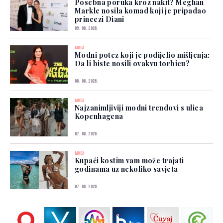
Posebna poruka kroz nakit? Meghan
Markle nosila komad koji je pripadao
princezi Diani
09. 08. 2026.
MODA
Modni potez koji je podijelio mišljenja:
Da li biste nosili ovakvu torbicu?
08. 08. 2026.
MODA
Najzanimljiviji modni trendovi s ulica
Kopenhagena
07. 08. 2026.
MODA
Kupaći kostim vam može trajati
godinama uz nekoliko savjeta
07. 08. 2026.