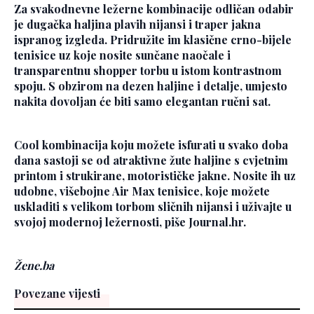
Za svakodnevne ležerne kombinacije odličan odabir
je dugačka haljina plavih nijansi i traper jakna
ispranog izgleda. Pridružite im klasične crno-bijele
tenisice uz koje nosite sunčane naočale i
transparentnu shopper torbu u istom kontrastnom
spoju. S obzirom na dezen haljine i detalje, umjesto
nakita dovoljan će biti samo elegantan ručni sat.
Cool kombinacija koju možete isfurati u svako doba
dana sastoji se od atraktivne žute haljine s cvjetnim
printom i strukirane, motorističke jakne. Nosite ih uz
udobne, višebojne Air Max tenisice, koje možete
uskladiti s velikom torbom sličnih nijansi i uživajte u
svojoj modernoj ležernosti, piše Journal.hr.
Žene.ba
Povezane vijesti