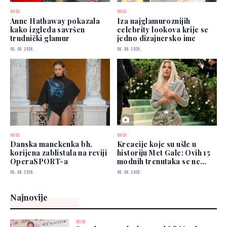
MODA
MODA
Anne Hathaway pokazala
Iza najglamuroznijih
kako izgleda savršen
celebrity lookova krije se
trudnički glamur
jedno dizajnersko ime
05. 08. 2026.
06. 08. 2026.
MODA
MODA
Danska manekenka bh.
Kreacije koje su ušle u
korijena zablistala na reviji
historiju Met Gale: Ovih 15
OperaSPORT-a
modnih trenutaka se ne
zaboravlja
05. 08. 2026.
06. 08. 2026.
Najnovije
MODA