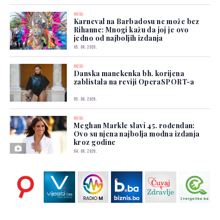
MODA
Karneval na Barbadosu ne može bez
Rihanne: Mnogi kažu da joj je ovo
jedno od najboljih izdanja
05. 08. 2026.
MODA
Danska manekenka bh. korijena
zablistala na reviji OperaSPORT-a
05. 08. 2026.
MODA
Meghan Markle slavi 45. rođendan:
Ovo su njena najbolja modna izdanja
kroz godine
04. 08. 2026.