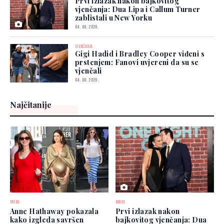
Prvi izlazak nakon bajkovitog
vjenčanja: Dua Lipa i Callum Turner
zablistali u New Yorku
04. 08. 2026.
VJENČANJA
Gigi Hadid i Bradley Cooper viđeni s
prstenjem: Fanovi uvjereni da su se
vjenčali
04. 08. 2026.
Najčitanije
MODA
MODA
Anne Hathaway pokazala
Prvi izlazak nakon
kako izgleda savršen
bajkovitog vjenčanja: Dua