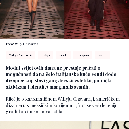
Foto: Willy Chavarria
Willy Chavarria
Italija
moda
dizajner
Fendi
Modni svijet ovih dana ne prestaje pričati o
mogućnosti da na čelo italijanske kuće Fendi dođe
dizajner koji slavi gangstersku estetiku, politički
aktivizam i identitet marginalizovanih.
Riječ je o karizmatičnom Willyju Chavarriji, američkom
dizajneru s meksičkim korijenima, koji se već deceniju
gradi kao ime otpora i stila.