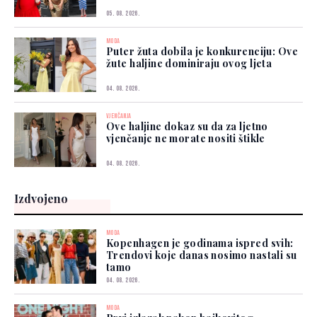
05. 08. 2026.
MODA
Puter žuta dobila je konkurenciju: Ove
žute haljine dominiraju ovog ljeta
04. 08. 2026.
VJENČANJA
Ove haljine dokaz su da za ljetno
vjenčanje ne morate nositi štikle
04. 08. 2026.
Izdvojeno
MODA
Kopenhagen je godinama ispred svih:
Trendovi koje danas nosimo nastali su
tamo
04. 08. 2026.
MODA