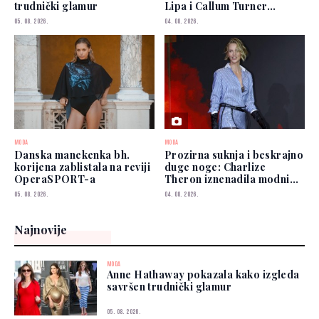
trudnički glamur
Lipa i Callum Turner
zablistali u New Yorku
05. 08. 2026.
04. 08. 2026.
MODA
MODA
Danska manekenka bh.
Prozirna suknja i beskrajno
korijena zablistala na reviji
duge noge: Charlize
OperaSPORT-a
Theron iznenadila modnim
izborom
05. 08. 2026.
04. 08. 2026.
Najnovije
MODA
Anne Hathaway pokazala kako izgleda
savršen trudnički glamur
05. 08. 2026.