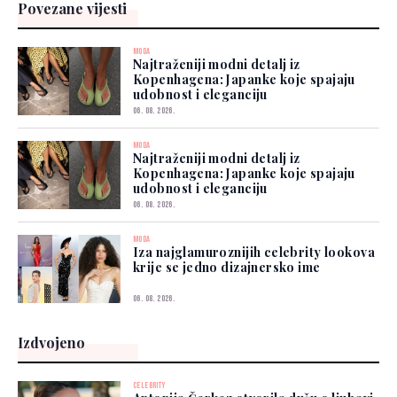
Povezane vijesti
MODA
Najtraženiji modni detalj iz
Kopenhagena: Japanke koje spajaju
udobnost i eleganciju
06. 08. 2026.
MODA
Najtraženiji modni detalj iz
Kopenhagena: Japanke koje spajaju
udobnost i eleganciju
06. 08. 2026.
MODA
Iza najglamuroznijih celebrity lookova
krije se jedno dizajnersko ime
06. 08. 2026.
Izdvojeno
CELEBRITY