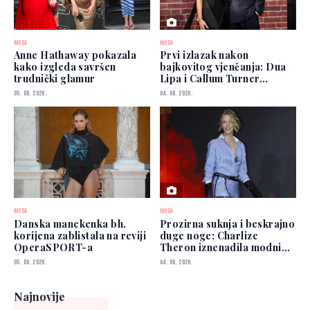
MODA
MODA
Anne Hathaway pokazala
Prvi izlazak nakon
kako izgleda savršen
bajkovitog vjenčanja: Dua
trudnički glamur
Lipa i Callum Turner
zablistali u New Yorku
05. 08. 2026.
04. 08. 2026.
MODA
MODA
Danska manekenka bh.
Prozirna suknja i beskrajno
korijena zablistala na reviji
duge noge: Charlize
OperaSPORT-a
Theron iznenadila modnim
izborom
05. 08. 2026.
04. 08. 2026.
Najnovije