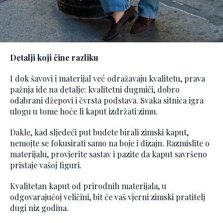
Detalji koji čine razliku
I dok šavovi i materijal već odražavaju kvalitetu, prava
pažnja ide na detalje: kvalitetni dugmići, dobro
odabrani džepovi i čvrsta podstava. Svaka sitnica igra
ulogu u tome hoće li kaput izdržati zimu.
Dakle, kad sljedeći put budete birali zimski kaput,
nemojte se fokusirati samo na boje i dizajn. Razmislite o
materijalu, provjerite sastav i pazite da kaput savršeno
pristaje vašoj figuri.
Kvalitetan kaput od prirodnih materijala, u
odgovarajućoj veličini, bit će vaš vjerni zimski pratitelj
dugi niz godina.