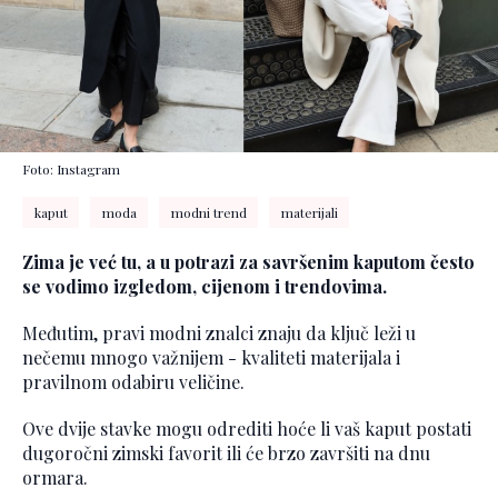
Foto: Instagram
kaput
moda
modni trend
materijali
Zima je već tu, a u potrazi za savršenim kaputom često
se vodimo izgledom, cijenom i trendovima.
Međutim, pravi modni znalci znaju da ključ leži u
nečemu mnogo važnijem - kvaliteti materijala i
pravilnom odabiru veličine.
Ove dvije stavke mogu odrediti hoće li vaš kaput postati
dugoročni zimski favorit ili će brzo završiti na dnu
ormara.