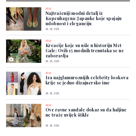
MODA
Najtraženiji modni detalj iz
Kopenhagena: Japanke koje spajaju
udobnost i eleganciju
06. 08. 2026.
MODA
Kreacije koje su ušle u historiju Met
Gale: Ovih 15 modnih trenutaka se ne
zaboravlja
06. 08. 2026.
MODA
Iza najglamuroznijih celebrity lookova
krije se jedno dizajnersko ime
06. 08. 2026.
MODA
Ove ravne sandale dokaz su da haljine
ne traže uvijek štikle
06. 08. 2026.