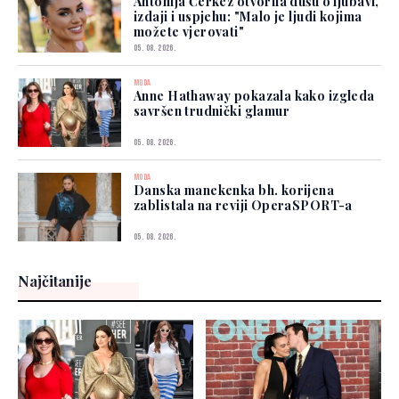
Antonija Čerkez otvorila dušu o ljubavi,
izdaji i uspjehu: "Malo je ljudi kojima
možete vjerovati"
05. 08. 2026.
MODA
Anne Hathaway pokazala kako izgleda
savršen trudnički glamur
05. 08. 2026.
MODA
Danska manekenka bh. korijena
zablistala na reviji OperaSPORT-a
05. 08. 2026.
Najčitanije