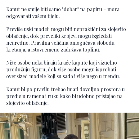
Kaput ne smije biti samo "dobar" na papiru – mora
odgovarati vašem tijelu.
Previše uski modeli mogu biti nepraktični za slojevito
oblačenje, dok preveliki krojevi mogu izgledati
neuredno. Pravilna veličina omogućava slobodu
kretanja, a istovremeno zadržava toplinu.
Niže osobe neka biraju kraće kapute koji vizuelno
produžuju figuru, dok više osobe mogu isprobati
oversized modele koji su sada i više nego u trendu.
Kaput bi po pravilu trebao imati dovoljno prostora u
predjelu ramena i ruku kako bi udobno pristajao na
slojevito oblačenje.