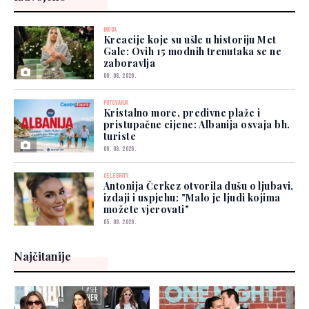
MODA
Kreacije koje su ušle u historiju Met
Gale: Ovih 15 modnih trenutaka se ne
zaboravlja
06. 08. 2026.
PUTOVANJA
Kristalno more, predivne plaže i
pristupačne cijene: Albanija osvaja bh.
turiste
06. 08. 2026.
CELEBRITY
Antonija Čerkez otvorila dušu o ljubavi,
izdaji i uspjehu: "Malo je ljudi kojima
možete vjerovati"
05. 08. 2026.
Najčitanije