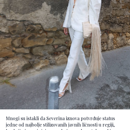
Mnogi su istakli da Severina iznova potvrđuje status
jedne od najbolje stilizovanih javnih ličnosti u regiji,