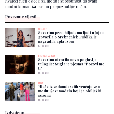
hvaleći njen osjećaj za modu i sposobnost da svaki
modni komad iznese na prepoznatljiv način.
Povezane vijesti
CELEBRITY
Severina pred hiljadama ljudi u Jajcu
govorila o Srebrenici: Publika je
nagradila aplauzom
07. 08. 2026.
KULTURA & ZABAVA
Severina otvorila novo poglavlje
trilogije: Stigla je pjesma "Pozovi me
ti"
06. 08. 2026.
MODA
Hlače iz sedamdesetih vraćaju se u
modu: Šest modela koji će obilježiti
sezonu
06. 08. 2026.
Izdvojeno