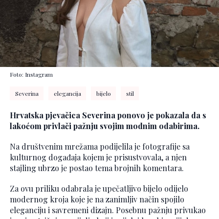
Foto: Instagram
Severina
elegancija
bijelo
stil
Hrvatska pjevačica Severina ponovo je pokazala da s
lakoćom privlači pažnju svojim modnim odabirima.
Na društvenim mrežama podijelila je fotografije sa
kulturnog događaja kojem je prisustvovala, a njen
stajling ubrzo je postao tema brojnih komentara.
Za ovu priliku odabrala je upečatljivo bijelo odijelo
modernog kroja koje je na zanimljiv način spojilo
eleganciju i savremeni dizajn. Posebnu pažnju privukao