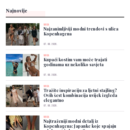
Najnovije
MODA
Najzanimljiviji modni trendovi s ulica
Kopenhagena
07. 08. 2026.
MODA
Kupaći kostim vam može trajati
godinama uz nekoliko savjeta
07. 08. 2026.
MODA
Tražite inspiraciju za ljetni stajling?
Ovih šest kombinacija uvijek izgleda
elegantno
07. 08. 2026.
MODA
Najtraženiji modni detalj iz
Kopenhagena: Japanke koje spajaju