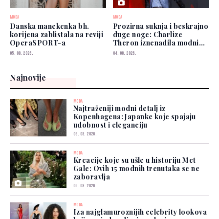
MODA
MODA
Danska manekenka bh.
Prozirna suknja i beskrajno
korijena zablistala na reviji
duge noge: Charlize
OperaSPORT-a
Theron iznenadila modnim
izborom
05. 08. 2026.
04. 08. 2026.
Najnovije
MODA
Najtraženiji modni detalj iz
Kopenhagena: Japanke koje spajaju
udobnost i eleganciju
06. 08. 2026.
MODA
Kreacije koje su ušle u historiju Met
Gale: Ovih 15 modnih trenutaka se ne
zaboravlja
06. 08. 2026.
MODA
Iza najglamuroznijih celebrity lookova