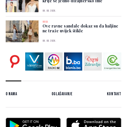
krije se jedno dizajnersko ime
06. 08. 2026.
MODA
Ove ravne sandale dokaz su da haljine
ne traže uvijek štikle
06. 08. 2026.
O nama
Oglašavanje
Kontakt