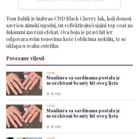
Tom Bahik je izabrao CND Black Cherry lak, koji donosi
savršen zimski ugođaj, uz reflektirajući sjajni top coat za
luksuzni završni efekat. Ova boja je pravi hit jer
odgovara svim tonovima kože i oblicima noktiju, te se
uklapa u svaku estetiku.
Povezane vijesti
LJEPOTA
Manikura sa sardinama postala je
neočekivani beauty hit ovog ljeta
05. 08. 2026.
LJEPOTA
Manikura sa sardinama postala je
neočekivani beauty hit ovog ljeta
05. 08. 2026.