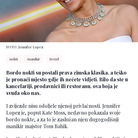
FOTO: Jennifer Lopez
nokti
manikir
trend
Bordo nokti su postali prava zimska klasika, a teško
je pronaći mjesto gdje ih nećete vidjeti. Bilo da ste u
kancelariji, prodavnici ili restoranu, ova boja je
svuda oko nas.
I zvijezde nisu odoljele njenoj privlačnosti. Jennifer
Lopez je, poput Kate Moss, nedavno pokazala svoje
bordo nokte, a za to je zaslužan njen dugogodišnji
manikir majstor Tom Bahik.