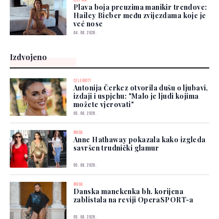
LJEPOTA
Plava boja preuzima manikir trendove:
Hailey Bieber među zvijezdama koje je
već nose
04. 08. 2026.
Izdvojeno
CELEBRITY
Antonija Čerkez otvorila dušu o ljubavi,
izdaji i uspjehu: "Malo je ljudi kojima
možete vjerovati"
05. 08. 2026.
MODA
Anne Hathaway pokazala kako izgleda
savršen trudnički glamur
05. 08. 2026.
MODA
Danska manekenka bh. korijena
zablistala na reviji OperaSPORT-a
05. 08. 2026.