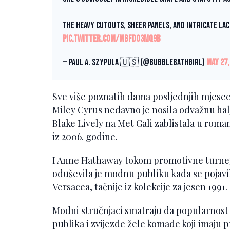
The heavy cutouts, sheer panels, and intricate la
pic.twitter.com/mBFdO3MQ9b
— Paul A. Szypula 🇺🇸 (@Bubblebathgirl)
May 27,
Sve više poznatih dama posljednjih mjeseci
Miley Cyrus nedavno je nosila odvažnu halji
Blake Lively na Met Gali zablistala u roma
iz 2006. godine.
I Anne Hathaway tokom promotivne turneje
oduševila je modnu publiku kada se pojavila
Versacea, tačnije iz kolekcije za jesen 1991.
Modni stručnjaci smatraju da popularnost v
publika i zvijezde žele komade koji imaju pr