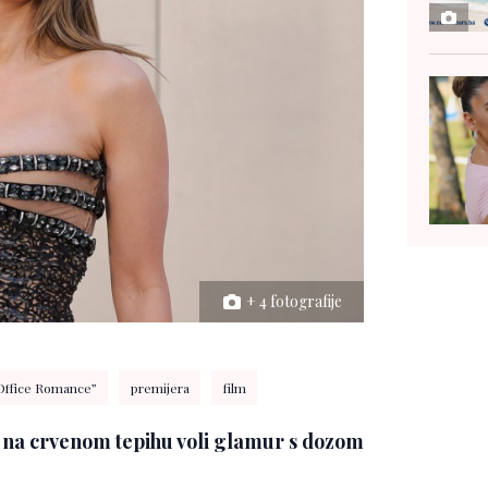
+ 4 fotografije
Office Romance”
premijera
film
a na crvenom tepihu voli glamur s dozom