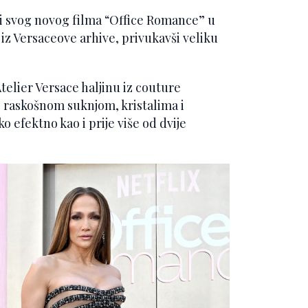
ri svog novog filma “Office Romance” u
 iz Versaceove arhive, privukavši veliku
telier Versace haljinu iz couture
s raskošnom suknjom, kristalima i
o efektno kao i prije više od dvije