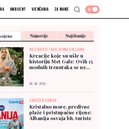
fra
Ambijent
Vjenčanja
Za mame
Najnovije
Najčitanije
vojeno
NEIZBRISIV TRAG JOHNA GALLIANA
Kreacije koje su ušle u
historiju Met Gale: Ovih 15
modnih trenutaka se ne
zaboravlja
06. 08. 2026.
SAVRŠEN ODMOR
Kristalno more, predivne
plaže i pristupačne cijene:
Albanija osvaja bh. turiste