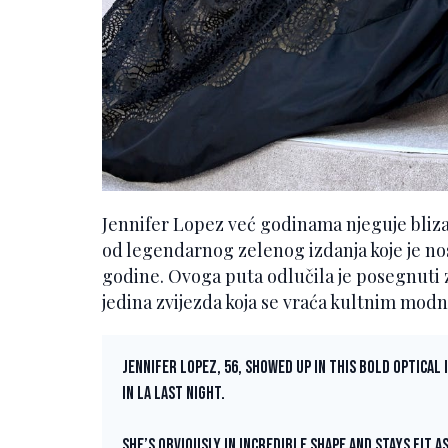
Jennifer Lopez već godinama njeguje bli
od legendarnog zelenog izdanja koje je n
godine. Ovoga puta odlučila je posegnuti 
jedina zvijezda koja se vraća kultnim mo
Jennifer Lopez, 56, showed up in this bold optica
in LA last night.
She’s obviously in incredible shape and stays fit a