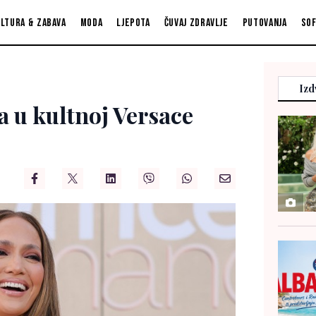
ltura & zabava
Moda
Ljepota
Čuvaj zdravlje
Putovanja
So
Izd
la u kultnoj Versace