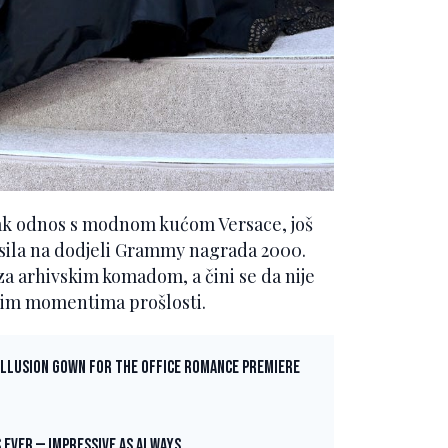
zak odnos s modnom kućom Versace, još
osila na dodjeli Grammy nagrada 2000.
za arhivskim komadom, a čini se da nije
dnim momentima prošlosti.
l illusion gown for the Office Romance premiere
s ever — impressive as always.