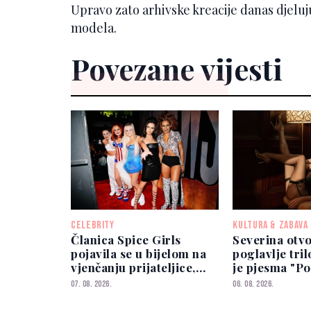
Upravo zato arhivske kreacije danas djelu
modela.
Povezane vijesti
CELEBRITY
KULTURA & ZABAVA
Članica Spice Girls
Severina otvo
pojavila se u bijelom na
poglavlje tril
vjenčanju prijateljice,
je pjesma "Po
ona joj nije prešutjela
07. 08. 2026.
06. 08. 2026.