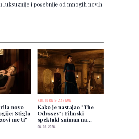
ju luksuznije i posebnije od mnogih novih
KULTURA & ZABAVA
rila novo
Kako je nastajao "The
ogije: Stigla
Odyssey": Filmski
zovi me ti"
spektakl sniman na
lokacijama širom svijeta
06. 08. 2026.