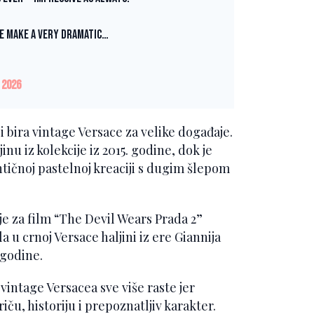
ce make a very dramatic…
 2026
 bira vintage Versace za velike događaje.
nu iz kolekcije iz 2015. godine, dok je
ntičnoj pastelnoj kreaciji s dugim šlepom
 za film “The Devil Wears Prada 2”
 u crnoj Versace haljini iz ere Giannija
 godine.
intage Versacea sve više raste jer
iču, historiju i prepoznatljiv karakter.