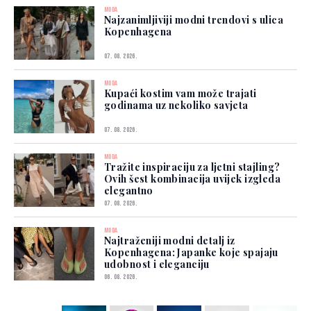
MODA
Najzanimljiviji modni trendovi s ulica
Kopenhagena
07. 08. 2026.
MODA
Kupaći kostim vam može trajati
godinama uz nekoliko savjeta
07. 08. 2026.
MODA
Tražite inspiraciju za ljetni stajling?
Ovih šest kombinacija uvijek izgleda
elegantno
07. 08. 2026.
MODA
Najtraženiji modni detalj iz
Kopenhagena: Japanke koje spajaju
udobnost i eleganciju
06. 08. 2026.