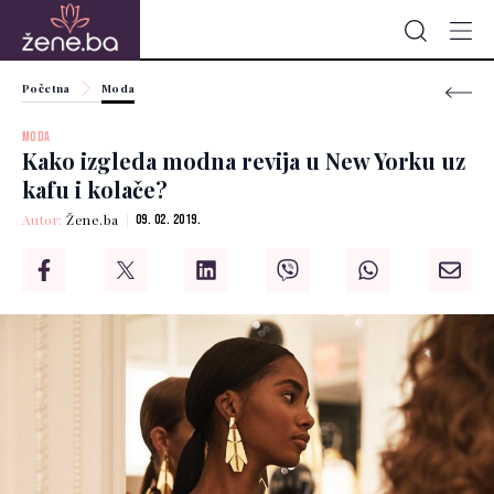
Početna
Moda
MODA
Kako izgleda modna revija u New Yorku uz
kafu i kolače?
Autor:
Žene.ba
09. 02. 2019.