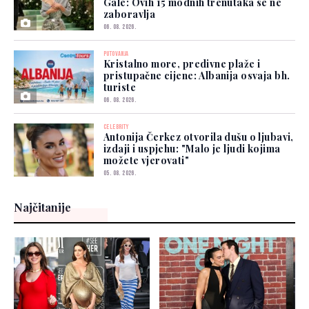
Gale: Ovih 15 modnih trenutaka se ne
zaboravlja
06. 08. 2026.
PUTOVANJA
Kristalno more, predivne plaže i
pristupačne cijene: Albanija osvaja bh.
turiste
06. 08. 2026.
CELEBRITY
Antonija Čerkez otvorila dušu o ljubavi,
izdaji i uspjehu: "Malo je ljudi kojima
možete vjerovati"
05. 08. 2026.
Najčitanije