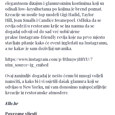
elegantnom dizajnu i glamuroznim kostimima koji su
odisali low-keysiluetama po kojima je brend poznat.
Kreacije su nosile top modeli Gigi Hadid, Taylor
Hill, Joan Smalls i Candice Swanepoel. Odluka da se
revija održi u restoranu krije se iza nauma da se
događaj odvoji od do sad već uobičajene
prakse Instagram-friendly revija koje na prvo mjesto
stavljaju pitanje kako će event izgledati na Instagramu,
a ne kakav je sam doživljaj uzvanika.
https://www.instagram.com/p/Btlm3w3BBYU/?
utm_source=ig_embed
Ovaj zanimljiv događaj je nešto čemu bi mnogi voljeli
nazočiti, a kako bi i vi osjetili dašak glamura koji se
odvijao u New Yorku, mi vam donosimo najupečatljivije
kreacije iz restoranske atmosfere.
Elle.hr
Povezane vijesti