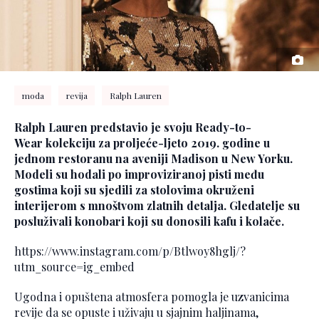
moda
revija
Ralph Lauren
Ralph Lauren predstavio je svoju Ready-to-
Wear kolekciju za proljeće-ljeto 2019. godine u
jednom restoranu na aveniji Madison u New Yorku.
Modeli su hodali po improviziranoj pisti među
gostima koji su sjedili za stolovima okruženi
interijerom s mnoštvom zlatnih detalja. Gledatelje su
posluživali konobari koji su donosili kafu i kolače.
https://www.instagram.com/p/Btlwoy8hglj/?
utm_source=ig_embed
Ugodna i opuštena atmosfera pomogla je uzvanicima
revije da se opuste i uživaju u sjajnim haljinama,