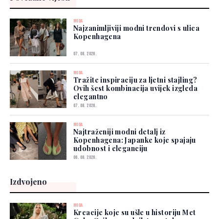
MODA
Najzanimljiviji modni trendovi s ulica
Kopenhagena
07. 08. 2026.
MODA
Tražite inspiraciju za ljetni stajling?
Ovih šest kombinacija uvijek izgleda
elegantno
07. 08. 2026.
MODA
Najtraženiji modni detalj iz
Kopenhagena: Japanke koje spajaju
udobnost i eleganciju
06. 08. 2026.
Izdvojeno
MODA
Kreacije koje su ušle u historiju Met