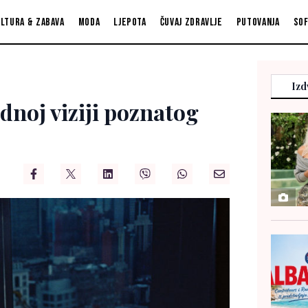
ltura & zabava
Moda
Ljepota
Čuvaj zdravlje
Putovanja
So
Izd
dnoj viziji poznatog