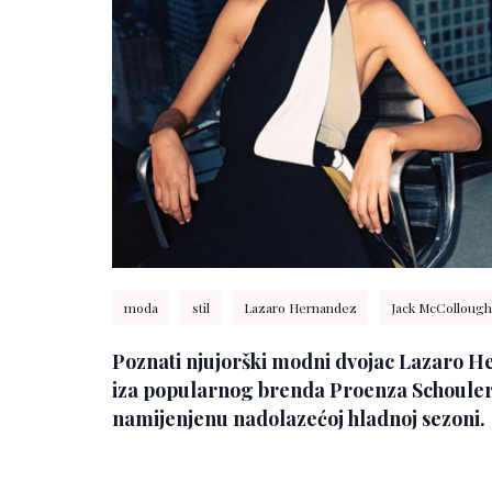
moda
stil
Lazaro Hernandez
Jack McCollough
Poznati njujorški modni dvojac Lazaro He
iza popularnog brenda Proenza Schouler,
namijenjenu nadolazećoj hladnoj sezoni.