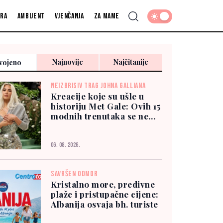
fra
Ambijent
Vjenčanja
Za mame
Najnovije
Najčitanije
vojeno
NEIZBRISIV TRAG JOHNA GALLIANA
Kreacije koje su ušle u
historiju Met Gale: Ovih 15
modnih trenutaka se ne
zaboravlja
06. 08. 2026.
SAVRŠEN ODMOR
Kristalno more, predivne
plaže i pristupačne cijene:
Albanija osvaja bh. turiste