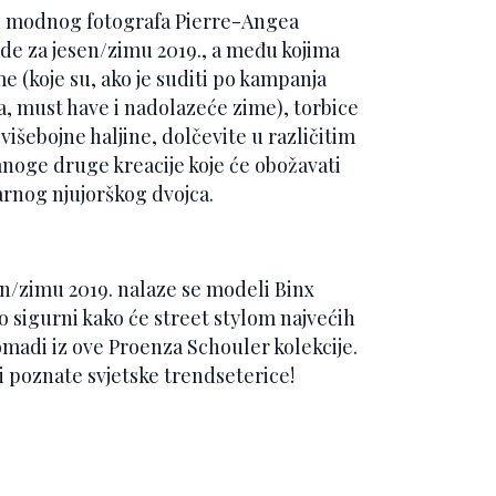
g modnog fotografa Pierre-Angea
ade za jesen/zimu 2019., a među kojima
e (koje su, ako je suditi po kampanja
, must have i nadolazeće zime), torbice
išebojne haljine, dolčevite u različitim
 mnoge druge kreacije koje će obožavati
arnog njujorškog dvojca.
/zimu 2019. nalaze se modeli Binx
 sigurni kako će street stylom najvećih
madi iz ove Proenza Schouler kolekcije.
i poznate svjetske trendseterice!