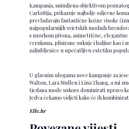
Kampanja, snimljena objektivom poznato
Carlottija, prikazuje najbolje odjevne kom
prevladavaju fantastične kožne visoke čizm
najpopularnijih svjetskih modnih brendova
s uzorkom pitona, asimetrične, elegantne v
verzijama, plisirane suknje i haljine kao i
zaljubljenice u upečatljivu estetiku popul
U glavnim ulogama nove kampanje za jesen
Walton, Lara Mullen i Lina Zhang, a mi smo
tjedana mode uskoro dominirati upravo ko
Jedva čekamo vidjeti kako će ih kombinirat
Elle.hr
Povezane vijesti