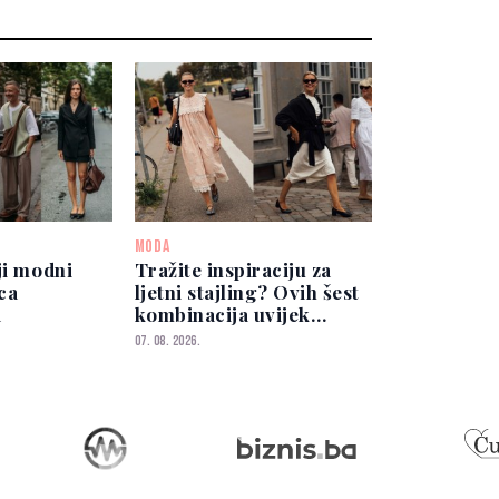
MODA
ji modni
Tražite inspiraciju za
ica
ljetni stajling? Ovih šest
a
kombinacija uvijek
izgleda elegantno
07. 08. 2026.