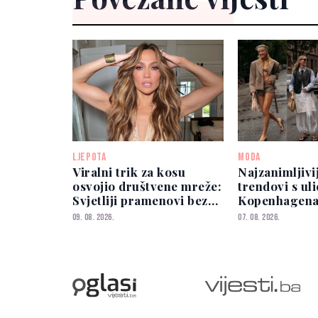
LJEPOTA
MODA
Viralni trik za kosu
Najzanimljivi
osvojio društvene mreže:
trendovi s ul
Svjetliji pramenovi bez
Kopenhagen
farbanja i odlaska frizeru
09. 08. 2026.
07. 08. 2026.