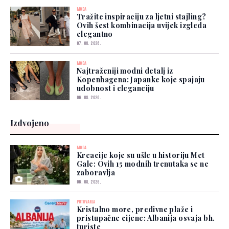
MODA
Tražite inspiraciju za ljetni stajling?
Ovih šest kombinacija uvijek izgleda
elegantno
07. 08. 2026.
MODA
Najtraženiji modni detalj iz
Kopenhagena: Japanke koje spajaju
udobnost i eleganciju
06. 08. 2026.
Izdvojeno
MODA
Kreacije koje su ušle u historiju Met
Gale: Ovih 15 modnih trenutaka se ne
zaboravlja
06. 08. 2026.
PUTOVANJA
Kristalno more, predivne plaže i
pristupačne cijene: Albanija osvaja bh.
turiste