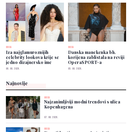
MODA
MODA
Iza najglamuroznijih
Danska manekenka bh.
celebrity lookova krije se
korijena zablistala na reviji
jedno dizajnersko ime
OperaSPORT-a
06. 08. 2026.
05. 08. 2026.
Najnovije
MODA
Najzanimljiviji modni trendovi s ulica
Kopenhagena
07. 08. 2026.
MODA