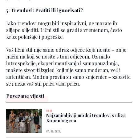
5. Trendovi: Pratiti ili ignorisati?
Iako trendovi mogu biti inspirativni, ne morate ih
slijepo slijediti. Lični stil se gradi s vremenom, često
kroz pokušaje i pogreške.
Vaš lični stil nije samo odraz odjeće koju nosite – on je
način na koji se nosite s tom odjećom. Uz malo
introspekcije, eksperimentisanja i samopouzdanja,
možete stvoriti izgled koji nije samo moderan, već i
autentičan. Modna pravila su samo smjernice – zabavite
se i neka vaš stil priča vašu priču.
Povezane vijesti
MODA
Najzanimljiviji modni trendovi s ulica
Kopenhagena
07. 08. 2026.