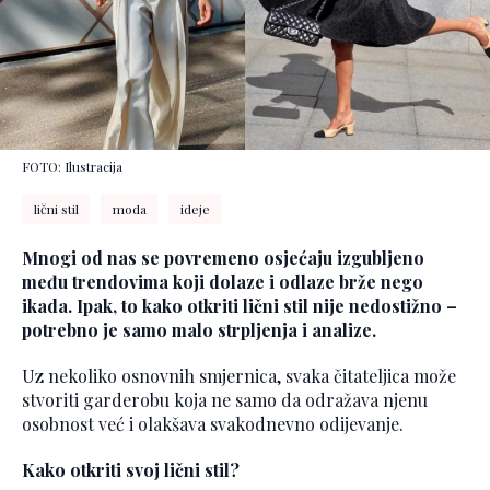
FOTO: Ilustracija
lični stil
moda
ideje
Mnogi od nas se povremeno osjećaju izgubljeno
među trendovima koji dolaze i odlaze brže nego
ikada. Ipak, to kako otkriti lični stil nije nedostižno –
potrebno je samo malo strpljenja i analize.
Uz nekoliko osnovnih smjernica, svaka čitateljica može
stvoriti garderobu koja ne samo da odražava njenu
osobnost već i olakšava svakodnevno odijevanje.
Kako otkriti svoj lični stil?