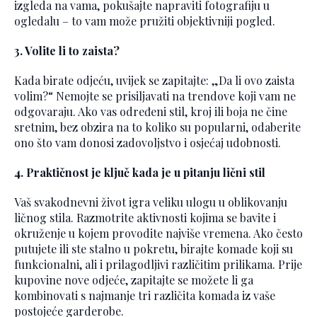
izgleda na vama, pokušajte napraviti fotografiju u
ogledalu – to vam može pružiti objektivniji pogled.
3. Volite li to zaista?
Kada birate odjeću, uvijek se zapitajte: „Da li ovo zaista
volim?“ Nemojte se prisiljavati na trendove koji vam ne
odgovaraju. Ako vas određeni stil, kroj ili boja ne čine
sretnim, bez obzira na to koliko su popularni, odaberite
ono što vam donosi zadovoljstvo i osjećaj udobnosti.
4. Praktičnost je ključ kada je u pitanju lični stil
Vaš svakodnevni život igra veliku ulogu u oblikovanju
ličnog stila. Razmotrite aktivnosti kojima se bavite i
okruženje u kojem provodite najviše vremena. Ako često
putujete ili ste stalno u pokretu, birajte komade koji su
funkcionalni, ali i prilagodljivi različitim prilikama. Prije
kupovine nove odjeće, zapitajte se možete li ga
kombinovati s najmanje tri različita komada iz vaše
postojeće garderobe.