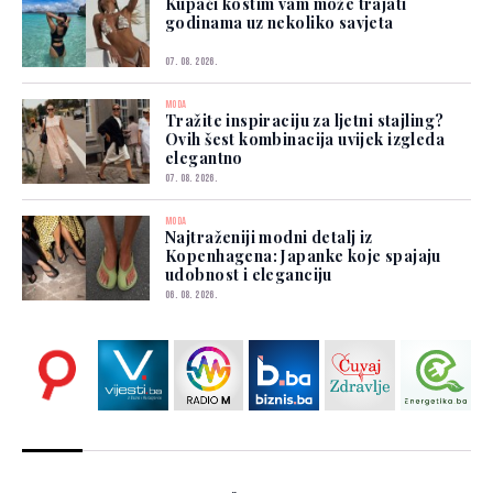
Kupaći kostim vam može trajati
godinama uz nekoliko savjeta
07. 08. 2026.
MODA
Tražite inspiraciju za ljetni stajling?
Ovih šest kombinacija uvijek izgleda
elegantno
07. 08. 2026.
MODA
Najtraženiji modni detalj iz
Kopenhagena: Japanke koje spajaju
udobnost i eleganciju
06. 08. 2026.