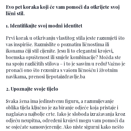
Evo pet koraka koji će vam pomoći da otkrijete svoj
lični stil.
1. Identifikujte svoj modni identitet
Prvi korak u otkrivanju vlastitog stila jeste razumjeti što
vas inspiriše. Razmislite o poznatim ličnostima ili
ikonama čiji stil cijenite. Jesu li to elegantni krojevi,
boemska opuštenost ili smjele kombinacije? Možda ste
na spoju različitih stilova – i to je sasvim u redu! Važno je
pronaći ono što rezonira s vašom ličnošću i životnim
navikama, prenosi ljepotaizdravlje.ba
2. Upoznajte svoje tijelo
Svaka žena ima jedinstvenu figuru, a razumijevanje
oblika tijela ključno je za biranje odjeće koja pristaje i
naglašava najbolje crte. Iako je sloboda izražavanja kroz
odjeću neupitna, određeni krojevi mogu vam pomoći da
se osjećate samouvjerenije. Ako niste sigurni kako nešto