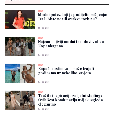
MODA
Modni potez koji je podijelio mišljenja:
Da li biste nosili ovakvu torbicu?
08. 08. 2026.
MODA
Najzanimljiviji modni trendovi s ulica
Kopenhagena
07. 08. 2026.
MODA
Kupaći kostim vam može trajati
godinama uz nekoliko savjeta
07. 08. 2026.
MODA
Tražite inspiraciju za ljetni stajling?
Ovih šest kombinacija uvijek izgleda
elegantno
07. 08. 2026.