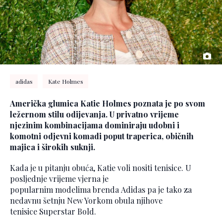
adidas
Kate Holmes
Američka glumica Katie Holmes poznata je po svom
ležernom stilu odijevanja. U privatno vrijeme
njezinim kombinacijama dominiraju udobni i
komotni odjevni komadi poput traperica, običnih
majica i širokih suknji.
Kada je u pitanju obuća, Katie voli nositi tenisice. U
posljednje vrijeme vjerna je
popularnim modelima brenda Adidas pa je tako za
nedavnu šetnju New Yorkom obula njihove
tenisice Superstar Bold.