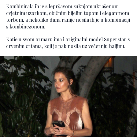
Kombinirala ih je s lepršavom suknjom ukrašenom
cvjetnim uzorkom, običnim bijelim topom i elegantnom
torbom, a nekoliko dana ranije nosila ih je u kombinaciji
s kombinezonom.
Katie u svom ormaru ima i originalni model Superstar s
crvenim crtama, koji je pak nosila uz večernju haljinu.