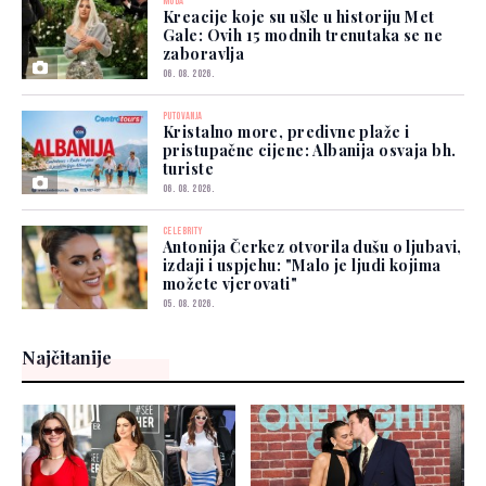
MODA
Kreacije koje su ušle u historiju Met
Gale: Ovih 15 modnih trenutaka se ne
zaboravlja
06. 08. 2026.
PUTOVANJA
Kristalno more, predivne plaže i
pristupačne cijene: Albanija osvaja bh.
turiste
06. 08. 2026.
CELEBRITY
Antonija Čerkez otvorila dušu o ljubavi,
izdaji i uspjehu: "Malo je ljudi kojima
možete vjerovati"
05. 08. 2026.
Najčitanije