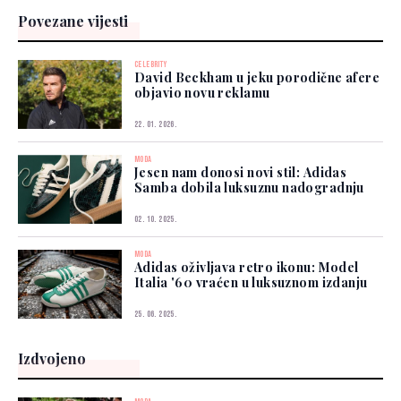
Povezane vijesti
CELEBRITY
David Beckham u jeku porodične afere
objavio novu reklamu
22. 01. 2026.
MODA
Jesen nam donosi novi stil: Adidas
Samba dobila luksuznu nadogradnju
02. 10. 2025.
MODA
Adidas oživljava retro ikonu: Model
Italia '60 vraćen u luksuznom izdanju
25. 06. 2025.
Izdvojeno