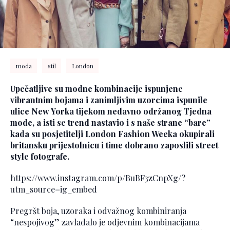
moda
stil
London
Upečatljive su modne kombinacije ispunjene
vibrantnim bojama i zanimljivim uzorcima ispunile
ulice New Yorka tijekom nedavno održanog Tjedna
mode, a isti se trend nastavio i s naše strane “bare”
kada su posjetitelji London Fashion Weeka okupirali
britansku prijestolnicu i time dobrano zaposlili street
style fotografe.
https://www.instagram.com/p/BuBF3zCnpXg/?
utm_source=ig_embed
Pregršt boja, uzoraka i odvažnog kombiniranja
“nespojivog” zavladalo je odjevnim kombinacijama