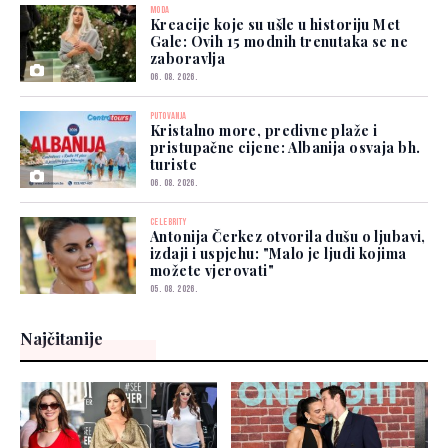
MODA
Kreacije koje su ušle u historiju Met
Gale: Ovih 15 modnih trenutaka se ne
zaboravlja
06. 08. 2026.
PUTOVANJA
Kristalno more, predivne plaže i
pristupačne cijene: Albanija osvaja bh.
turiste
06. 08. 2026.
CELEBRITY
Antonija Čerkez otvorila dušu o ljubavi,
izdaji i uspjehu: "Malo je ljudi kojima
možete vjerovati"
05. 08. 2026.
Najčitanije