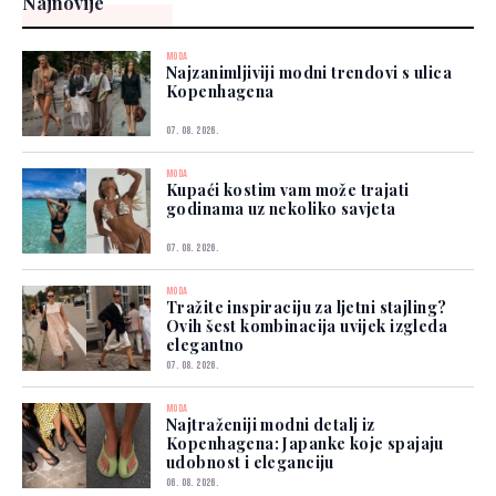
Najnovije
MODA
Najzanimljiviji modni trendovi s ulica
Kopenhagena
07. 08. 2026.
MODA
Kupaći kostim vam može trajati
godinama uz nekoliko savjeta
07. 08. 2026.
MODA
Tražite inspiraciju za ljetni stajling?
Ovih šest kombinacija uvijek izgleda
elegantno
07. 08. 2026.
MODA
Najtraženiji modni detalj iz
Kopenhagena: Japanke koje spajaju
udobnost i eleganciju
06. 08. 2026.