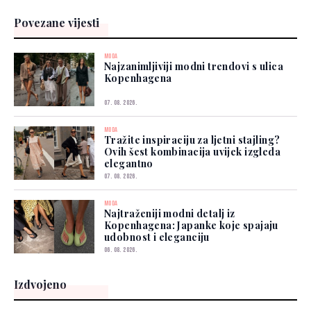
Povezane vijesti
MODA
Najzanimljiviji modni trendovi s ulica
Kopenhagena
07. 08. 2026.
MODA
Tražite inspiraciju za ljetni stajling?
Ovih šest kombinacija uvijek izgleda
elegantno
07. 08. 2026.
MODA
Najtraženiji modni detalj iz
Kopenhagena: Japanke koje spajaju
udobnost i eleganciju
06. 08. 2026.
Izdvojeno