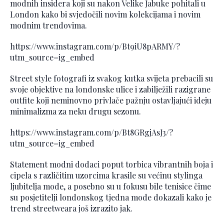
modnih insidera koji su nakon Velike Jabuke pohitali u
London kako bi svjedočili novim kolekcijama i novim
modnim trendovima.
https://www.instagram.com/p/Bt9iU8pARMY/?
utm_source=ig_embed
Street style fotografi iz svakog kutka svijeta prebacili su
svoje objektive na londonske ulice i zabilježili razigrane
outfite koji neminovno privlače pažnju ostavljajući ideju
minimalizma za neku drugu sezonu.
https://www.instagram.com/p/Bt8GRgjAsJ3/?
utm_source=ig_embed
Statement modni dodaci poput torbica vibrantnih boja i
cipela s različitim uzorcima krasile su većinu stylinga
ljubitelja mode, a posebno su u fokusu bile tenisice čime
su posjetitelji londonskog tjedna mode dokazali kako je
trend streetweara još izrazito jak.