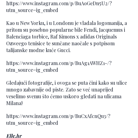
https://www.instagram.com/p/BuAoGeDn5U2/?
utm_source=ig_embed
Kao u New Yorku, i u Londonu je vladala logomanija, a
pritom su posebno popularne bile Fendi, Jacquemus i
Balenciaga torbice, Raf Simons x adidas Originals
Ozweego tenisice te sunčane naočale s potpisom
talijanske modne kuće Gucci.
https://www.instagram.com/p/BuAg1AWHZ1-/?
utm_source=ig_embed
Gledajući fotografije, i ovoga se puta čini kako su ulice
mnogo zabavnije od piste. Zato se već unaprijed
veselimo svemu što ćemo uskoro gledati na ulicama
Milana!
https://www.instagram.com/p/BuCxAfcnQu3/?
utm_source=ig_embed
Elle.hr