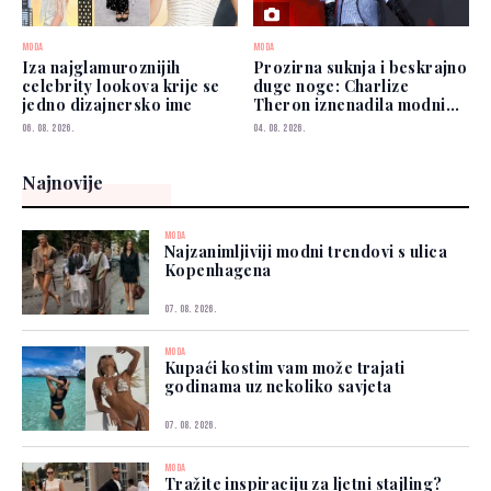
MODA
MODA
Iza najglamuroznijih
Prozirna suknja i beskrajno
celebrity lookova krije se
duge noge: Charlize
jedno dizajnersko ime
Theron iznenadila modnim
izborom
06. 08. 2026.
04. 08. 2026.
Najnovije
MODA
Najzanimljiviji modni trendovi s ulica
Kopenhagena
07. 08. 2026.
MODA
Kupaći kostim vam može trajati
godinama uz nekoliko savjeta
07. 08. 2026.
MODA
Tražite inspiraciju za ljetni stajling?