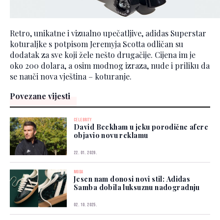
Retro, unikatne i vizualno upečatljive, adidas Superstar
koturaljke s potpisom Jeremyja Scotta odličan su
dodatak za sve koji žele nešto drugačije. Cijena im je
oko 200 dolara, a osim modnog izraza, nude i priliku da
se nauči nova vještina – koturanje.
Povezane vijesti
CELEBRITY
David Beckham u jeku porodične afere
objavio novu reklamu
22. 01. 2026.
MODA
Jesen nam donosi novi stil: Adidas
Samba dobila luksuznu nadogradnju
02. 10. 2025.