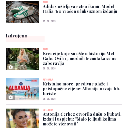
MODA
Adidas oživljava retro ikonu: Model
Italia '60 vraćen u luksuznom izdanju
25. 06. 2025.
Izdvojeno
MODA
Kreacije koje su ušle u historiju Met
Gale: Ovih 15 modnih trenutaka se ne
zaboravlja
06. 08. 2026.
PUTOVANJA
Kristalno more, predivne plaže i
pristupačne cijene: Albanija osvaja bh.
turiste
06. 08. 2026.
CELEBRITY
Antonija Čerkez otvorila dušu o ljubavi,
izdaji i uspjehu: "Malo je ljudi kojima
možete vjerovati"