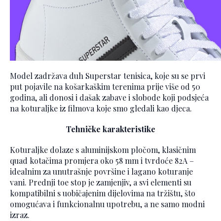
Model zadržava duh Superstar tenisica, koje su se prvi
put pojavile na košarkaškim terenima prije više od 50
godina, ali donosi i dašak zabave i slobode koji podsjeća
na koturaljke iz filmova koje smo gledali kao djeca.
Tehničke karakteristike
Koturaljke dolaze s aluminijskom pločom, klasičnim
quad kotačima promjera oko 58 mm i tvrdoće 82A –
idealnim za unutrašnje površine i lagano koturanje
vani. Prednji toe stop je zamjenjiv, a svi elementi su
kompatibilni s uobičajenim dijelovima na tržištu, što
omogućava i funkcionalnu upotrebu, a ne samo modni
izraz.