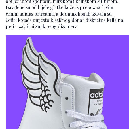
obilježenom sportom, muzikom i klubskom kulturom.
Izrađene su od bijele glatke kože, s prepoznatljivim
crnim adidas prugama, a dodatak koji ih izdvaja su
četiri kotača umjesto klasičnog đona i diskretna krila na
peti – zaštitni znak ovog dizajnera.