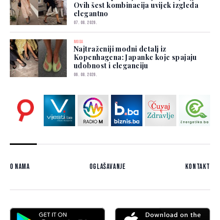
Ovih šest kombinacija uvijek izgleda
elegantno
07. 08. 2026.
MODA
Najtraženiji modni detalj iz
Kopenhagena: Japanke koje spajaju
udobnost i eleganciju
06. 08. 2026.
O nama
Oglašavanje
Kontakt