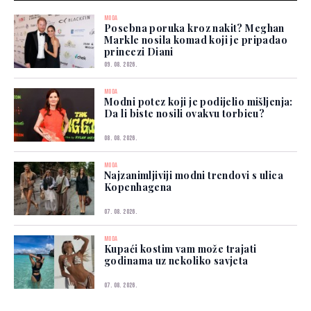
MODA
Posebna poruka kroz nakit? Meghan
Markle nosila komad koji je pripadao
princezi Diani
09. 08. 2026.
MODA
Modni potez koji je podijelio mišljenja:
Da li biste nosili ovakvu torbicu?
08. 08. 2026.
MODA
Najzanimljiviji modni trendovi s ulica
Kopenhagena
07. 08. 2026.
MODA
Kupaći kostim vam može trajati
godinama uz nekoliko savjeta
07. 08. 2026.