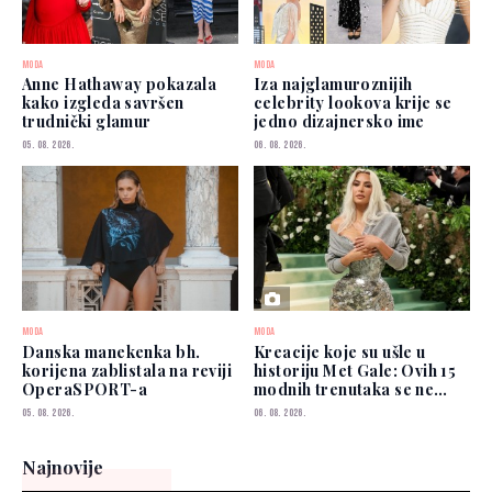
MODA
MODA
Anne Hathaway pokazala
Iza najglamuroznijih
kako izgleda savršen
celebrity lookova krije se
trudnički glamur
jedno dizajnersko ime
05. 08. 2026.
06. 08. 2026.
MODA
MODA
Danska manekenka bh.
Kreacije koje su ušle u
korijena zablistala na reviji
historiju Met Gale: Ovih 15
OperaSPORT-a
modnih trenutaka se ne
zaboravlja
05. 08. 2026.
06. 08. 2026.
Najnovije