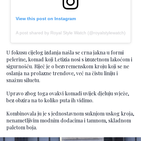
View this post on Instagram
A post shared by Royal Style Watch (@royalstylewatch)
U fokusu cijelog izdanja našla se crna jakna u formi
pelerine, komad koji Letizia nosi s izuzetnom lakoćom i
sigurnošću. Riječ je o bezvremenskom kroju koji se ne
oslanja na prolazne trendove, već na čistu liniju i
snažnu siluetu.
Upravo zbog toga ovakvi komadi uvijek djeluju svježe,
bez obzira na to koliko puta ih vidimo.
Kombinovala ju je s jednostavnom suknjom uskog kroja,
nenametljivim modnim dodacima i tamnom, skladnom
paletom boja.