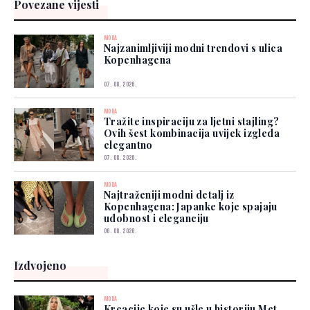
Povezane vijesti
MODA
Najzanimljiviji modni trendovi s ulica
Kopenhagena
07. 08. 2026.
MODA
Tražite inspiraciju za ljetni stajling?
Ovih šest kombinacija uvijek izgleda
elegantno
07. 08. 2026.
MODA
Najtraženiji modni detalj iz
Kopenhagena: Japanke koje spajaju
udobnost i eleganciju
06. 08. 2026.
Izdvojeno
MODA
Kreacije koje su ušle u historiju Met