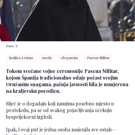
Foto: X
kraljica Letizia
moda
elegancija
Pascua Militar
Tokom svečane vojne ceremonije Pascua Militar,
kojom Španija tradicionalno odaje počast svojim
Oružanim snagama, pažnja javnosti bila je usmjerena
na kraljevsku porodicu.
Riječ je o događaju koji zauzima posebno mjesto u
protokolu, pa se od svakog pojavljivanja očekuju
besprijekorni izgledi.
Ipak, i ovaj put je jedna osoba zasjenila sve ostale –