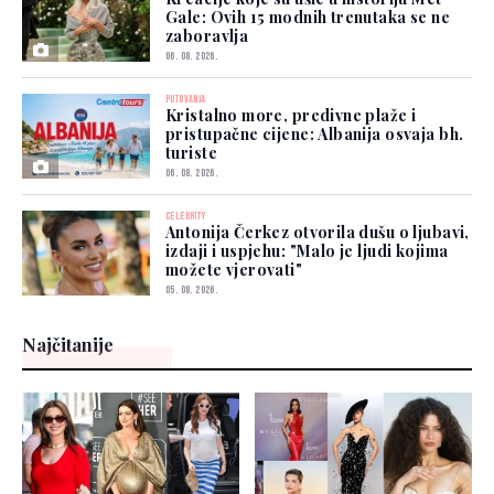
Gale: Ovih 15 modnih trenutaka se ne
zaboravlja
06. 08. 2026.
PUTOVANJA
Kristalno more, predivne plaže i
pristupačne cijene: Albanija osvaja bh.
turiste
06. 08. 2026.
CELEBRITY
Antonija Čerkez otvorila dušu o ljubavi,
izdaji i uspjehu: "Malo je ljudi kojima
možete vjerovati"
05. 08. 2026.
Najčitanije