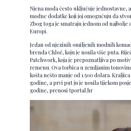
Njena moda često uključuje jednostavne, a
modne dodatke koji joj omogućuju da stvor
Zbog toga je smatraju jednom od najbolje o
Europi.
Jedan od njezinih omiljenih modnih komad
brenda Chloé, koju je nosila više puta. Rij
Patchwork, koja je prepoznatljiva po motivu
remenu. Ova torbica u zemljanim tonovima
košta nešto manje od 1.500 dolara. Kraljica
godine, a prvi put ju je nosila tijekom po
godine, prenosi tportal.hr