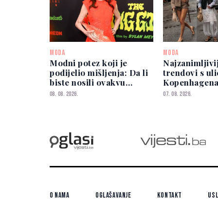
MODA
MODA
Modni potez koji je
Najzanimljivi
podijelio mišljenja: Da li
trendovi s ul
biste nosili ovakvu
Kopenhagen
torbicu?
08. 08. 2026.
07. 08. 2026.
O nama
Oglašavanje
Kontakt
Usl