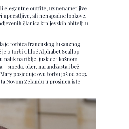
li elegantne outfite, uz nenametljive
i upečatljive, ali nenapadne lookove.
djevenih članica kraljevskih obitelji u
a je torbica francuskog luksuznog
eč je o torbi Chloé Alphabet Scallop
 nalik na riblje ljuskice i kožnom
 – smeđa, oker, narandžasta i bež –
 Mary posjeduje ovu torbu još od 2023.
sjeta Novom Zelandu u prosincu iste