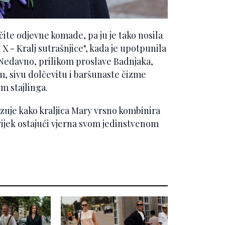
ičite odjevne komade, pa ju je tako nosila
 X - Kralj sutrašnjice", kada je upotpunila
Nedavno, prilikom proslave Badnjaka,
om, sivu dolčevitu i baršunaste čizme
om stajlinga.
zuje kako kraljica Mary vrsno kombinira
ijek ostajući vjerna svom jedinstvenom