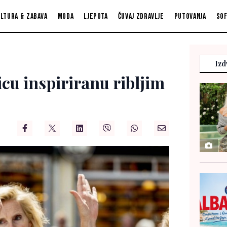
ltura & zabava
Moda
Ljepota
Čuvaj zdravlje
Putovanja
So
Izd
icu inspiriranu ribljim