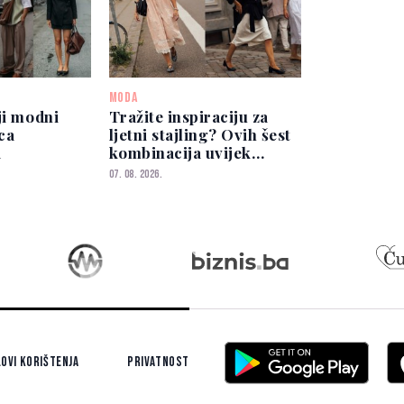
MODA
ji modni
Tražite inspiraciju za
ica
ljetni stajling? Ovih šest
a
kombinacija uvijek
izgleda elegantno
07. 08. 2026.
ovi korištenja
Privatnost