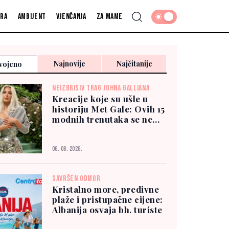
fra
Ambijent
Vjenčanja
Za mame
Najnovije
Najčitanije
vojeno
NEIZBRISIV TRAG JOHNA GALLIANA
Kreacije koje su ušle u
historiju Met Gale: Ovih 15
modnih trenutaka se ne
zaboravlja
06. 08. 2026.
SAVRŠEN ODMOR
Kristalno more, predivne
plaže i pristupačne cijene:
Albanija osvaja bh. turiste