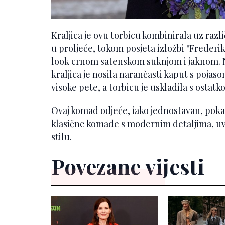
Kraljica je ovu torbicu kombinirala uz razl
u proljeće, tokom posjeta izložbi "Frederik
look crnom satenskom suknjom i jaknom. 
kraljica je nosila narančasti kaput s pojas
visoke pete, a torbicu je uskladila s ostatk
Ovaj komad odjeće, iako jednostavan, poka
klasične komade s modernim detaljima, uv
stilu.
Povezane vijesti