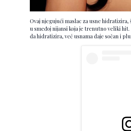
Ovaj njegujući maslac za usne hidratizira, š
u smeđoj nijansi koja je trenutno veliki hit
da hidratizira, već usnama daje sočan i pl