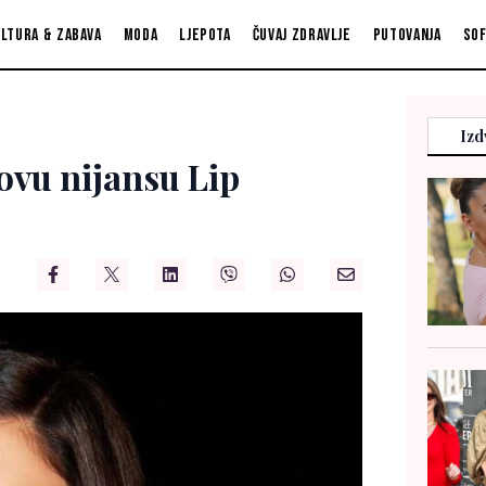
ltura & zabava
Moda
Ljepota
Čuvaj zdravlje
Putovanja
So
Izd
novu nijansu Lip