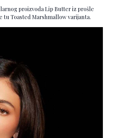
ularnog proizvoda Lip Butter iz prošle
je tu Toasted Marshmallow varijanta.