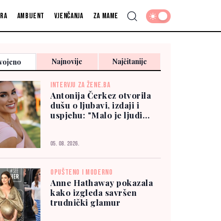
fra
Ambijent
Vjenčanja
Za mame
Najnovije
Najčitanije
vojeno
INTERVJU ZA ŽENE.BA
Antonija Čerkez otvorila
dušu o ljubavi, izdaji i
uspjehu: "Malo je ljudi
kojima možete vjerovati"
05. 08. 2026.
OPUŠTENO I MODERNO
Anne Hathaway pokazala
kako izgleda savršen
trudnički glamur