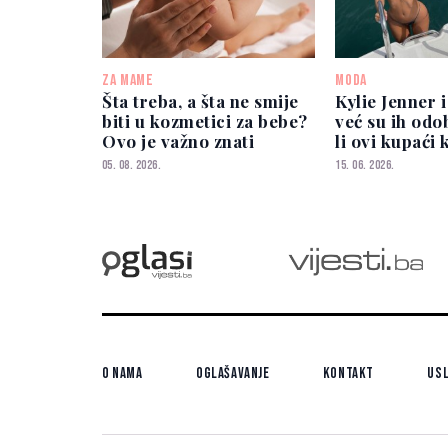
ZA MAME
MODA
Šta treba, a šta ne smije
Kylie Jenner 
biti u kozmetici za bebe?
već su ih odo
Ovo je važno znati
li ovi kupaći 
zavladati pl
05. 08. 2026.
15. 06. 2026.
O nama
Oglašavanje
Kontakt
Usl