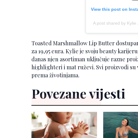
View this post on Ins
A post shared by Kylie
Toasted Marshmallow Lip Butter dostupan 
za 19,95 eura. Kylie je svoju beauty karijeru
danas njen asortiman uključuje razne proi
highlighteri i mat ruževi. Svi proizvodi su
prema životinjama.
Povezane vijesti