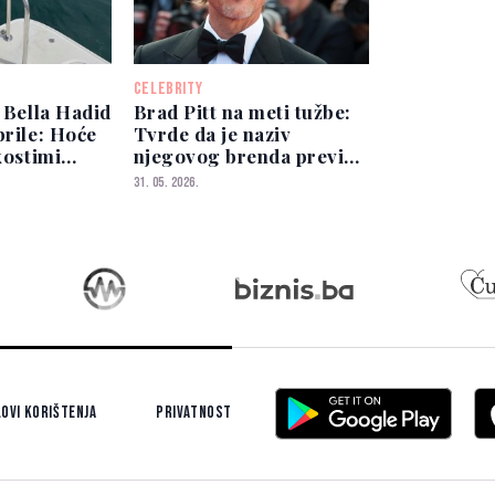
CELEBRITY
i Bella Hadid
Brad Pitt na meti tužbe:
brile: Hoće
Tvrde da je naziv
kostimi
njegovog brenda previše
ažama?
sličan njihovom
31. 05. 2026.
ovi korištenja
Privatnost