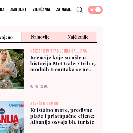
fra
Ambijent
Vjenčanja
Za mame
Najnovije
Najčitanije
vojeno
NEIZBRISIV TRAG JOHNA GALLIANA
Kreacije koje su ušle u
historiju Met Gale: Ovih 15
modnih trenutaka se ne
zaboravlja
06. 08. 2026.
SAVRŠEN ODMOR
Kristalno more, predivne
plaže i pristupačne cijene:
Albanija osvaja bh. turiste