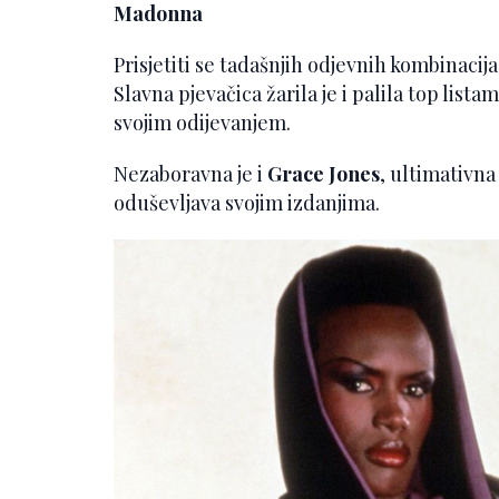
Madonna
Prisjetiti se tadašnjih odjevnih kombinaci
Slavna pjevačica žarila je i palila top lista
svojim odijevanjem.
Nezaboravna je i
Grace Jones
, ultimativn
oduševljava svojim izdanjima.