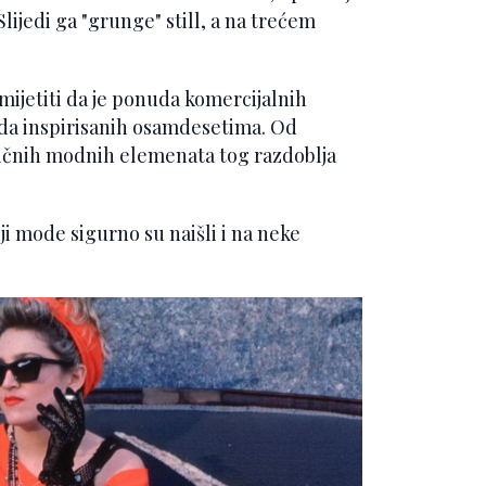
Slijedi ga "grunge" still, a na trećem
imijetiti da je ponuda komercijalnih
a inspirisanih osamdesetima. Od
fičnih modnih elemenata tog razdoblja
ji mode sigurno su naišli i na neke