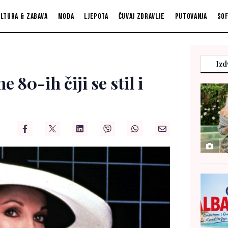
ltura & zabava
Moda
Ljepota
Čuvaj zdravlje
Putovanja
So
Izd
80-ih čiji se stil i