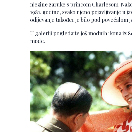
njezine zaruke s princom Charlesom. Nako
1981. godine, svako njeno pojavljivanje u jav
odijevanje također je bilo pod povećalom j
U galeriji pogledajte još modnih ikona iz 80-i
mode.