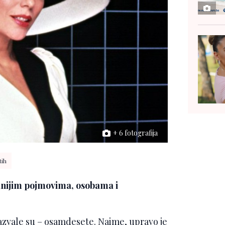
+ 6 fotografija
ih
vanijim pojmovima, osobama i
zazvale su – osamdesete. Naime, upravo je