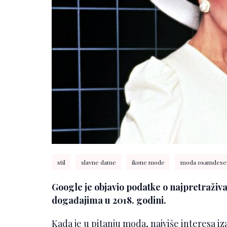
stil
slavne dame
ikone mode
moda osamdeset
Google je objavio podatke o najpretraži
događajima u 2018. godini.
Kada je u pitanju moda, najviše interesa i