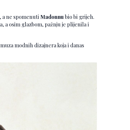
ja, a ne spomenuti
Madonnu
bio bi grijeh.
ma, a osim glazbom, pažnju je plijenila i
a muza modnih dizajnera koja i danas