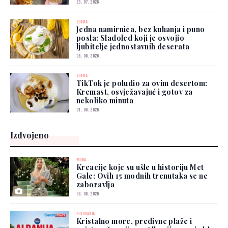
23. 07. 2026.
SOFRA
Jedna namirnica, bez kuhanja i puno
posla: Sladoled koji je osvojio
ljubitelje jednostavnih deserata
08. 06. 2026.
SOFRA
TikTok je poludio za ovim desertom:
Kremast, osvježavajuć i gotov za
nekoliko minuta
01. 06. 2026.
Izdvojeno
MODA
Kreacije koje su ušle u historiju Met
Gale: Ovih 15 modnih trenutaka se ne
zaboravlja
06. 08. 2026.
PUTOVANJA
Kristalno more, predivne plaže i