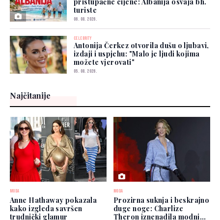
pristupačne cijene: Albanija osvaja bh.
turiste
06. 08. 2026.
CELEBRITY
Antonija Čerkez otvorila dušu o ljubavi,
izdaji i uspjehu: "Malo je ljudi kojima
možete vjerovati"
05. 08. 2026.
Najčitanije
MODA
MODA
Anne Hathaway pokazala
Prozirna suknja i beskrajno
kako izgleda savršen
duge noge: Charlize
trudnički glamur
Theron iznenadila modnim