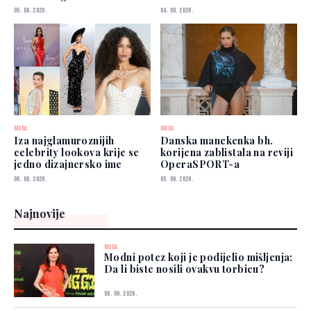
izborom
05. 08. 2026.
04. 08. 2026.
MODA
MODA
Iza najglamuroznijih
Danska manekenka bh.
celebrity lookova krije se
korijena zablistala na reviji
jedno dizajnersko ime
OperaSPORT-a
06. 08. 2026.
05. 08. 2026.
Najnovije
MODA
Modni potez koji je podijelio mišljenja:
Da li biste nosili ovakvu torbicu?
08. 08. 2026.