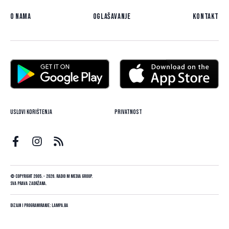
O nama
Oglašavanje
Kontakt
Uslovi korištenja
Privatnost
© Copyright 2005. - 2026. Radio M Media Group.
Sva prava zadržana.
Dizajn i programiranje:
Lampa.ba