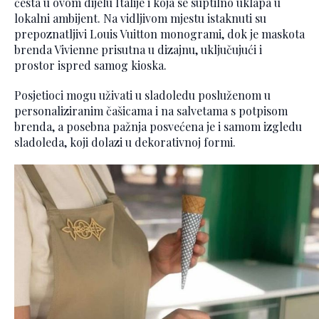
česta u ovom dijelu Italije i koja se suptilno uklapa u
lokalni ambijent. Na vidljivom mjestu istaknuti su
prepoznatljivi Louis Vuitton monogrami, dok je maskota
brenda Vivienne prisutna u dizajnu, uključujući i
prostor ispred samog kioska.
Posjetioci mogu uživati u sladoledu posluženom u
personaliziranim čašicama i na salvetama s potpisom
brenda, a posebna pažnja posvećena je i samom izgledu
sladoleda, koji dolazi u dekorativnoj formi.