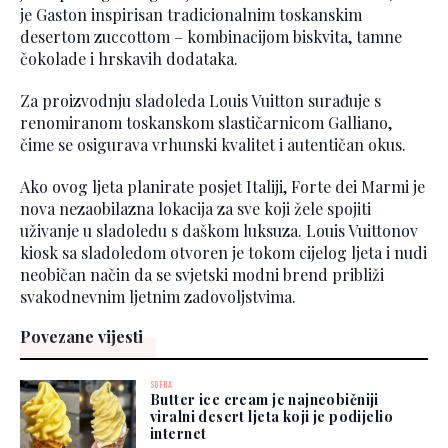
je Gaston inspirisan tradicionalnim toskanskim
desertom zuccottom – kombinacijom biskvita, tamne
čokolade i hrskavih dodataka.
Za proizvodnju sladoleda Louis Vuitton surađuje s
renomiranom toskanskom slastičarnicom Galliano,
čime se osigurava vrhunski kvalitet i autentičan okus.
Ako ovog ljeta planirate posjet Italiji, Forte dei Marmi je
nova nezaobilazna lokacija za sve koji žele spojiti
uživanje u sladoledu s daškom luksuza. Louis Vuittonov
kiosk sa sladoledom otvoren je tokom cijelog ljeta i nudi
neobičan način da se svjetski modni brend približi
svakodnevnim ljetnim zadovoljstvima.
Povezane vijesti
SOFRA
Butter ice cream je najneobičniji
viralni desert ljeta koji je podijelio
internet