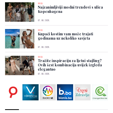
MODA
Najzanimljiviji modni trendovi s ulica
Kopenhagena
07. 08. 2026.
MODA
Kupaći kostim vam može trajati
godinama uz nekoliko savjeta
07. 08. 2026.
MODA
Tražite inspiraciju za ljetni stajling?
Ovih šest kombinacija uvijek izgleda
elegantno
07. 08. 2026.