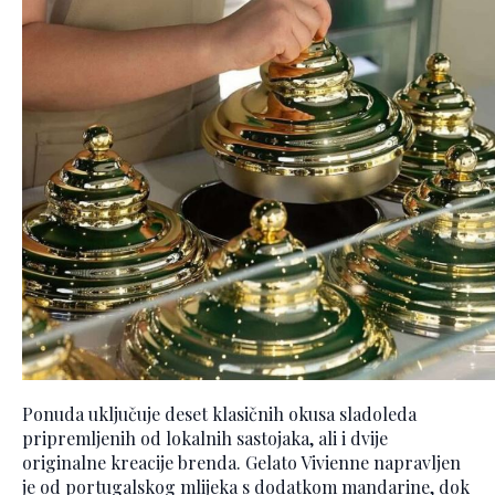
Ponuda uključuje deset klasičnih okusa sladoleda
pripremljenih od lokalnih sastojaka, ali i dvije
originalne kreacije brenda. Gelato Vivienne napravljen
je od portugalskog mlijeka s dodatkom mandarine, dok